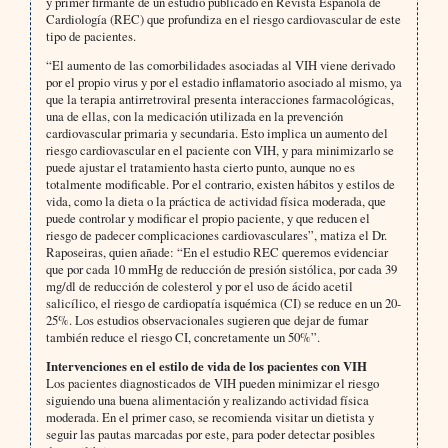
y primer firmante de un estudio publicado en Revista Española de
Cardiología (REC) que profundiza en el riesgo cardiovascular de este
tipo de pacientes.
“El aumento de las comorbilidades asociadas al VIH viene derivado
por el propio virus y por el estadio inflamatorio asociado al mismo, ya
que la terapia antirretroviral presenta interacciones farmacológicas,
una de ellas, con la medicación utilizada en la prevención
cardiovascular primaria y secundaria. Esto implica un aumento del
riesgo cardiovascular en el paciente con VIH, y para minimizarlo se
puede ajustar el tratamiento hasta cierto punto, aunque no es
totalmente modificable. Por el contrario, existen hábitos y estilos de
vida, como la dieta o la práctica de actividad física moderada, que
puede controlar y modificar el propio paciente, y que reducen el
riesgo de padecer complicaciones cardiovasculares”, matiza el Dr.
Raposeiras, quien añade: “En el estudio REC queremos evidenciar
que por cada 10 mmHg de reducción de presión sistólica, por cada 39
mg/dl de reducción de colesterol y por el uso de ácido acetil
salicílico, el riesgo de cardiopatía isquémica (CI) se reduce en un 20-
25%. Los estudios observacionales sugieren que dejar de fumar
también reduce el riesgo CI, concretamente un 50%”.
Intervenciones en el estilo de vida de los pacientes con VIH
Los pacientes diagnosticados de VIH pueden minimizar el riesgo
siguiendo una buena alimentación y realizando actividad física
moderada. En el primer caso, se recomienda visitar un dietista y
seguir las pautas marcadas por este, para poder detectar posibles