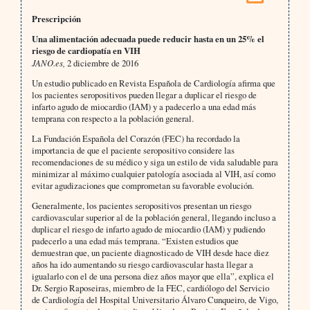
Prescripción
Una alimentación adecuada puede reducir hasta en un 25% el
riesgo de cardiopatía en VIH
JANO.es,
2 diciembre de 2016
Un estudio publicado en Revista Española de Cardiología afirma que
los pacientes seropositivos pueden llegar a duplicar el riesgo de
infarto agudo de miocardio (IAM) y a padecerlo a una edad más
temprana con respecto a la población general.
La Fundación Española del Corazón (FEC) ha recordado la
importancia de que el paciente seropositivo considere las
recomendaciones de su médico y siga un estilo de vida saludable para
minimizar al máximo cualquier patología asociada al VIH, así como
evitar agudizaciones que comprometan su favorable evolución.
Generalmente, los pacientes seropositivos presentan un riesgo
cardiovascular superior al de la población general, llegando incluso a
duplicar el riesgo de infarto agudo de miocardio (IAM) y pudiendo
padecerlo a una edad más temprana. “Existen estudios que
demuestran que, un paciente diagnosticado de VIH desde hace diez
años ha ido aumentando su riesgo cardiovascular hasta llegar a
igualarlo con el de una persona diez años mayor que ella”, explica el
Dr. Sergio Raposeiras, miembro de la FEC, cardiólogo del Servicio
de Cardiología del Hospital Universitario Álvaro Cunqueiro, de Vigo,