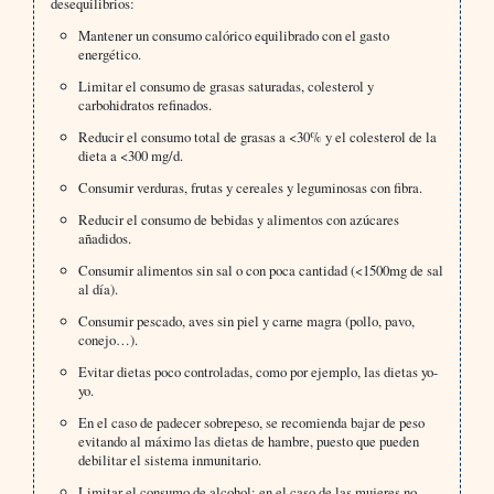
desequilibrios:
Mantener un consumo calórico equilibrado con el gasto
energético.
Limitar el consumo de grasas saturadas, colesterol y
carbohidratos refinados.
Reducir el consumo total de grasas a <30% y el colesterol de la
dieta a <300 mg/d.
Consumir verduras, frutas y cereales y leguminosas con fibra.
Reducir el consumo de bebidas y alimentos con azúcares
añadidos.
Consumir alimentos sin sal o con poca cantidad (<1500mg de sal
al día).
Consumir pescado, aves sin piel y carne magra (pollo, pavo,
conejo…).
Evitar dietas poco controladas, como por ejemplo, las dietas yo-
yo.
En el caso de padecer sobrepeso, se recomienda bajar de peso
evitando al máximo las dietas de hambre, puesto que pueden
debilitar el sistema inmunitario.
Limitar el consumo de alcohol: en el caso de las mujeres no