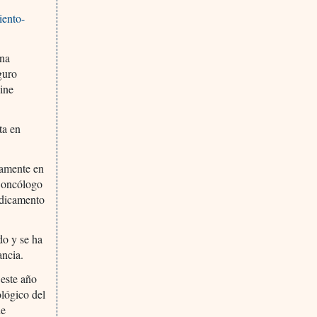
iento-
una
guro
ine
ta en
camente en
l oncólogo
medicamento
do y se ha
ancia.
 este año
lógico del
ne