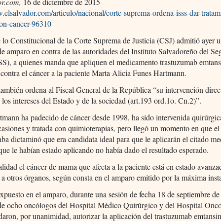
or.com,
16 de diciembre de 2015
.elsalvador.com/articulo/nacional/corte-suprema-ordena-isss-dar-tratam
con-cancer-96310
 lo Constitucional de la Corte Suprema de Justicia (CSJ) admitió ayer 
 amparo en contra de las autoridades del Instituto Salvadoreño del Se
SSS), a quienes manda que apliquen el medicamento trastuzumab emtans
contra el cáncer a la paciente Marta Alicia Funes Hartmann.
 también ordena al Fiscal General de la República “su intervención direc
 los intereses del Estado y de la sociedad (art.193 ord.1o. Cn.2)”.
tmann ha padecido de cáncer desde 1998, ha sido intervenida quirúrgi
casiones y tratada con quimioterapias, pero llegó un momento en que e
taba dictaminó que era candidata ideal para que le aplicarán el citado 
que le habían estado aplicando no había dado el resultado esperado.
alidad el cáncer de mama que afecta a la paciente está en estado avanza
a otros órganos, según consta en el amparo emitido por la máxima inst
xpuesto en el amparo, durante una sesión de fecha 18 de septiembre de
de ocho oncólogos del Hospital Médico Quirúrgico y del Hospital Onco
aron, por unanimidad, autorizar la aplicación del trastuzumab emtansi