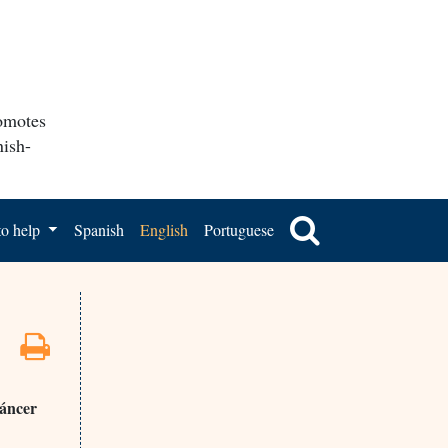
romotes
nish-
o help
Spanish
English
Portuguese
cáncer