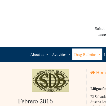
Salud 
acce
About us
Activities
Drug Bulletins
L
Hom
Litigació
El Salvad
Febrero 2016
Susana J