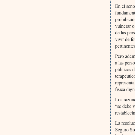
En el seno
fundamenta
prohibició
vulnerar o
de las per
vivir de f
pertinente
Pero ademá
a las pers
públicos d
terapéutic
representa
física dig
Los razona
“se debe v
restableci
La resoluc
Seguro So