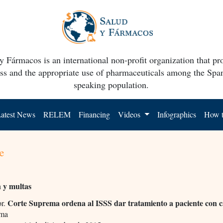
y Fármacos is an international non-profit organization that p
ss and the appropriate use of pharmaceuticals among the Spa
speaking population.
atest News
RELEM
Financing
Videos
Infographics
How t
e
n y multas
Corte Suprema ordena al ISSS dar tratamiento a paciente con 
or.
oma