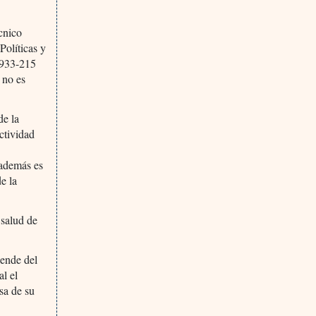
cnico
Políticas y
-933-215
 no es
de la
ctividad
o
 además es
e la
 salud de
pende del
al el
sa de su