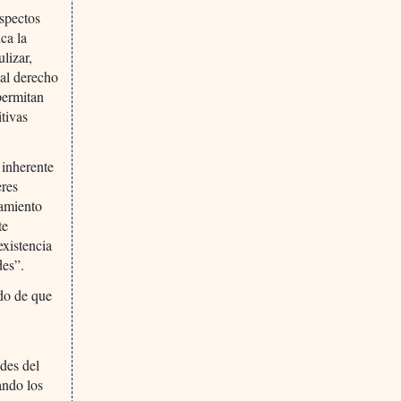
aspectos
ica la
ulizar,
 al derecho
permitan
itivas
 inherente
eres
tamiento
te
existencia
des”.
ido de que
ades del
ando los