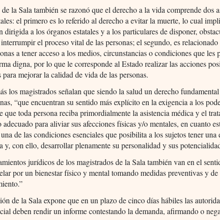
 de la Sala también se razonó que el derecho a la vida comprende dos 
les: el primero es lo referido al derecho a evitar la muerte, lo cual impl
n dirigida a los órganos estatales y a los particulares de disponer, obstac
 interrumpir el proceso vital de las personas; el segundo, es relacionado
sonas a tener acceso a los medios, circunstancias o condiciones que les 
orma digna, por lo que le corresponde al Estado realizar las acciones pos
s para mejorar la calidad de vida de las personas.
s los magistrados señalan que siendo la salud un derecho fundamental
onas, “que encuentran su sentido más explícito en la exigencia a los pod
e que toda persona reciba primordialmente la asistencia médica y el tra
o adecuado para aliviar sus afecciones físicas y/o mentales, en cuanto es
 una de las condiciones esenciales que posibilita a los sujetos tener una 
na y, con ello, desarrollar plenamente su personalidad y sus potencialida
mientos jurídicos de los magistrados de la Sala también van en el sent
elar por un bienestar físico y mental tomando medidas preventivas y de
miento.”
ión de la Sala expone que en un plazo de cinco días hábiles las autorid
cial deben rendir un informe contestando la demanda, afirmando o neg