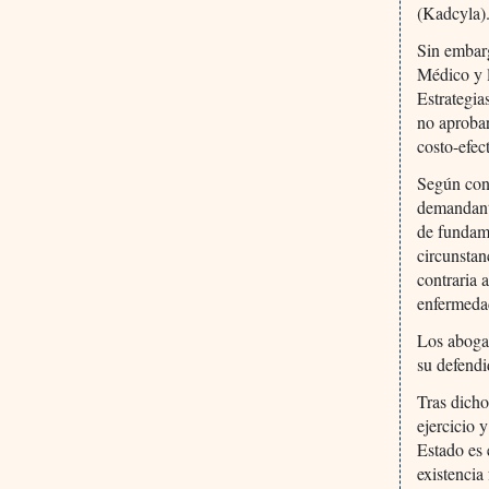
(Kadcyla)
Sin embar
Médico y l
Estrategi
no aprobar
costo-efec
Según cons
demandante
de fundam
circunstan
contraria 
enfermeda
Los abogad
su defendi
Tras dicho
ejercicio 
Estado es 
existencia