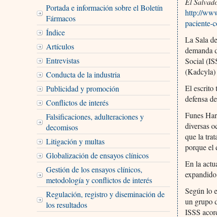
El Salvad
Portada e información sobre el Boletín
http://www
Fármacos
paciente-
Índice
La Sala de
Artículos
demanda de
Entrevistas
Social (I
(Kadcyla) 
Conducta de la industria
El escrito
Publicidad y promoción
defensa de
Conflictos de interés
Funes Har
Falsificaciones, adulteraciones y
diversas o
decomisos
que la tra
Litigación y multas
porque el 
Globalización de ensayos clínicos
En la actu
Gestión de los ensayos clínicos,
expandido 
metodología y conflictos de interés
Según lo e
Regulación, registro y diseminación de
un grupo 
los resultados
ISSS acord