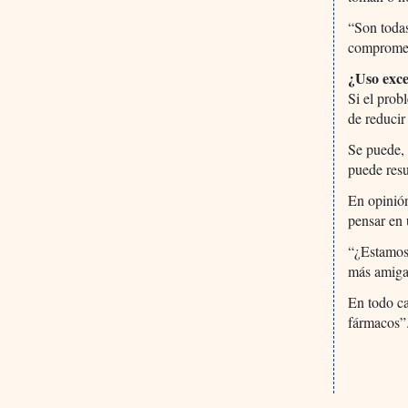
“Son todas
compromete
¿Uso exce
Si el prob
de reducir
Se puede, 
puede resu
En opinión
pensar en 
“¿Estamos
más amigab
En todo ca
fármacos”