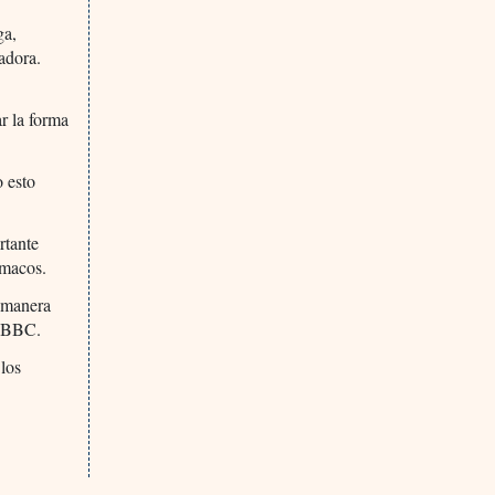
ga,
adora.
ar la forma
o esto
rtante
rmacos.
 manera
a BBC.
los