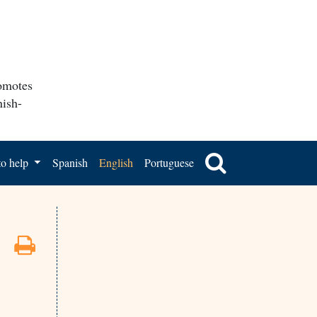
romotes
nish-
o help
Spanish
English
Portuguese