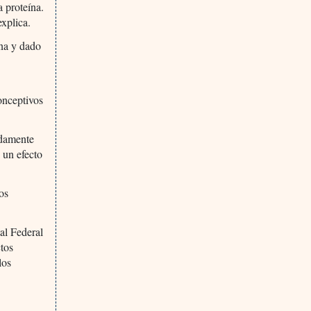
a proteína.
explica.
ona y dado
onceptivos
adamente
 un efecto
os
al Federal
tos
los