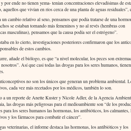
 y por ende no tienen yema- tenían concentraciones elevadísimas de est
, aquellos que vivían en ríos cerca de una planta de aguas residuales”, 
 un cambio relativo al sexo, pensamos que podía tratarse de una horm
achos se estaban tornando más femeninos y no al revés (hembras con
ticas masculinas), pensamos que la causa podía ser el estrógeno”.
taba en lo cierto, investigaciones posteriores confirmaron que los antic
sponsables de estos cambios.
rre, añade el biólogo, es que “a nivel molecular, los peces son extrem
a nosotros”. Así que casi todas las drogas para los seres humanos, tienen
es.
nticonceptivos no son los únicos que generan un problema ambiental. L
ivos, cada vez más recetados por los médicos, también lo son.
 a un reporte de Anette Kuster y Nicole Adler, de la Agencia Ambient
a, las drogas más peligrosas para el medioambiente son “de los produc
s para los seres humanos las hormonas, los antibióticos, los calmantes, 
ivos y los fármacos para combatir el cáncer”.
gas veterinarias, el informe destaca las hormonas, los antibióticos y los