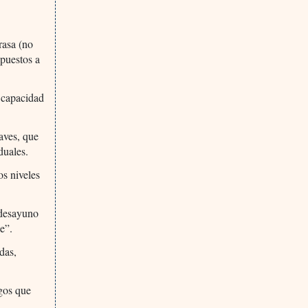
rasa (no
xpuestos a
a capacidad
aves, que
duales.
os niveles
 desayuno
e”.
das,
gos que