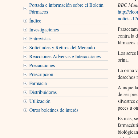
Portada e información sobre el Boletín
BBC Mun
Fármacos
http://elc
noticia-1
Índice
Paracetamo
Investigaciones
contra la 
Entrevistas
fármacos 
Solicitudes y Retiros del Mercado
Los seres 
Reacciones Adversas e Interacciones
orina.
Precauciones
La orina v
Prescripción
desechos r
Farmacia
Aunque las
Distribuidoras
de ser pre
Utilización
silvestres
peces u ot
Otros boletines de interés
Es más, se
farmacéuti
biológicam