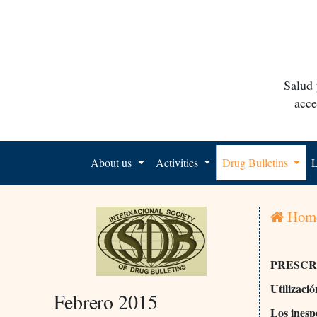
Salud 
acce
About us
Activities
Drug Bulletins
L
Hom
PRESCR
Utilizació
Febrero 2015
Los inesp