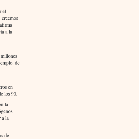
r el
, creemos
 afirma
ia a la
 millones
ejemplo, de
eros en
de los 90.
en la
ógenos
 a la
as de