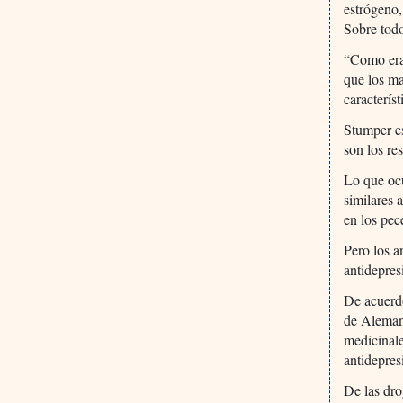
estrógeno,
Sobre todo
“Como era
que los m
caracterís
Stumper es
son los re
Lo que ocu
similares 
en los pec
Pero los a
antidepres
De acuerdo
de Alemani
medicinale
antidepres
De las dro