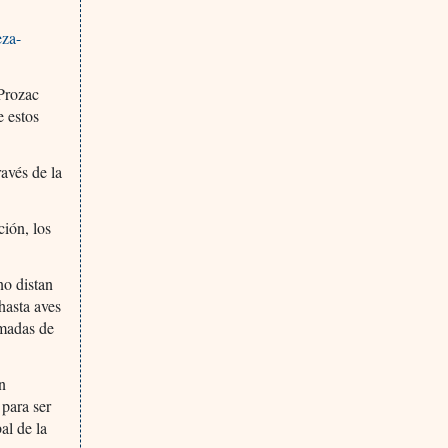
eza-
 Prozac
e estos
avés de la
ción, los
no distan
hasta aves
zmadas de
ón
 para ser
al de la