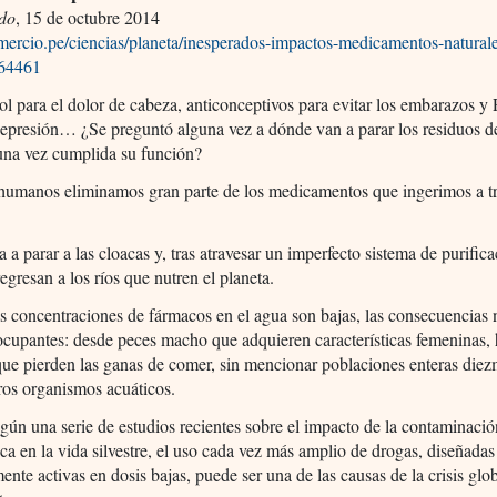
do
, 15 de octubre 2014
omercio.pe/ciencias/planeta/inesperados-impactos-medicamentos-natural
764461
l para el dolor de cabeza, anticonceptivos para evitar los embarazos y
depresión… ¿Se preguntó alguna vez a dónde van a parar los residuos d
una vez cumplida su función?
humanos eliminamos gran parte de los medicamentos que ingerimos a tr
a a parar a las cloacas y, tras atravesar un imperfecto sistema de purifica
egresan a los ríos que nutren el planeta.
 concentraciones de fármacos en el agua son bajas, las consecuencias 
ocupantes: desde peces macho que adquieren características femeninas, 
 que pierden las ganas de comer, sin mencionar poblaciones enteras die
ros organismos acuáticos.
gún una serie de estudios recientes sobre el impacto de la contaminaci
ca en la vida silvestre, el uso cada vez más amplio de drogas, diseñadas
ente activas en dosis bajas, puede ser una de las causas de la crisis glob