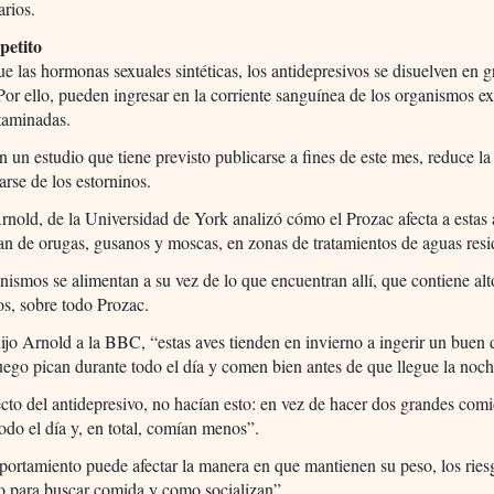
arios.
petito
ue las hormonas sexuales sintéticas, los antidepresivos se disuelven en g
Por ello, pueden ingresar en la corriente sanguínea de los organismos e
taminadas.
n un estudio que tiene previsto publicarse a fines de este mes, reduce l
arse de los estorninos.
nold, de la Universidad de York analizó cómo el Prozac afecta a estas 
an de orugas, gusanos y moscas, en zonas de tratamientos de aguas resi
nismos se alimentan a su vez de lo que encuentran allí, que contiene alt
s, sobre todo Prozac.
ijo Arnold a la BBC, “estas aves tienden en invierno a ingerir un buen
uego pican durante todo el día y comen bien antes de que llegue la noch
ecto del antidepresivo, no hacían esto: en vez de hacer dos grandes comi
odo el día y, en total, comían menos”.
ortamiento puede afectar la manera en que mantienen su peso, los ries
o para buscar comida y como socializan”.