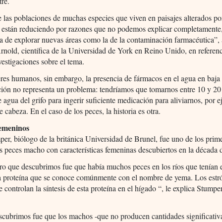
tre.
las poblaciones de muchas especies que viven en paisajes alterados po
 están reduciendo por razones que no podemos explicar completamente
a de explorar nuevas áreas como la de la contaminación farmacéutica”,
nold, científica de la Universidad de York en Reino Unido, en referenc
nvestigaciones sobre el tema.
eres humanos, sin embargo, la presencia de fármacos en el agua en baja
ión no representa un problema: tendríamos que tomarnos entre 10 y 20
de agua del grifo para ingerir suficiente medicación para aliviarnos, por 
e cabeza. En el caso de los peces, la historia es otra.
emeninos
er, biólogo de la británica Universidad de Brunel, fue uno de los prim
os peces macho con características femeninas descubiertos en la década 
o que descubrimos fue que había muchos peces en los ríos que tenían 
a proteína que se conoce comúnmente con el nombre de yema. Los estr
e controlan la síntesis de esta proteína en el hígado “, le explica Stumper
cubrimos fue que los machos -que no producen cantidades significativ