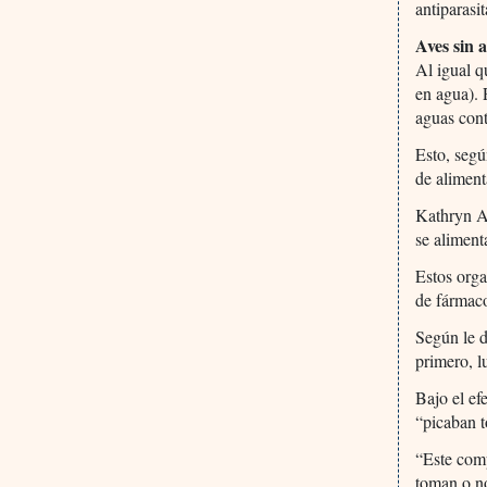
antiparasit
Aves sin a
Al igual q
en agua). 
aguas con
Esto, segú
de aliment
Kathryn Ar
se aliment
Estos orga
de fármaco
Según le d
primero, l
Bajo el ef
“picaban t
“Este comp
toman o n