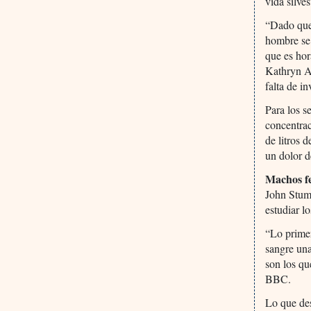
vida silves
“Dado que 
hombre se
que es hor
Kathryn Ar
falta de i
Para los s
concentrac
de litros 
un dolor d
Machos f
John Stump
estudiar l
“Lo primer
sangre un
son los qu
BBC.
Lo que des