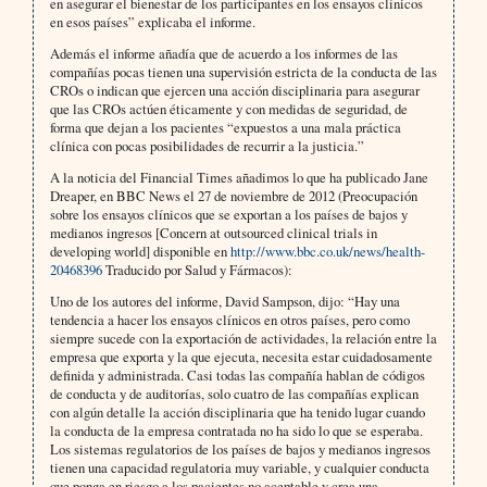
en asegurar el bienestar de los participantes en los ensayos clínicos
en esos países” explicaba el informe.
Además el informe añadía que de acuerdo a los informes de las
compañías pocas tienen una supervisión estricta de la conducta de las
CROs o indican que ejercen una acción disciplinaria para asegurar
que las CROs actúen éticamente y con medidas de seguridad, de
forma que dejan a los pacientes “expuestos a una mala práctica
clínica con pocas posibilidades de recurrir a la justicia.”
A la noticia del Financial Times añadimos lo que ha publicado Jane
Dreaper, en BBC News el 27 de noviembre de 2012 (Preocupación
sobre los ensayos clínicos que se exportan a los países de bajos y
medianos ingresos [Concern at outsourced clinical trials in
developing world] disponible en
http://www.bbc.co.uk/news/health-
20468396
Traducido por Salud y Fármacos):
Uno de los autores del informe, David Sampson, dijo: “Hay una
tendencia a hacer los ensayos clínicos en otros países, pero como
siempre sucede con la exportación de actividades, la relación entre la
empresa que exporta y la que ejecuta, necesita estar cuidadosamente
definida y administrada. Casi todas las compañía hablan de códigos
de conducta y de auditorías, solo cuatro de las compañías explican
con algún detalle la acción disciplinaria que ha tenido lugar cuando
la conducta de la empresa contratada no ha sido lo que se esperaba.
Los sistemas regulatorios de los países de bajos y medianos ingresos
tienen una capacidad regulatoria muy variable, y cualquier conducta
que ponga en riesgo a los pacientes no aceptable y crea una