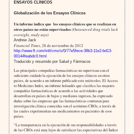
ENSAYOS CLÍNICOS
Globalización de los Ensayos Clínicos
Un informe indica que
los ensayos clínicos que se realizan en
otros países no están supervisados
(Outsourced drug trials lack
oversight, study says)
Andrew Jack
Financial Times
, 28 de noviembre de 2012
http://www.ft.com/intl/cms/s/0/77e5fece-38b3-11e2-bd13-
00144feabdc0.html
Traducido y resumido por Salud y Fármacos
Las principales compañías farmacéuticas no supervisan con el
suficiente cuidado la ejecución de los ensayos clínicos en otros
países, de acuerdo a un informe publicado este miércoles. El Access
to Medicines Index, un informe holandés que clasifica las mayores
compañías farmacéuticas de acuerdo a las actividades que
desarrollan en países de bajos y medianos ingresos, ha expresado
dudas sobre las empresas que las farmacéuticas contratan para
investigación clínica conocidas son el acrónimo CROs, a través de
las cuales experimentan sus medicamentos en pacientes de esos
países.
“La transparencia en la ejecución de sus responsabilidades a través
de las CROs está muy lejos de satisfacer las expectativas del Índice