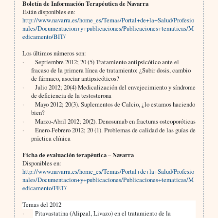
Boletín de Información Terapéutica de Navarra
Están disponibles en:
http://www.navarra.es/home_es/Temas/Portal+de+la+Salud/Profesio
nales/Documentacion+y+publicaciones/Publicaciones+tematicas/M
edicamento/BIT/
Los últimos números son:
·
Septiembre 2012; 20 (5) Tratamiento antipsicótico ante el
fracaso de la primera línea de tratamiento: ¿Subir dosis, cambio
de fármaco, asociar antipsicóticos?
·
Julio 2012; 20(4) Medicalización del envejecimiento y síndrome
de deficiencia de la testosterona
·
Mayo 2012; 20(3). Suplementos de Calcio, ¿lo estamos haciendo
bien?
·
Marzo-Abril 2012; 20(2). Denosumab en fracturas osteoporóticas
·
Enero-Febrero 2012; 20 (1). Problemas de calidad de las guías de
práctica clínica
Ficha de evaluación terapéutica – Navarra
Disponibles en:
http://www.navarra.es/home_es/Temas/Portal+de+la+Salud/Profesio
nales/Documentacion+y+publicaciones/Publicaciones+tematicas/M
edicamento/FET/
Temas del 2012
·
Pitavastatina (Alipzal, Livazo) en el tratamiento de la