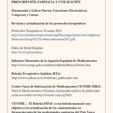
PRESCRIPCIÓN, FARMACIA Y UTILIZACIÓN
Documentos y Libros Nuevos, Conexiones Electrónicas,
Congresos y Cursos
Revisión y actualización de los protocolos terapéuticos
Protocolos Terapéuticos. Ecuador 2012
http://www.farmacologiavirtual.org/Descargas/protocoloscompletos/
ProtocolosTerap%C3%A9uticosEcuador2012.pdf
Guías de Salud (España)
http://www.guiasalud.es
Informes Mensuales de la Agencia Española de Medicamentos
http://www.aemps.gob.es/informa/informeMensual/home.htm
Boletín Terapéutico Andaluz (BTA)
http://www.cadime.es/es/boletines_publicados.cfm
Centro Vasco de Información de Medicamentos CEVIME-MIEZ
.
Nuevos Medicamentos a Examen, incluyendo análisis de
publicidad
están accesibles en
http://tinyurl.com/aq25b5x
CEVIME –
El Boletín INFAC es un boletín mensual cuyo
objetivo es la actualización de los conocimientos en
farmacoterapia de los profesionales sanitarios del País Vasco
.