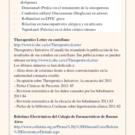
dislipemia
·
Denosumab (Prolia) en el tratamiento de la osteoporosus
·
Condroitin sulfato/ Glucosamina (Droglican) en artrosis
·
Roflumilast en EPOC grave
·
Bilastina en rinoconjuntivitis alérgica y en urticaria
·
Tapentanol (Palexia) en el dolor crónico intenso
Therapeutics Letter en castellano
http://www.ti.ubc.ca/es/TherapeuticsLetter
Therapeutics Initiative (Canadá) ha reanudado la publicación de los
resultados de sus estudios en castellano. Sus publicaciones se pueden
obtener en
http://www.ti.ubc.ca/es/TherapeuticsLetter
Los últimos números se han dedicado a:
– Altas dosis de estatinas frente a dosis convencionales en la
enfermedad coronaria estable
– Su opinión sobre Therapeutics Initiative: la encuesta del 2011
– Perlas Clínicas de Prescrire 2012: 85
– Revision sistemática de los daños causados por los bifosfonatos
2011:84
– Revisión sistemática de la eficacia de los bifosfonatos 2011:83
– Perlas de la biblioteca Cochrane sobre hipertensión clínica 2011:82
Boletines Electrónicos del Colegio de Farmacéuticos de Buenos
Aires
http://www.colfarma.org.ar/Prensa%20y%20Difusion/Lists/Boletin
%20Electronico/Default.aspx