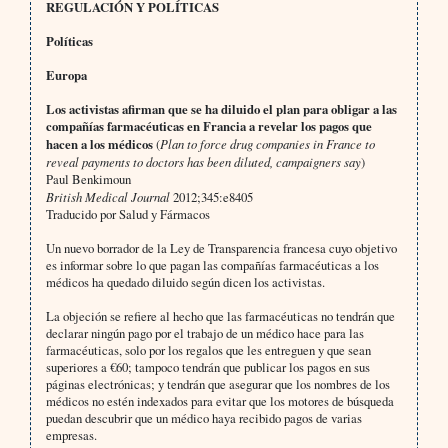
REGULACIÓN Y POLÍTICAS
Políticas
Europa
Los activistas afirman que se ha diluido el plan para obligar a las
compañías farmacéuticas en Francia a revelar los pagos que
hacen a los médicos
(
Plan to force drug companies in France to
reveal payments to doctors has been diluted, campaigners say
)
Paul Benkimoun
British Medical Journal
2012;345:e8405
Traducido por Salud y Fármacos
Un nuevo borrador de la Ley de Transparencia francesa cuyo objetivo
es informar sobre lo que pagan las compañías farmacéuticas a los
médicos ha quedado diluido según dicen los activistas.
La objeción se refiere al hecho que las farmacéuticas no tendrán que
declarar ningún pago por el trabajo de un médico hace para las
farmacéuticas, solo por los regalos que les entreguen y que sean
superiores a €60; tampoco tendrán que publicar los pagos en sus
páginas electrónicas; y tendrán que asegurar que los nombres de los
médicos no estén indexados para evitar que los motores de búsqueda
puedan descubrir que un médico haya recibido pagos de varias
empresas.