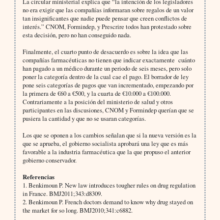
La circular ministerial explica que “la intención de los legisladores
no era exigir que las compañías informaran sobre regalos de un valor
tan insignificantes que nadie puede pensar que creen conflictos de
interés.” CNOM, Formindep, y Prescrire todos han protestado sobre
esta decisión, pero no han conseguido nada.
Finalmente, el cuarto punto de desacuerdo es sobre la idea que las
compañías farmacéuticas no tienen que indicar exactamente
cuánto
han pagado a un médico durante un periodo de seis meses, pero solo
poner la categoría dentro de la cual cae el pago. El borrador de ley
pone seis categorías de pagos que van incrementado, empezando por
la primera de €60 a €500, y la cuarta de €10.000 a €100.000.
Contrariamente a la posición del ministerio de salud y otros
participantes en las discusiones, CNOM y Formindep querían que se
pusiera la cantidad y que no se usaran categorías.
Los que se oponen a los cambios señalan que si la nueva versión es la
que se aprueba, el gobierno socialista aprobará una ley que es más
favorable a la industria farmacéutica que la que propuso el anterior
gobierno conservador.
Referencias
1. Benkimoun P. New law introduces tougher rules on drug regulation
in France. BMJ2011;343:d8309.
2. Benkimoun P. French doctors demand to know why drug stayed on
the market for so long.
BMJ2010;341:c6882.