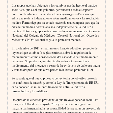
Los grupos que han objetado a los cambios que ha hecho el partido
socialista, que es el que gobierna, pertenecen a todo el espectro
político. También se encuentra el prestigioso grupo Prescrire que
edita una revista independiente sobre medicamentos y la asociación
médica Formindep que ha estado haciendo una campaña para que la
educación médica continuada sea independiente de la industria
médica. Entre los grupos más conservadores se encuentra el Consejo
Nacional del Colegio de Médicos
(Conseil National de l’Ordre des
Médecins CNOM) el cual regula la profesión médica.
En diciembre de 2011, el parlamento francés adoptó un proyecto de
ley en el que establecía reglas estrictas sobre la regulación de
medicamentos como consecuencia del escándalo del medicamento
befluorex. Su productor, Servier, tardó varios años en retirar el
medicamento del mercado a pesar de la evidencia de daño que hacía
y mucho después de que otros países lo hubieran prohibido [1,2].
Se suponía que el nuevo proyecto de ley tenía por objetivo prevenir
los conflictos de interés y, como la Ley de Transparencia de EE UU,
dar a conocer las relaciones financieras entre la industria
farmacéutica y los médicos.
Después de la elección presidencial que llevó al poder al socialista
François Hollande en mayo de 2012 y su partido consiguió una
mayoría parlamentaria, la responsabilidad de preparar un proyecto de
ley para implementar las nuevas reglas de transparencia recayó en