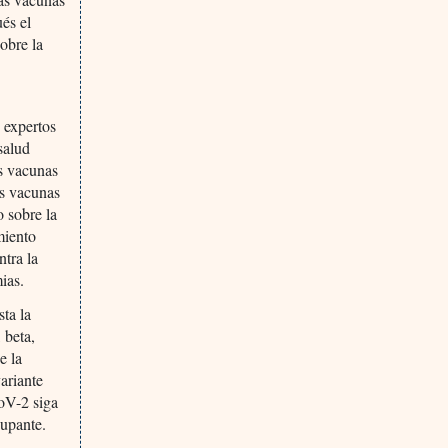
és el
obre la
 expertos
salud
as vacunas
as vacunas
 sobre la
miento
tra la
ias.
ta la
 beta,
e la
ariante
oV-2 siga
cupante.