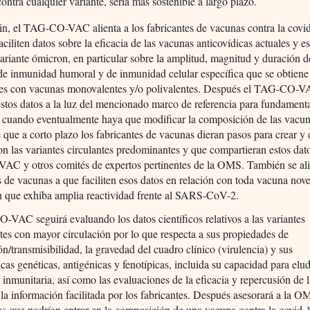
contra cualquier variante, sería más sostenible a largo plazo.
rin, el TAG-CO-VAC alienta a los fabricantes de vacunas contra la covi
aciliten datos sobre la eficacia de las vacunas anticovídicas actuales y e
variante ómicron, en particular sobre la amplitud, magnitud y duración d
de inmunidad humoral y de inmunidad celular específica que se obtiene 
ntes con vacunas monovalentes y/o polivalentes. Después el TAG-CO-
estos datos a la luz del mencionado marco de referencia para fundament
 cuando eventualmente haya que modificar la composición de las vacun
 que a corto plazo los fabricantes de vacunas dieran pasos para crear y
n las variantes circulantes predominantes y que compartieran estos dat
C y otros comités de expertos pertinentes de la OMS. También se alie
s de vacunas a que faciliten esos datos en relación con toda vacuna no
n que exhiba amplia reactividad frente al SARS-CoV-2.
VAC seguirá evaluando los datos científicos relativos a las variantes
es con mayor circulación por lo que respecta a sus propiedades de
n/transmisibilidad, la gravedad del cuadro clínico (virulencia) y sus
ticas genéticas, antigénicas y fenotípicas, incluida su capacidad para elud
 inmunitaria, así como las evaluaciones de la eficacia y repercusión de 
la información facilitada por los fabricantes. Después asesorará a la O
as que podrían entrar en la composición de una vacuna contra la covid-