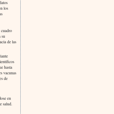
datos
en los
as
l cuadro
a su
acia de las
iante
entíficos
que hasta
les vacunas
es de
dose en
e salud.