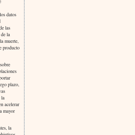
e
los datos
d
de las
 de la
 la muerte,
de producto
 sobre
blaciones
portar
argo plazo,
vas
 la
en acelerar
 a mayor
tes, la
objetivos