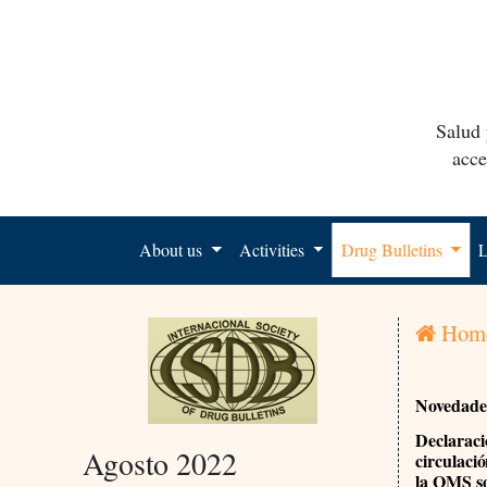
Salud 
acce
About us
Activities
Drug Bulletins
L
Hom
Novedades
Declaració
Agosto 2022
circulaci
la OMS s