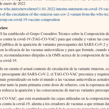
e enero de 2022
ww.who.int/es/news/item/11-01-2022-interim-statement-on-covid-19-vac
t-of-the-circulation-of-the-omicron-sars-cov-2-variant-from-the-who-tec
group-on-covid-19-vaccine-composition
clave
 ha establecido el Grupo Consultivo Técnico sobre la Composición de
s contra la covid-19 (TAG-CO-VAC) para que estudie y valore las con
ud pública de la aparición de variantes preocupantes del SARS-CoV-2 y
 en la eficacia de las vacunas anticovídicas y para que formule, cuando 
er, recomendaciones dirigidas a la OMS acerca de la composición de la
la covid-19.
o en cuenta el actual contexto de circulación de la variante ómicron, c
te preocupante del SARS-CoV-2, el TAG-CO-VAC preconiza y requier
más generalizado en todo el mundo a las vacunas anticovídicas actuale
trar tanto la pauta primaria como dosis de refuerzo, con la esperanza de
 reduzca la aparición y las consecuencias de nuevas variantes preocupa
-CO-VAC, que está examinando las cepas utilizadas en la composición
 contra la covid-19, alienta a los creadores de vacunas a que reúnan da
 escala sobre la amplitud y magnitud de la respuesta inmunitaria ante 