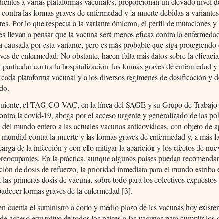
ientes a varias plataformas vacunales, proporcionan un elevado nivel d
 contra las formas graves de enfermedad y la muerte debidas a variantes
es. Por lo que respecta a la variante ómicron, el perfil de mutaciones y 
es llevan a pensar que la vacuna será menos eficaz contra la enfermeda
a causada por esta variante, pero es más probable que siga protegiendo 
ves de enfermedad. No obstante, hacen falta más datos sobre la eficacia
 particular contra la hospitalización, las formas graves de enfermedad y
a cada plataforma vacunal y a los diversos regímenes de dosificación y 
do.
guiente, el TAG-CO-VAC, en la línea del SAGE y su Grupo de Trabajo
ntra la covid-19, aboga por el acceso urgente y generalizado de las po
as del mundo entero a las actuales vacunas anticovídicas, con objeto de a
 mundial contra la muerte y las formas graves de enfermedad y, a más l
 carga de la infección y con ello mitigar la aparición y los efectos de nue
preocupantes. En la práctica, aunque algunos países puedan recomendar
ción de dosis de refuerzo, la prioridad inmediata para el mundo estriba 
a las primeras dosis de vacuna, sobre todo para los colectivos expuestos
padecer formas graves de la enfermedad [3].
n cuenta el suministro a corto y medio plazo de las vacunas hoy existen
de acceso equitativo de todos los países a las vacunas para cumplir los 