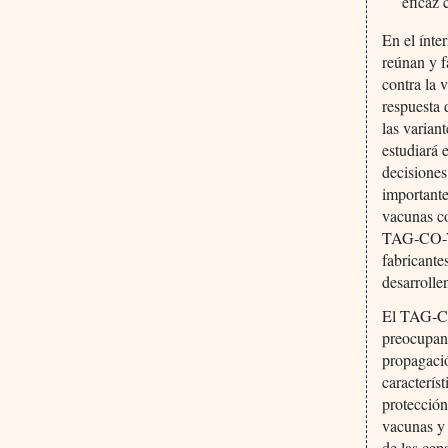
eficaz 
En el ínte
reúnan y f
contra la 
respuesta 
las varia
estudiará 
decisiones
importante
vacunas co
TAG-CO-VA
fabricante
desarrolle
El TAG-CO-
preocupant
propagació
caracterís
protección
vacunas y 
de las cep