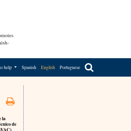
romotes
nish-
o help
Spanish
English
Portuguese
 la
écnico de
O-VAC)