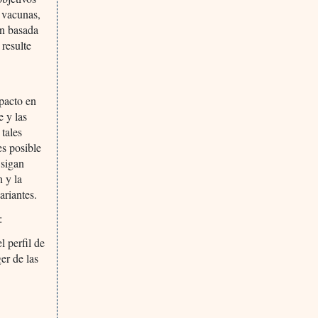
 vacunas,
ón basada
 resulte
pacto en
e y las
tales
s posible
 sigan
 y la
ariantes.
:
l perfil de
er de las