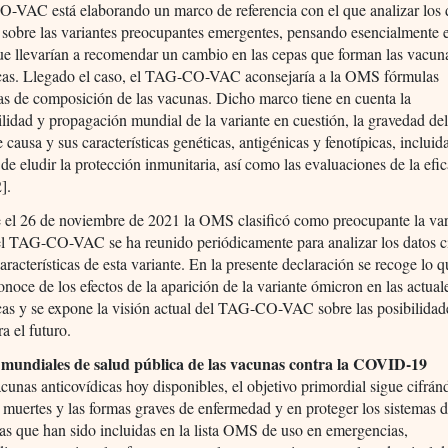
-VAC está elaborando un marco de referencia con el que analizar los 
s sobre las variantes preocupantes emergentes, pensando esencialmente 
que llevarían a recomendar un cambio en las cepas que forman las vacun
icas. Llegado el caso, el TAG-CO-VAC aconsejaría a la OMS fórmulas
as de composición de las vacunas. Dicho marco tiene en cuenta la
ilidad y propagación mundial de la variante en cuestión, la gravedad de
e causa y sus características genéticas, antigénicas y fenotípicas, incluid
de eludir la protección inmunitaria, así como las evaluaciones de la efic
].
 el 26 de noviembre de 2021 la OMS clasificó como preocupante la var
el TAG-CO-VAC se ha reunido periódicamente para analizar los datos ci
características de esta variante. En la presente declaración se recoge lo 
onoce de los efectos de la aparición de la variante ómicron en las actua
cas y se expone la visión actual del TAG-CO-VAC sobre las posibilidad
a el futuro.
 mundiales de salud pública de las vacunas contra la COVID-19
cunas anticovídicas hoy disponibles, el objetivo primordial sigue cifrán
s muertes y las formas graves de enfermedad y en proteger los sistemas d
s que han sido incluidas en la lista OMS de uso en emergencias,