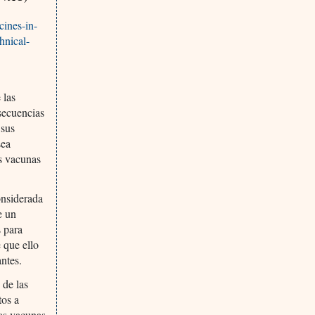
cines-in-
hnical-
 las
secuencias
 sus
sea
s vacunas
onsiderada
e un
s para
 que ello
ntes.
 de las
tos a
las vacunas