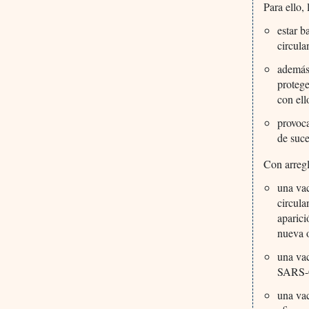
Para ello,
estar b
circul
además 
protege
con ell
provoca
de suce
Con arregl
una vac
circula
aparic
nueva 
una vac
SARS-
una va