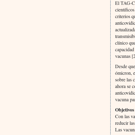
El TAG-CO
científico
criterios 
anticovíd
actualizad
transmisib
clínico qu
capacidad 
vacunas [2
Desde que
ómicron, 
sobre las 
ahora se c
anticovídi
vacuna par
Objetivos
Con las va
reducir la
Las vacuna