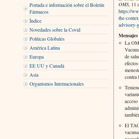
OMS,
11 d
Portada e información sobre el Boletín
https://w
Fármacos
the-contex
Índice
advisory-
Novedades sobre la Covid
Mensajes 
Políticas Globales
La OMS
América Latina
Vacuna
de sal
Europa
efectos
EE UU y Canadá
menest
Asia
contra 
Organismos Internacionales
Teniend
varian
acceso 
adminis
también
El TAG
vacunas
pequeña