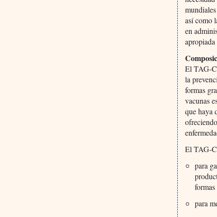
mundiales
así como l
en adminis
apropiada 
Composic
El TAG-CO
la prevenc
formas gra
vacunas es
que haya q
ofreciendo
enfermedad
El TAG-CO
para ga
product
formas
para me