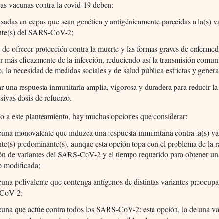
 las vacunas contra la covid-19 deben:
asadas en cepas que sean genética y antigénicamente parecidas a la(s) va
ante(s) del SARS-CoV-2;
de ofrecer protección contra la muerte y las formas graves de enfermed
r más eficazmente de la infección, reduciendo así la transmisión comuni
o, la necesidad de medidas sociales y de salud pública estrictas y genera
r una respuesta inmunitaria amplia, vigorosa y duradera para reducir l
sivas dosis de refuerzo.
o a este planteamiento, hay muchas opciones que considerar:
una monovalente que induzca una respuesta inmunitaria contra la(s) var
nte(s) predominante(s), aunque esta opción topa con el problema de la r
ión de variantes del SARS-CoV-2 y el tiempo requerido para obtener u
o modificada;
una polivalente que contenga antígenos de distintas variantes preocupa
CoV-2;
cuna que actúe contra todos los SARS-CoV-2: esta opción, la de una v