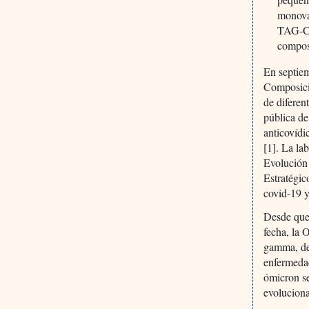
monoval
TAG-CO
compos
En septie
Composici
de diferen
pública de
anticovídi
[1]. La la
Evolución
Estratégi
covid-19 y
Desde que
fecha, la 
gamma, del
enfermedad
ómicron s
evoluciona