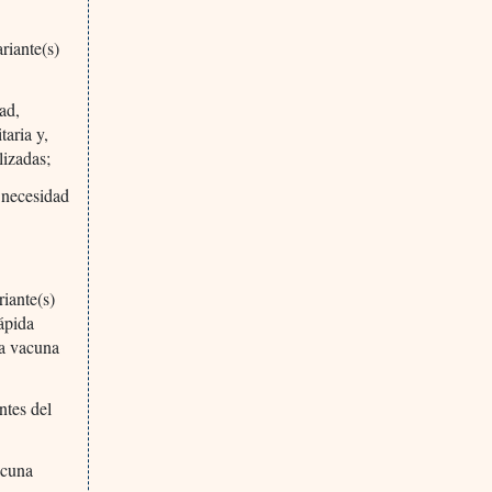
riante(s)
ad,
taria y,
lizadas;
a necesidad
iante(s)
ápida
na vacuna
ntes del
acuna