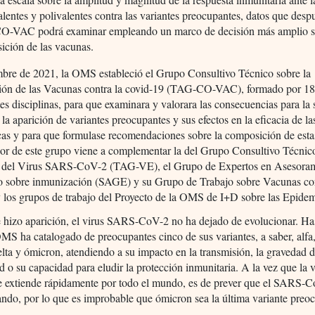
entes y polivalentes contra las variantes preocupantes, datos que despu
-VAC podrá examinar empleando un marco de decisión más amplio s
ición de las vacunas.
mbre de 2021, la OMS estableció el Grupo Consultivo Técnico sobre la
ón de las Vacunas contra la covid-19 (TAG-CO-VAC), formado por 18
tes disciplinas, para que examinara y valorara las consecuencias para la 
 la aparición de variantes preocupantes y sus efectos en la eficacia de l
cas y para que formulase recomendaciones sobre la composición de est
bor de este grupo viene a complementar la del Grupo Consultivo Técnico
 del Virus SARS-CoV-2 (TAG-VE), el Grupo de Expertos en Asesora
co sobre inmunización (SAGE) y su Grupo de Trabajo sobre Vacunas con
 los grupos de trabajo del Proyecto de la OMS de I+D sobre las Epidem
 hizo aparición, el virus SARS-CoV-2 no ha dejado de evolucionar. Has
OMS ha catalogado de preocupantes cinco de sus variantes, a saber, alfa,
ta y ómicron, atendiendo a su impacto en la transmisión, la gravedad d
 o su capacidad para eludir la protección inmunitaria. A la vez que la v
e extiende rápidamente por todo el mundo, es de prever que el SARS-C
ndo, por lo que es improbable que ómicron sea la última variante preo