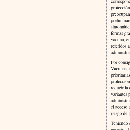
correspond
protección
preocupant
preliminar
sintomátic
formas gra
vacuna, en
referidos 
administra
Por consi
Vacunas co
prioritari
protección
reducir la
variantes 
administra
el acceso 
riesgo de 
Teniendo e
necesidad 