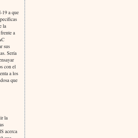
d-19 a que
specíficas
e la
frente a
VAC
ar sus
as. Sería
 ensayar
os con el
nta a los
vedosa que
ir la
las
MS acerca
19 que