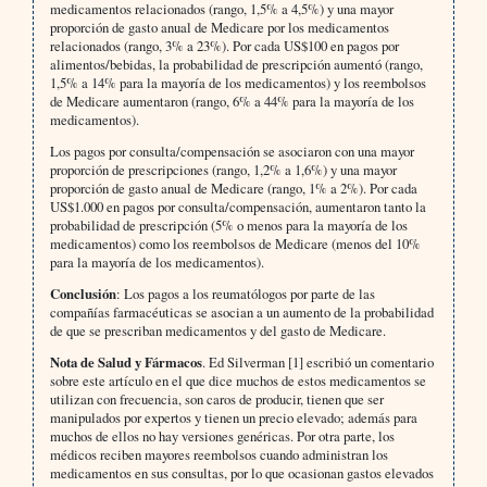
medicamentos relacionados (rango, 1,5% a 4,5%) y una mayor
proporción de gasto anual de Medicare por los medicamentos
relacionados (rango, 3% a 23%). Por cada US$100 en pagos por
alimentos/bebidas, la probabilidad de prescripción aumentó (rango,
1,5% a 14% para la mayoría de los medicamentos) y los reembolsos
de Medicare aumentaron (rango, 6% a 44% para la mayoría de los
medicamentos).
Los pagos por consulta/compensación se asociaron con una mayor
proporción de prescripciones (rango, 1,2% a 1,6%) y una mayor
proporción de gasto anual de Medicare (rango, 1% a 2%). Por cada
US$1.000 en pagos por consulta/compensación, aumentaron tanto la
probabilidad de prescripción (5% o menos para la mayoría de los
medicamentos) como los reembolsos de Medicare (menos del 10%
para la mayoría de los medicamentos).
Conclusión
: Los pagos a los reumatólogos por parte de las
compañías farmacéuticas se asocian a un aumento de la probabilidad
de que se prescriban medicamentos y del gasto de Medicare.
Nota de Salud y Fármacos
. Ed Silverman [1] escribió un comentario
sobre este artículo en el que dice muchos de estos medicamentos se
utilizan con frecuencia, son caros de producir, tienen que ser
manipulados por expertos y tienen un precio elevado; además para
muchos de ellos no hay versiones genéricas. Por otra parte, los
médicos reciben mayores reembolsos cuando administran los
medicamentos en sus consultas, por lo que ocasionan gastos elevados