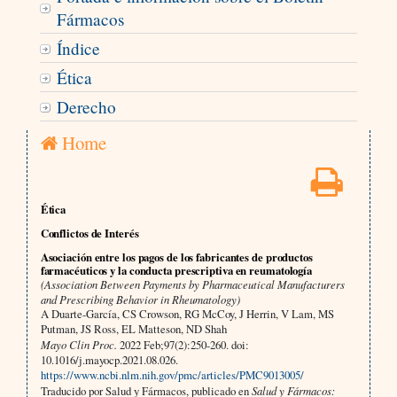
Fármacos
Índice
Ética
Derecho
Home
Ética
Conflictos de Interés
Asociación entre los pagos de los fabricantes de productos
farmacéuticos y la conducta prescriptiva en reumatología
(Association Between Payments by Pharmaceutical Manufacturers
and Prescribing Behavior in Rheumatology)
A Duarte-García, CS Crowson, RG McCoy, J Herrin, V Lam, MS
Putman, JS Ross, EL Matteson, ND Shah
Mayo Clin Proc.
2022 Feb;97(2):250-260. doi:
10.1016/j.mayocp.2021.08.026.
https://www.ncbi.nlm.nih.gov/pmc/articles/PMC9013005/
Traducido por Salud y Fármacos, publicado en
Salud y Fármacos: