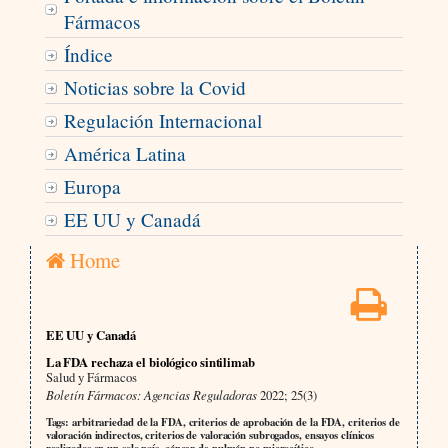
Fármacos
Índice
Noticias sobre la Covid
Regulación Internacional
América Latina
Europa
EE UU y Canadá
Home
EE UU y Canadá
La FDA rechaza el biológico sintilimab
Salud y Fármacos
Boletín Fármacos: Agencias Reguladoras
2022; 25(3)
Tags: arbitrariedad de la FDA, criterios de aprobación de la FDA, criterios de
valoración indirectos, criterios de valoración subrogados, ensayos clínicos
realizados en un solo país, cáncer de pulmón no microcítico