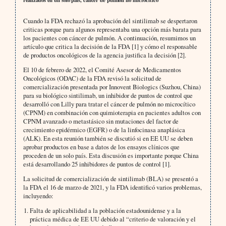
Cuando la FDA rechazó la aprobación del sintilimab se despertaron
criticas porque para algunos representaba una opción más barata para
los pacientes con cáncer de pulmón. A continuación, resumimos un
artículo que critica la decisión de la FDA [1] y cómo el responsable
de productos oncológicos de la agencia justifica la decisión [2].
El 10 de febrero de 2022, el Comité Asesor de Medicamentos
Oncológicos (ODAC) de la FDA revisó la solicitud de
comercialización presentada por Innovent Biologics (Suzhou, China)
para su biológico sintilimab, un inhibidor de puntos de control que
desarrolló con Lilly para tratar el cáncer de pulmón no microcítico
(CPNM) en combinación con quimioterapia en pacientes adultos con
CPNM avanzado o metastásico sin mutaciones del factor de
crecimiento epidérmico (EGFR) o de la linfocinasa anaplásica
(ALK). En esta reunión también se discutió si en EE UU se deben
aprobar productos en base a datos de los ensayos clínicos que
proceden de un solo país. Esta discusión es importante porque China
está desarrollando 25 inhibidores de puntos de control [1].
La solicitud de comercialización de sintilimab (BLA) se presentó a
la FDA el 16 de marzo de 2021, y la FDA identificó varios problemas,
incluyendo:
Falta de aplicabilidad a la población estadounidense y a la
práctica médica de EE UU debido al “criterio de valoración y el