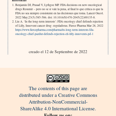
Referencias
Benjamin DJ, Prasad V, Lythgoe MP. FDA decisions on new oncological
drugs Resumir – pero no se si vale la pena, al final lo que critica es que la
FDA no sea siempre consistente en las decisiones que toma. Lancet Oncol.
2022 May;23(5):585-586. doi: 10.1016/S1470-2045(22)00135-8.
Liu A. ‘In the long-term interests’: FDA oncology chief defends rejection
of Lilly, Innovent cancer drug -reguladoras. Fierce Pharma Mar 28, 2022
https://www.fiercepharma.com/pharma/its-long-term-interests-fda-
oncology-chief-pazdur-defends-rejection-eli-lilly-innovents-pd-1
creado el 12 de Septiembre de 2022
The contents of this page are
distributed under a Creative Commons
Attribution-NonCommercial-
ShareAlike 4.0 International License.
Follow us on: