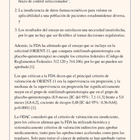
brazo de control seleccionados”,
La insuficiencia de datos farmacocinéticos para valorar su
aplicabilidad a una población de pacientes estadounidense diversa,
y
Los resultados del ensayo no satisfacen una necesidad insatisfecha,
por lo que no hay que ser flexibles al tomar decisiones regulatorias.
Además, la FDA ha afirmado que el ensayo que se incluye en la
solicitud (ORIENT-11, que compara sintilimab-quimioterapia con
placebo-quimioterapia) no cumple los criterios federales (Código de
Reglamentos Federales 312.120 y 314.106), por lo que no pueden ser
aprobado [1].
Los que critican a la FDA dicen que el principal criterio de
valoración de ORIENT-11 era la supervivencia sin progresión, y la
mediana de la supervivencia sin progresión fue significativamente
mayor en el grupo de sintilimab-quimioterapia que en el grupo de
placebo-quimioterapia (8,9 meses [IC del 95%: 7,1-11,3] frente a 5,0
meses [4,8-6,2], cociente de riesgos 0,48 [IC del 95%: 0,36-0,64];
p<0-0001) [1].
La ODAC consideró que el criterio de valoración era insuficiente,
pero los críticos afirman que la FDA ha utilizado histórica y
sistemáticamente criterios de valoración indirectos para aprobar
medicamentos, tanto para las aprobaciones aceleradas como para las
regulares. Solo para tratar el cáncer de pulmón se han aprobado varios