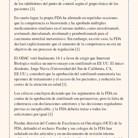
de los inhibidores del punto de control según el grupo étnico de los
pacientes [1].
En cuarto lugar, la propia FDA ha afirmado en repetidas ocasiones
que la competencia es bienvenida y ha aprobado múltiples
medicamentos similares en el mismo ámbito, como atezolizumab,
avelumab, durvalumab, nivolumab y pembrolizumab para el
carcinoma urotelial metastásico. Sin embargo, en este caso, la FDA
declaró explícitamente que el aumento de la competencia no era un
objetivo de sus procesos de regulación [1].
El ODAC votó finalmente 14:1 a favor de exigir que Innovent
Biologics realice un nuevo ensayo con sintilimab en EE UU. El único
disidente, Jorge Nieva (Universidad del Sur de California, CA,
EE.UU.), consideró que la aprobación del sintilimab aumentaría las
opciones de tratamiento y el acceso de los pacientes, y reduciría los
costes de la atención en salud [1].
Los críticos concluyen diciendo que los argumentos de la FDA en
contra de la aprobación de sintilimab son persuasivos, pero la falta de
coherencia con declaraciones anteriores y las decisiones reguladoras
previas es inexplicable, y la FDA debería tratar a todos los
solicitantes por igual [1]
Pazdur, director del Centro de Excelencia en Oncología (OCE) de la
FDA, defendió el rechazo. Pazdur y sus colegas de la FDA han
señalado en dos artículos y en un documento de revisión interna