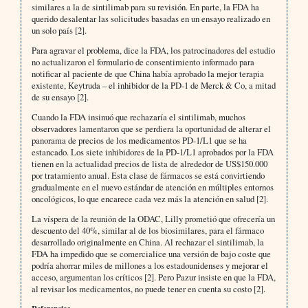
similares a la de sintilimab para su revisión. En parte, la FDA ha
querido desalentar las solicitudes basadas en un ensayo realizado en
un solo país [2].
Para agravar el problema, dice la FDA, los patrocinadores del estudio
no actualizaron el formulario de consentimiento informado para
notificar al paciente de que China había aprobado la mejor terapia
existente, Keytruda – el inhibidor de la PD-1 de Merck & Co, a mitad
de su ensayo [2].
Cuando la FDA insinuó que rechazaría el sintilimab, muchos
observadores lamentaron que se perdiera la oportunidad de alterar el
panorama de precios de los medicamentos PD-1/L1 que se ha
estancado. Los siete inhibidores de la PD-1/L1 aprobados por la FDA
tienen en la actualidad precios de lista de alrededor de US$150.000
por tratamiento anual. Esta clase de fármacos se está convirtiendo
gradualmente en el nuevo estándar de atención en múltiples entornos
oncológicos, lo que encarece cada vez más la atención en salud [2].
La víspera de la reunión de la ODAC, Lilly prometió que ofrecería un
descuento del 40%, similar al de los biosimilares, para el fármaco
desarrollado originalmente en China. Al rechazar el sintilimab, la
FDA ha impedido que se comercialice una versión de bajo coste que
podría ahorrar miles de millones a los estadounidenses y mejorar el
acceso, argumentan los críticos [2]. Pero Pazur insiste en que la FDA,
al revisar los medicamentos, no puede tener en cuenta su costo [2].