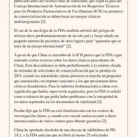
publicado antes del rechazo final de sintilimab, que según la guía del
Consejo Internacional de Armonización de los Requisitos Técnicos
para los Productos Farmacéuticos de Uso Humano (ICH) los permisos
de comercialización se deben basar en ensayos clínicos
multirregionales [2].
El zar de la oncología de la FDA también advirtió del peligro de
utilizar datos predominantemente de un solo país y luego añadir un
pequeño número de pacientes de otros lugares para “aparentar que se
trata de un ensayo internacional” [2].
A pesar de que China es miembro de la ICH parece que la FDA sigue
teniendo ciertas reservas sobre los datos clínicos procedentes de
China. Esta desconfianza se debe probablemente a la enorme oleada
de retiradas de solicitudes de comercialización que se produjo en
2015, cuando las autoridades chinas pusieron en marcha un programa
que amenazaba con imponer sanciones a los que presentaran datos
clínicos fraudulentos. Para la industria biofarmacéutica china esto
significaba que habría supervisión regulatoria, pero la FDA lo señaló
como evidencia de que podía haber problemas con la integridad de
los datos reportados en los documentos de sintilimab [2].
Pazdur dijo que la FDA no está familiarizada con los centros de
investigación chinos, y cuando esto sucede suelen recurrir a datos
internacionales de varios centros para obtener garantías [2].
China ha aprobado alrededor de una docena de inhibidores de PD-
1/L1, y la FDA anticipa que recibirá al menos 25 solicitudes