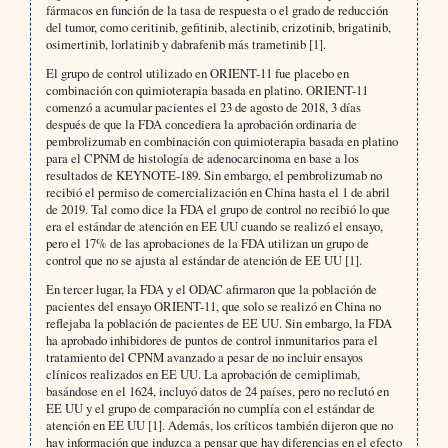
fármacos en función de la tasa de respuesta o el grado de reducción
del tumor, como ceritinib, gefitinib, alectinib, crizotinib, brigatinib,
osimertinib, lorlatinib y dabrafenib más trametinib [1].
El grupo de control utilizado en ORIENT-11 fue placebo en
combinación con quimioterapia basada en platino. ORIENT-11
comenzó a acumular pacientes el 23 de agosto de 2018, 3 días
después de que la FDA concediera la aprobación ordinaria de
pembrolizumab en combinación con quimioterapia basada en platino
para el CPNM de histología de adenocarcinoma en base a los
resultados de KEYNOTE-189. Sin embargo, el pembrolizumab no
recibió el permiso de comercialización en China hasta el 1 de abril
de 2019. Tal como dice la FDA el grupo de control no recibió lo que
era el estándar de atención en EE UU cuando se realizó el ensayo,
pero el 17% de las aprobaciones de la FDA utilizan un grupo de
control que no se ajusta al estándar de atención de EE UU [1].
En tercer lugar, la FDA y el ODAC afirmaron que la población de
pacientes del ensayo ORIENT-11, que solo se realizó en China no
reflejaba la población de pacientes de EE UU. Sin embargo, la FDA
ha aprobado inhibidores de puntos de control inmunitarios para el
tratamiento del CPNM avanzado a pesar de no incluir ensayos
clínicos realizados en EE UU. La aprobación de cemiplimab,
basándose en el 1624, incluyó datos de 24 países, pero no reclutó en
EE UU y el grupo de comparación no cumplía con el estándar de
atención en EE UU [1]. Además, los críticos también dijeron que no
hay información que induzca a pensar que hay diferencias en el efecto