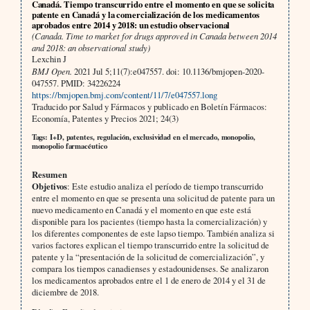
Canadá. Tiempo transcurrido entre el momento en que se solicita
patente en Canadá y la comercialización de los medicamentos
aprobados entre 2014 y 2018: un estudio observacional
(Canada. Time to market for drugs approved in Canada between 2014
and 2018: an observational study)
Lexchin J
BMJ Open.
2021 Jul 5;11(7):e047557. doi: 10.1136/bmjopen-2020-
047557. PMID: 34226224
https://bmjopen.bmj.com/content/11/7/e047557.long
Traducido por Salud y Fármacos y publicado en Boletín Fármacos:
Economía, Patentes y Precios 2021; 24(3)
Tags: I+D, patentes, regulación, exclusividad en el mercado, monopolio,
monopolio farmacéutico
Resumen
Objetivos
: Este estudio analiza el período de tiempo transcurrido
entre el momento en que se presenta una solicitud de patente para un
nuevo medicamento en Canadá y el momento en que este está
disponible para los pacientes (tiempo hasta la comercialización) y
los diferentes componentes de este lapso tiempo. También analiza si
varios factores explican el tiempo transcurrido entre la solicitud de
patente y la “presentación de la solicitud de comercialización”, y
compara los tiempos canadienses y estadounidenses. Se analizaron
los medicamentos aprobados entre el 1 de enero de 2014 y el 31 de
diciembre de 2018.