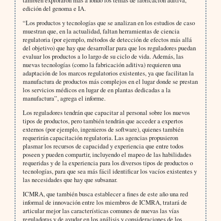
también exploraron más a fondo los temas de fabricación aditiva,
edición del genoma e IA.
“Los productos y tecnologías que se analizan en los estudios de caso
muestran que, en la actualidad, faltan herramientas de ciencia
regulatoria (por ejemplo, métodos de detección de efectos más allá
del objetivo) que hay que desarrollar para que los reguladores puedan
evaluar los productos a lo largo de su ciclo de vida. Además, las
nuevas tecnologías (como la fabricación aditiva) requieren una
adaptación de los marcos regulatorios existentes, ya que facilitan la
manufactura de productos más complejos en el lugar donde se prestan
los servicios médicos en lugar de en plantas dedicadas a la
manufactura”, agrega el informe.
Los reguladores tendrán que capacitar al personal sobre los nuevos
tipos de productos, pero también tendrán que acceder a expertos
externos (por ejemplo, ingenieros de software), quienes también
requerirán capacitación regulatoria. Las agencias propusieron
plasmar los recursos de capacidad y experiencia que entre todos
poseen y pueden compartir, incluyendo el mapeo de las habilidades
requeridas y de la experiencia para los diversos tipos de productos o
tecnologías, para que sea más fácil identificar los vacíos existentes y
las necesidades que hay que subsanar.
ICMRA, que también busca establecer a fines de este año una red
informal de innovación entre los miembros de ICMRA, tratará de
articular mejor las características comunes de nuevas las vías
reguladoras y de ayudar en los análisis y consideraciones de los