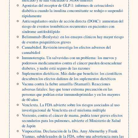
mercado y se han vinculado a 34,000 muertes
Agonistas del receptor de GLP-1: informes de cetoacidosis
diabética cuando la insulina concomitante se redujo o suspendió
rápidamente
Anticoagulantes orales de acción directa (DOAC): aumentan del
riesgo de eventos trombóticos recurrentes en pacientes con
síndrome antifosfolípido
Belimumab (Benlysta): en los ensayos clínicos hay mayor riesgo
de eventos psiquiátricos graves
Cannabidiol. Revisión investiga los efectos adversos del
cannabidiol
Inmunoterapia. Un salvavidas con un problema: los nuevos y
poderosos medicamentos contra el cáncer pueden desencadenar
diabetes, y nadie está seguro de las razones
Suplementos dietéticos. Más daño que beneficio: los científicos
descubren los efectos dañinos de los suplementos dietéticos
Vacuna contra la fiebre amarilla (Stamaril). Reacciones
adversas fatales: hay que tener extrema precaución en las
personas que podrían estar inmunodeprimidas y en los mayores
de 60 años
Venclexta. La FDA advierte sobre los riesgos asociados al uso
investigacional de Venclexta en el mieloma múltiple
Verzenio, contra el cáncer de mama, podría tener graves efectos
secundarios para los pulmones, advierte el Ministerio de Salud
de Japón
Vinpocetina. Declaración de la Dra. Amy Abernethy y Frank
Yiannas, subdelegados de la FDA, sobre una advertencia para las