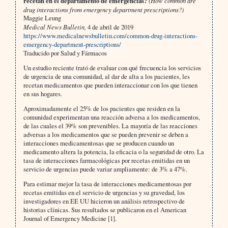
recetan en el departamento de emergencias?
(How common are
drug interactions from emergency department prescriptions?)
Maggie Leung
Medical News Bulletin,
4 de abril de 2019
https://www.medicalnewsbulletin.com/common-drug-interactions-
emergency-department-prescriptions/
Traducido por Salud y Fármacos
Un estudio reciente trató de evaluar con qué frecuencia los servicios
de urgencia de una comunidad, al dar de alta a los pacientes, les
recetan medicamentos que pueden interaccionar con los que tienen
en sus hogares.
Aproximadamente el 25% de los pacientes que residen en la
comunidad experimentan una reacción adversa a los medicamentos,
de las cuales el 39% son prevenibles. La mayoría de las reacciones
adversas a los medicamentos que se pueden prevenir se deben a
interacciones medicamentosas que se producen cuando un
medicamento altera la potencia, la eficacia o la seguridad de otro. La
tasa de interacciones farmacológicas por recetas emitidas en un
servicio de urgencias puede variar ampliamente: de 3% a 47%.
Para estimar mejor la tasa de interacciones medicamentosas por
recetas emitidas en el servicio de urgencias y su gravedad, los
investigadores en EE UU hicieron un análisis retrospectivo de
historias clínicas. Sus resultados se publicaron en el American
Journal of Emergency Medicine [1].