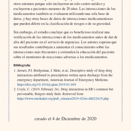
otros entornos porque solo incluyeron un solo centro médico y
excluyeron a pacientes menores de 20 años. Las interacciones de los
medicamentos también se evaluaron utilizando una sola base de
datos, y hay otras bases de datos de interacciones medicamentosas
que pueden diferir en la clasificación de riesgos o de su gravedad.
Sin embargo, el estudio concluye que es beneficioso realizar una
verificación de las interacciones de los medicamentos antes de dar de
alta del paciente en el servicio de urgencias. Los autores esperan que
sus resultados contribuyan a aumentar el conocimiento sobre las
interacciones más frecuentes y estimulen la educación del paciente
sobre el monitoreo de reacciones adversas a los medicamentos.
Bibliografia
Jawaro, P.J. Bridgeman, J. Mele, et al., Descriptive study of drug-drug
interactions attributed to prescriptions written upon discharge from the
emergency department, American Journal of Emergency Medicine,
https://doi.org/10.1016/j.ajem.2019.01.049
Coyle, C. (2019, February 26). Drug interactions in ER’s common but
preventable, Rutgers study finds. Retrieved from
https://www.eurekalert.org/pub_releases/2019-02/ru-dii022619.php
creado el 4 de Diciembre de 2020