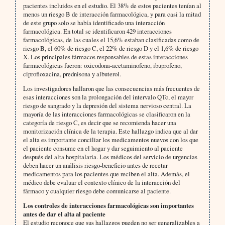
pacientes incluidos en el estudio. El 38% de estos pacientes tenían al
menos un riesgo B de interacción farmacológica, y para casi la mitad
de este grupo solo se había identificado una interacción
farmacológica. En total se identificaron 429 interacciones
farmacológicas, de las cuales el 15,6% estaban clasificadas como de
riesgo B, el 60% de riesgo C, el 22% de riesgo D y el 1,6% de riesgo
X. Los principales fármacos responsables de estas interacciones
farmacológicas fueron: oxicodona-acetaminofeno, ibuprofeno,
ciprofloxacina, prednisona y albuterol.
Los investigadores hallaron que las consecuencias más frecuentes de
esas interacciones son la prolongación del intervalo QTc, el mayor
riesgo de sangrado y la depresión del sistema nervioso central. La
mayoría de las interacciones farmacológicas se clasificaron en la
categoría de riesgo C, es decir que se recomienda hacer una
monitorización clínica de la terapia. Este hallazgo indica que al dar
el alta es importante conciliar los medicamentos nuevos con los que
el paciente consume en el hogar y dar seguimiento al paciente
después del alta hospitalaria. Los médicos del servicio de urgencias
deben hacer un análisis riesgo-beneficio antes de recetar
medicamentos para los pacientes que reciben el alta. Además, el
médico debe evaluar el contexto clínico de la interacción del
fármaco y cualquier riesgo debe comunicarse al paciente.
Los controles de interacciones farmacológicas son importantes
antes de dar el alta al paciente
El estudio reconoce que sus hallazgos pueden no ser generalizables a