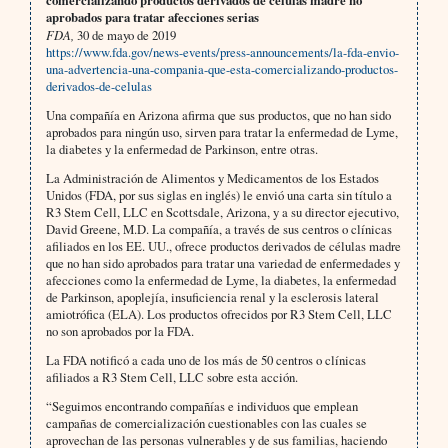
comercializando productos derivados de células madre no
aprobados para tratar afecciones serias
FDA,
30 de mayo de 2019
https://www.fda.gov/news-events/press-announcements/la-fda-envio-
una-advertencia-una-compania-que-esta-comercializando-productos-
derivados-de-celulas
Una compañía en Arizona afirma que sus productos, que no han sido
aprobados para ningún uso, sirven para tratar la enfermedad de Lyme,
la diabetes y la enfermedad de Parkinson, entre otras.
La Administración de Alimentos y Medicamentos de los Estados
Unidos (FDA, por sus siglas en inglés) le envió una carta sin título a
R3 Stem Cell, LLC en Scottsdale, Arizona, y a su director ejecutivo,
David Greene, M.D. La compañía, a través de sus centros o clínicas
afiliados en los EE. UU., ofrece productos derivados de células madre
que no han sido aprobados para tratar una variedad de enfermedades y
afecciones como la enfermedad de Lyme, la diabetes, la enfermedad
de Parkinson, apoplejía, insuficiencia renal y la esclerosis lateral
amiotrófica (ELA). Los productos ofrecidos por R3 Stem Cell, LLC
no son aprobados por la FDA.
La FDA notificó a cada uno de los más de 50 centros o clínicas
afiliados a R3 Stem Cell, LLC sobre esta acción.
“Seguimos encontrando compañías e individuos que emplean
campañas de comercialización cuestionables con las cuales se
aprovechan de las personas vulnerables y de sus familias, haciendo