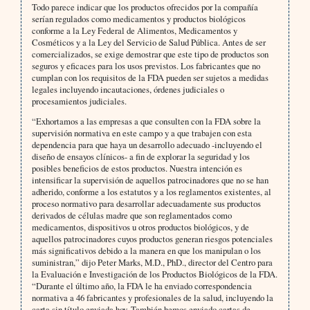
Todo parece indicar que los productos ofrecidos por la compañía
serían regulados como medicamentos y productos biológicos
conforme a la Ley Federal de Alimentos, Medicamentos y
Cosméticos y a la Ley del Servicio de Salud Pública. Antes de ser
comercializados, se exige demostrar que este tipo de productos son
seguros y eficaces para los usos previstos. Los fabricantes que no
cumplan con los requisitos de la FDA pueden ser sujetos a medidas
legales incluyendo incautaciones, órdenes judiciales o
procesamientos judiciales.
“Exhortamos a las empresas a que consulten con la FDA sobre la
supervisión normativa en este campo y a que trabajen con esta
dependencia para que haya un desarrollo adecuado -incluyendo el
diseño de ensayos clínicos- a fin de explorar la seguridad y los
posibles beneficios de estos productos. Nuestra intención es
intensificar la supervisión de aquellos patrocinadores que no se han
adherido, conforme a los estatutos y a los reglamentos existentes, al
proceso normativo para desarrollar adecuadamente sus productos
derivados de células madre que son reglamentados como
medicamentos, dispositivos u otros productos biológicos, y de
aquellos patrocinadores cuyos productos generan riesgos potenciales
más significativos debido a la manera en que los manipulan o los
suministran,” dijo Peter Marks, M.D., PhD., director del Centro para
la Evaluación e Investigación de los Productos Biológicos de la FDA.
“Durante el último año, la FDA le ha enviado correspondencia
normativa a 46 fabricantes y profesionales de la salud, incluyendo la
carta sin título enviada hoy. También hemos enviado cartas de