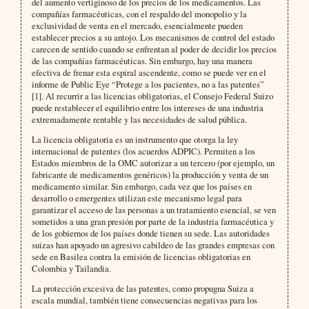
del aumento vertiginoso de los precios de los medicamentos. Las
compañías farmacéuticas, con el respaldo del monopolio y la
exclusividad de venta en el mercado, esencialmente pueden
establecer precios a su antojo. Los mecanismos de control del estado
carecen de sentido cuando se enfrentan al poder de decidir los precios
de las compañías farmacéuticas. Sin embargo, hay una manera
efectiva de frenar esta espiral ascendente, como se puede ver en el
informe de Public Eye “Protege a los pacientes, no a las patentes”
[1]. Al recurrir a las licencias obligatorias, el Consejo Federal Suizo
puede restablecer el equilibrio entre los intereses de una industria
extremadamente rentable y las necesidades de salud pública.
La licencia obligatoria es un instrumento que otorga la ley
internacional de patentes (los acuerdos ADPIC). Permiten a los
Estados miembros de la OMC autorizar a un tercero (por ejemplo, un
fabricante de medicamentos genéricos) la producción y venta de un
medicamento similar. Sin embargo, cada vez que los países en
desarrollo o emergentes utilizan este mecanismo legal para
garantizar el acceso de las personas a un tratamiento esencial, se ven
sometidos a una gran presión por parte de la industria farmacéutica y
de los gobiernos de los países donde tienen su sede. Las autoridades
suizas han apoyado un agresivo cabildeo de las grandes empresas con
sede en Basilea contra la emisión de licencias obligatorias en
Colombia y Tailandia.
La protección excesiva de las patentes, como propugna Suiza a
escala mundial, también tiene consecuencias negativas para los