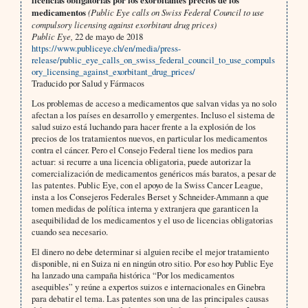
licencias obligatorias por los exorbitantes precios de los
medicamentos
(Public Eye calls on Swiss Federal Council to use
compulsory licensing against exorbitant drug prices)
Public Eye,
22 de mayo de 2018
https://www.publiceye.ch/en/media/press-
release/public_eye_calls_on_swiss_federal_council_to_use_compuls
ory_licensing_against_exorbitant_drug_prices/
Traducido por Salud y Fármacos
Los problemas de acceso a medicamentos que salvan vidas ya no solo
afectan a los países en desarrollo y emergentes. Incluso el sistema de
salud suizo está luchando para hacer frente a la explosión de los
precios de los tratamientos nuevos, en particular los medicamentos
contra el cáncer. Pero el Consejo Federal tiene los medios para
actuar: si recurre a una licencia obligatoria, puede autorizar la
comercialización de medicamentos genéricos más baratos, a pesar de
las patentes. Public Eye, con el apoyo de la Swiss Cancer League,
insta a los Consejeros Federales Berset y Schneider-Ammann a que
tomen medidas de política interna y extranjera que garanticen la
asequibilidad de los medicamentos y el uso de licencias obligatorias
cuando sea necesario.
El dinero no debe determinar si alguien recibe el mejor tratamiento
disponible, ni en Suiza ni en ningún otro sitio. Por eso hoy Public Eye
ha lanzado una campaña histórica “Por los medicamentos
asequibles” y reúne a expertos suizos e internacionales en Ginebra
para debatir el tema. Las patentes son una de las principales causas