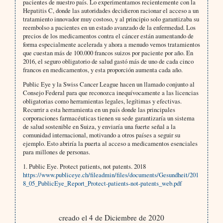
pacientes de nuestro país. Lo experimentamos recientemente con la
Hepatitis C, donde las autoridades decidieron racionar el acceso a un
tratamiento innovador muy costoso, y al principio solo garantizaba su
reembolso a pacientes en un estado avanzado de la enfermedad. Los
precios de los medicamentos contra el cáncer están aumentando de
forma especialmente acelerada y ahora a menudo vemos tratamientos
que cuestan más de 100.000 francos suizos por paciente por año. En
2016, el seguro obligatorio de salud gastó más de uno de cada cinco
francos en medicamentos, y esta proporción aumenta cada año.
Public Eye y la Swiss Cancer League hacen un llamado conjunto al
Consejo Federal para que reconozca inequívocamente a las licencias
obligatorias como herramientas legales, legítimas y efectivas.
Recurrir a esta herramienta en un país donde las principales
corporaciones farmacéuticas tienen su sede garantizaría un sistema
de salud sostenible en Suiza, y enviaría una fuerte señal a la
comunidad internacional, motivando a otros países a seguir su
ejemplo. Esto abriría la puerta al acceso a medicamentos esenciales
para millones de personas.
1. Public Eye. Protect patients, not patents. 2018
https://www.publiceye.ch/fileadmin/files/documents/Gesundheit/201
8_05_PublicEye_Report_Protect-patients-not-patents_web.pdf
creado el 4 de Diciembre de 2020