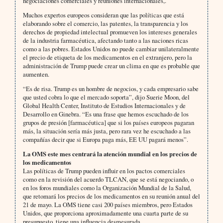
negociaciones comerciales y reuniones internacionales,.
Muchos expertos europeos consideran que las políticas que está
elaborando sobre el comercio, las patentes, la transparencia y los
derechos de propiedad intelectual promueven los intereses generales
de la industria farmacéutica, afectando tanto a las naciones ricas
como a las pobres. Estados Unidos no puede cambiar unilateralmente
el precio de etiqueta de los medicamentos en el extranjero, pero la
administración de Trump puede crear un clima en que es probable que
aumenten.
“Es de risa. Trump es un hombre de negocios, y cada empresario sabe
que usted cobra lo que el mercado soporta”, dijo Suerie Moon, del
Global Health Center, Instituto de Estudios Internacionales y de
Desarrollo en Ginebra. “Es una frase que hemos escuchado de los
grupos de presión [farmacéutica] que si los países europeos pagaran
más, la situación sería más justa, pero rara vez he escuchado a las
compañías decir que si Europa paga más, EE UU pagará menos”.
La OMS este mes centrará la atención mundial en los precios de
los medicamentos
Las políticas de Trump pueden influir en los pactos comerciales
como en la revisión del acuerdo TLCAN, que se está negociando, o
en los foros mundiales como la Organización Mundial de la Salud,
que retomará los precios de los medicamentos en su reunión anual del
21 de mayo. La OMS tiene casi 200 países miembros, pero Estados
Unidos, que proporciona aproximadamente una cuarta parte de su
presupuesto, tiene una influencia desmesurada.