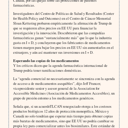
Canadá, por las quejas sobre las protecciones de patentes
farmacéuticas.
Investigadores del Centro de Políticas de Salud y Resultados (Center
for Health Policy and Outcomes) en el Centro de Cáncer Memorial
Sloan Kettering probaron empíricamente la afirmación de Trump de
que se requieren altos precios en EE UU para financiar la
investigación y la innovación. Descubrieron que las compañías
farmacéuticas ganan “sustancialmente más” que lo que la industria
gasta en I + D, y concluyeron que los fabricantes de medicamentos
tienen margen para bajar los precios en EE UU sin aumentarlos en el
extranjero, y aún así mantener sus inversiones en I + D.
Esperando las copias de los medicamentos
Y los críticos dicen que la agenda farmacéutica internacional de
Trump podría tener ramificaciones domésticas.
La “agenda comercial no necesariamente se sincroniza con la agenda
de acceso a de medicamentos asequibles”, dijo Jeff Francer,
vicepresidente senior y asesor general de la Association for
Accessible Medicines (Asociación de Medicamentos Accesibles), un
grupo de presión entorno a los medicamentos genéricos.
Señala que, si un acuerdoTLCAN renegociado otorga a los costosos
productos biológicos 12 años de protección monopólica, México y
Canadá no solo tendrían que esperar más tiempo para obtener copias
más baratas de medicamentos, sino que EE UU no podría cambiar su
propia ley para comercializar antes los biosimilares. Este estándar de