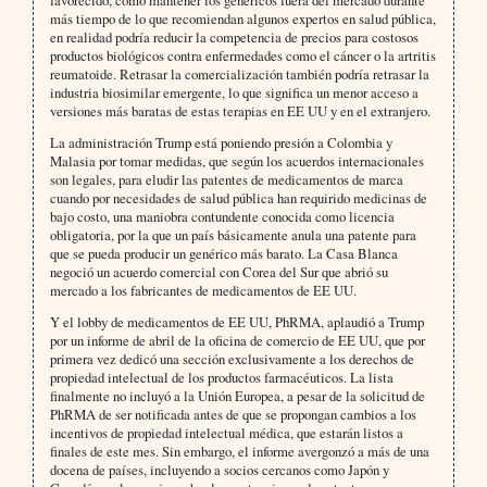
favorecido, como mantener los genéricos fuera del mercado durante
más tiempo de lo que recomiendan algunos expertos en salud pública,
en realidad podría reducir la competencia de precios para costosos
productos biológicos contra enfermedades como el cáncer o la artritis
reumatoide. Retrasar la comercialización también podría retrasar la
industria biosimilar emergente, lo que significa un menor acceso a
versiones más baratas de estas terapias en EE UU y en el extranjero.
La administración Trump está poniendo presión a Colombia y
Malasia por tomar medidas, que según los acuerdos internacionales
son legales, para eludir las patentes de medicamentos de marca
cuando por necesidades de salud pública han requirido medicinas de
bajo costo, una maniobra contundente conocida como licencia
obligatoria, por la que un país básicamente anula una patente para
que se pueda producir un genérico más barato. La Casa Blanca
negoció un acuerdo comercial con Corea del Sur que abrió su
mercado a los fabricantes de medicamentos de EE UU.
Y el lobby de medicamentos de EE UU, PhRMA, aplaudió a Trump
por un informe de abril de la oficina de comercio de EE UU, que por
primera vez dedicó una sección exclusivamente a los derechos de
propiedad intelectual de los productos farmacéuticos. La lista
finalmente no incluyó a la Unión Europea, a pesar de la solicitud de
PhRMA de ser notificada antes de que se propongan cambios a los
incentivos de propiedad intelectual médica, que estarán listos a
finales de este mes. Sin embargo, el informe avergonzó a más de una
docena de países, incluyendo a socios cercanos como Japón y