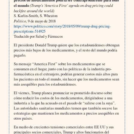
precios de medicamentos podría ser contraproducente para todo
el mundo
(Trump’s ‘America First’ agenda on drug pricing could
backfire around the world)
S. Karlin-Smith, S. Wheaton
Político,
9 de mayo de 2018
https://www.politico.com/story/2018/05/09/trump-drug-pricing-
prescriptions-514925
Traducido por Salud y Fármacos
El presidente Donald Trump quiere que los estadounidenses obtengan
precios más bajos de los medicamentos, y el resto del mundo podría
pagarlo.
Su mensaje “America First” sobre los medicamentos que se
consumen en el hogar, junto con las políticas de la industria pro-
farmacéutica en el extranjero, podrían generar costos más altos para
los pacientes en todo el mundo, sin hacer que los medicamentos sean
más asequibles para los estadounidenses.
El viernes, Trump planea pronunciar su prometido discurso sobre
cómo reducir los costos de los medicamentos, dirigiéndose a una
industria a la que ha acusado en el pasado de “salirse con la suya”.
Las autoridades sanitarias mundiales temen que también socave las
estrategias que mantienen los medicamentos a precios asequibles en
otros países.
En medio de crecientes tensiones comerciales entre EE UU y sus
principales socios comerciales, Trump y altos funcionarios del