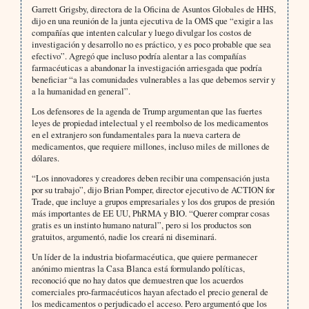
Garrett Grigsby, directora de la Oficina de Asuntos Globales de HHS,
dijo en una reunión de la junta ejecutiva de la OMS que “exigir a las
compañías que intenten calcular y luego divulgar los costos de
investigación y desarrollo no es práctico, y es poco probable que sea
efectivo”. Agregó que incluso podría alentar a las compañías
farmacéuticas a abandonar la investigación arriesgada que podría
beneficiar “a las comunidades vulnerables a las que debemos servir y
a la humanidad en general”.
Los defensores de la agenda de Trump argumentan que las fuertes
leyes de propiedad intelectual y el reembolso de los medicamentos
en el extranjero son fundamentales para la nueva cartera de
medicamentos, que requiere millones, incluso miles de millones de
dólares.
“Los innovadores y creadores deben recibir una compensación justa
por su trabajo”, dijo Brian Pomper, director ejecutivo de ACTION for
Trade, que incluye a grupos empresariales y los dos grupos de presión
más importantes de EE UU, PhRMA y BIO. “Querer comprar cosas
gratis es un instinto humano natural”, pero si los productos son
gratuitos, argumentó, nadie los creará ni diseminará.
Un líder de la industria biofarmacéutica, que quiere permanecer
anónimo mientras la Casa Blanca está formulando políticas,
reconoció que no hay datos que demuestren que los acuerdos
comerciales pro-farmacéuticos hayan afectado el precio general de
los medicamentos o perjudicado el acceso. Pero argumentó que los