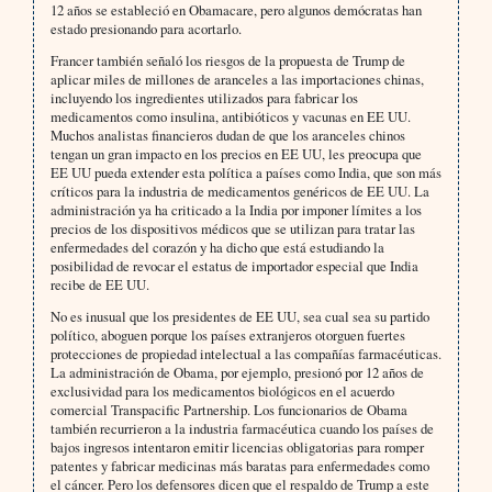
12 años se estableció en Obamacare, pero algunos demócratas han
estado presionando para acortarlo.
Francer también señaló los riesgos de la propuesta de Trump de
aplicar miles de millones de aranceles a las importaciones chinas,
incluyendo los ingredientes utilizados para fabricar los
medicamentos como insulina, antibióticos y vacunas en EE UU.
Muchos analistas financieros dudan de que los aranceles chinos
tengan un gran impacto en los precios en EE UU, les preocupa que
EE UU pueda extender esta política a países como India, que son más
críticos para la industria de medicamentos genéricos de EE UU. La
administración ya ha criticado a la India por imponer límites a los
precios de los dispositivos médicos que se utilizan para tratar las
enfermedades del corazón y ha dicho que está estudiando la
posibilidad de revocar el estatus de importador especial que India
recibe de EE UU.
No es inusual que los presidentes de EE UU, sea cual sea su partido
político, aboguen porque los países extranjeros otorguen fuertes
protecciones de propiedad intelectual a las compañías farmacéuticas.
La administración de Obama, por ejemplo, presionó por 12 años de
exclusividad para los medicamentos biológicos en el acuerdo
comercial Transpacific Partnership. Los funcionarios de Obama
también recurrieron a la industria farmacéutica cuando los países de
bajos ingresos intentaron emitir licencias obligatorias para romper
patentes y fabricar medicinas más baratas para enfermedades como
el cáncer. Pero los defensores dicen que el respaldo de Trump a este