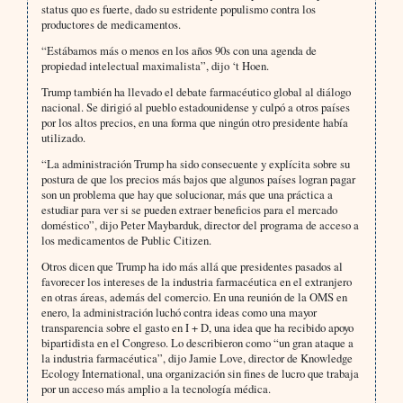
status quo es fuerte, dado su estridente populismo contra los
productores de medicamentos.
“Estábamos más o menos en los años 90s con una agenda de
propiedad intelectual maximalista”, dijo ‘t Hoen.
Trump también ha llevado el debate farmacéutico global al diálogo
nacional. Se dirigió al pueblo estadounidense y culpó a otros países
por los altos precios, en una forma que ningún otro presidente había
utilizado.
“La administración Trump ha sido consecuente y explícita sobre su
postura de que los precios más bajos que algunos países logran pagar
son un problema que hay que solucionar, más que una práctica a
estudiar para ver si se pueden extraer beneficios para el mercado
doméstico”, dijo Peter Maybarduk, director del programa de acceso a
los medicamentos de Public Citizen.
Otros dicen que Trump ha ido más allá que presidentes pasados ​​al
favorecer los intereses de la industria farmacéutica en el extranjero
en otras áreas, además del comercio. En una reunión de la OMS en
enero, la administración luchó contra ideas como una mayor
transparencia sobre el gasto en I + D, una idea que ha recibido apoyo
bipartidista en el Congreso. Lo describieron como “un gran ataque a
la industria farmacéutica”, dijo Jamie Love, director de Knowledge
Ecology International, una organización sin fines de lucro que trabaja
por un acceso más amplio a la tecnología médica.