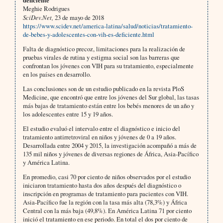
deficiente
Meghie Rodrigues
SciDev.Net,
23 de mayo de 2018
https://www.scidev.net/america-latina/salud/noticias/tratamiento-
de-bebes-y-adolescentes-con-vih-es-deficiente.html
Falta de diagnóstico precoz, limitaciones para la realización de
pruebas virales de rutina y estigma social son las barreras que
confrontan los jóvenes con VIH para su tratamiento, especialmente
en los países en desarrollo.
Las conclusiones son de un estudio publicado en la revista PloS
Medicine, que encontró que entre los jóvenes del Sur global, las tasas
más bajas de tratamiento están entre los bebés menores de un año y
los adolescentes entre 15 y 19 años.
El estudio evaluó el intervalo entre el diagnóstico e inicio del
tratamiento antirretroviral en niños y jóvenes de 0 a 19 años.
Desarrollada entre 2004 y 2015, la investigación acompañó a más de
135 mil niños y jóvenes de diversas regiones de África, Asia-Pacífico
y América Latina.
En promedio, casi 70 por ciento de niños observados por el estudio
iniciaron tratamiento hasta dos años después del diagnóstico o
inscripción en programas de tratamiento para pacientes con VIH.
Asia-Pacífico fue la región con la tasa más alta (78,3%) y África
Central con la más baja (49,8%). En América Latina 71 por ciento
inició el tratamiento en ese periodo. En total el dos por ciento de