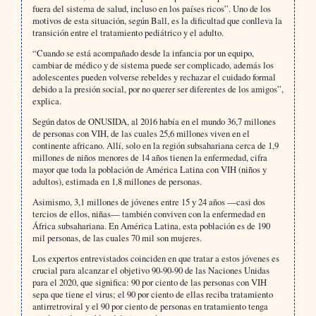
fuera del sistema de salud, incluso en los países ricos”. Uno de los
motivos de esta situación, según Ball, es la dificultad que conlleva la
transición entre el tratamiento pediátrico y el adulto.
“Cuando se está acompañado desde la infancia por un equipo,
cambiar de médico y de sistema puede ser complicado, además los
adolescentes pueden volverse rebeldes y rechazar el cuidado formal
debido a la presión social, por no querer ser diferentes de los amigos”,
explica.
Según datos de ONUSIDA, al 2016 había en el mundo 36,7 millones
de personas con VIH, de las cuales 25,6 millones viven en el
continente africano. Allí, solo en la región subsahariana cerca de 1,9
millones de niños menores de 14 años tienen la enfermedad, cifra
mayor que toda la población de América Latina con VIH (niños y
adultos), estimada en 1,8 millones de personas.
Asimismo, 3,1 millones de jóvenes entre 15 y 24 años —casi dos
tercios de ellos, niñas— también conviven con la enfermedad en
África subsahariana. En América Latina, esta población es de 190
mil personas, de las cuales 70 mil son mujeres.
Los expertos entrevistados coinciden en que tratar a estos jóvenes es
crucial para alcanzar el objetivo 90-90-90 de las Naciones Unidas
para el 2020, que significa: 90 por ciento de las personas con VIH
sepa que tiene el virus; el 90 por ciento de ellas reciba tratamiento
antirretroviral y el 90 por ciento de personas en tratamiento tenga