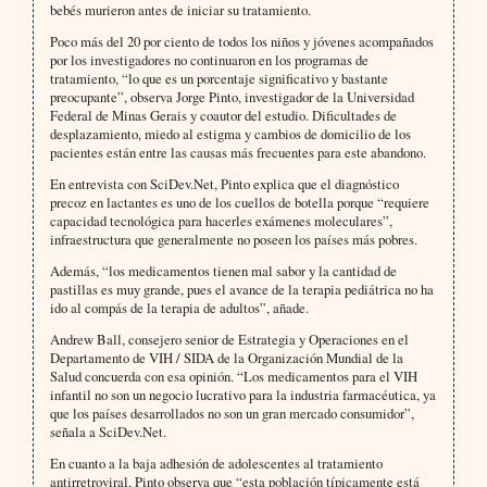
bebés murieron antes de iniciar su tratamiento.
Poco más del 20 por ciento de todos los niños y jóvenes acompañados
por los investigadores no continuaron en los programas de
tratamiento, “lo que es un porcentaje significativo y bastante
preocupante”, observa Jorge Pinto, investigador de la Universidad
Federal de Minas Gerais y coautor del estudio. Dificultades de
desplazamiento, miedo al estigma y cambios de domicilio de los
pacientes están entre las causas más frecuentes para este abandono.
En entrevista con SciDev.Net, Pinto explica que el diagnóstico
precoz en lactantes es uno de los cuellos de botella porque “requiere
capacidad tecnológica para hacerles exámenes moleculares”,
infraestructura que generalmente no poseen los países más pobres.
Además, “los medicamentos tienen mal sabor y la cantidad de
pastillas es muy grande, pues el avance de la terapia pediátrica no ha
ido al compás de la terapia de adultos”, añade.
Andrew Ball, consejero senior de Estrategia y Operaciones en el
Departamento de VIH / SIDA de la Organización Mundial de la
Salud concuerda con esa opinión. “Los medicamentos para el VIH
infantil no son un negocio lucrativo para la industria farmacéutica, ya
que los países desarrollados no son un gran mercado consumidor”,
señala a SciDev.Net.
En cuanto a la baja adhesión de adolescentes al tratamiento
antirretroviral, Pinto observa que “esta población típicamente está