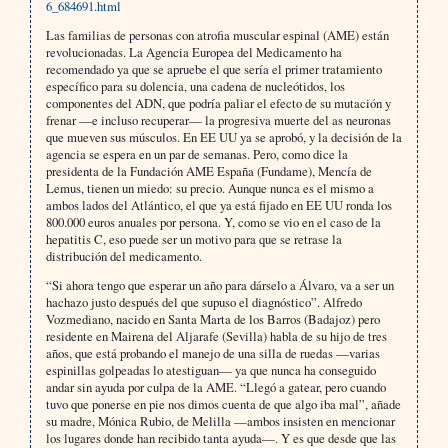
6_684691.html
Las familias de personas con atrofia muscular espinal (AME) están
revolucionadas. La Agencia Europea del Medicamento ha
recomendado ya que se apruebe el que sería el primer tratamiento
específico para su dolencia, una cadena de nucleótidos, los
componentes del ADN, que podría paliar el efecto de su mutación y
frenar —e incluso recuperar— la progresiva muerte del as neuronas
que mueven sus músculos. En EE UU ya se aprobó, y la decisión de la
agencia se espera en un par de semanas. Pero, como dice la
presidenta de la Fundación AME España (Fundame), Mencía de
Lemus, tienen un miedo: su precio. Aunque nunca es el mismo a
ambos lados del Atlántico, el que ya está fijado en EE UU ronda los
800.000 euros anuales por persona. Y, como se vio en el caso de la
hepatitis C, eso puede ser un motivo para que se retrase la
distribución del medicamento.
“Si ahora tengo que esperar un año para dárselo a Álvaro, va a ser un
hachazo justo después del que supuso el diagnóstico”. Alfredo
Vozmediano, nacido en Santa Marta de los Barros (Badajoz) pero
residente en Mairena del Aljarafe (Sevilla) habla de su hijo de tres
años, que está probando el manejo de una silla de ruedas —varias
espinillas golpeadas lo atestiguan— ya que nunca ha conseguido
andar sin ayuda por culpa de la AME. “Llegó a gatear, pero cuando
tuvo que ponerse en pie nos dimos cuenta de que algo iba mal”, añade
su madre, Mónica Rubio, de Melilla —ambos insisten en mencionar
los lugares donde han recibido tanta ayuda—. Y es que desde que las