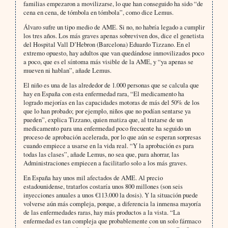
familias empezaron a movilizarse, lo que han conseguido ha sido “de
cena en cena, de tómbola en tómbola”, como dice Lemus.
Álvaro sufre un tipo medio de AME. Si no, no habría legado a cumplir
los tres años. Los más graves apenas sobreviven dos, dice el genetista
del Hospital Vall D’Hebron (Barcelona) Eduardo Tizzano. En el
extremo opuesto, hay adultos que van quedándose inmovilizados poco
a poco, que es el síntoma más visible de la AME, y “ya apenas se
mueven ni hablan”, añade Lemus.
El niño es una de las alrededor de 1.000 personas que se calcula que
hay en España con esta enfermedad rara, “El medicamento ha
logrado mejorías en las capacidades motoras de más del 50% de los
que lo han probado; por ejemplo, niños que no podían sentarse ya
pueden”, explica Tizzano, quien matiza que, al tratarse de un
medicamento para una enfermedad poco frecuente ha seguido un
proceso de aprobación acelerada, por lo que aún se esperan sorpresas
cuando empiece a usarse en la vida real. “Y la aprobación es para
todas las clases”, añade Lemus, no sea que, para ahorrar, las
Administraciones empiecen a facilitarlo solo a los más graves.
En España hay unos mil afectados de AME. Al precio
estadounidense, tratarlos costaría unos 800 millones (son seis
inyecciones anuales a unos €113.000 la dosis). Y la situación puede
volverse aún más compleja, porque, a diferencia la inmensa mayoría
de las enfermedades raras, hay más productos a la vista. “La
enfermedad es tan compleja que probablemente con un solo fármaco