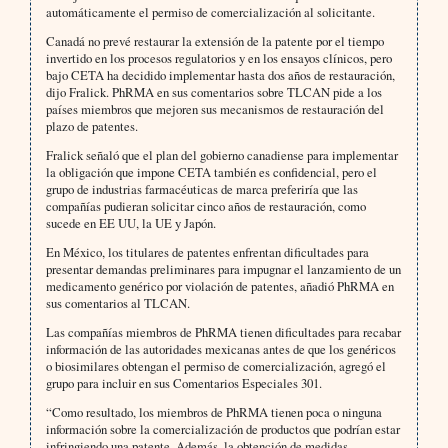
automáticamente el permiso de comercialización al solicitante.
Canadá no prevé restaurar la extensión de la patente por el tiempo
invertido en los procesos regulatorios y en los ensayos clínicos, pero
bajo CETA ha decidido implementar hasta dos años de restauración,
dijo Fralick. PhRMA en sus comentarios sobre TLCAN pide a los
países miembros que mejoren sus mecanismos de restauración del
plazo de patentes.
Fralick señaló que el plan del gobierno canadiense para implementar
la obligación que impone CETA también es confidencial, pero el
grupo de industrias farmacéuticas de marca preferiría que las
compañías pudieran solicitar cinco años de restauración, como
sucede en EE UU, la UE y Japón.
En México, los titulares de patentes enfrentan dificultades para
presentar demandas preliminares para impugnar el lanzamiento de un
medicamento genérico por violación de patentes, añadió PhRMA en
sus comentarios al TLCAN.
Las compañías miembros de PhRMA tienen dificultades para recabar
información de las autoridades mexicanas antes de que los genéricos
o biosimilares obtengan el permiso de comercialización, agregó el
grupo para incluir en sus Comentarios Especiales 301.
“Como resultado, los miembros de PhRMA tienen poca o ninguna
información sobre la comercialización de productos que podrían estar
infringiendo una patente. Además, la obtención de medidas