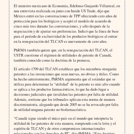
El ministro mexicano de Economía, Ildefonso Guajardo Villarreal, en
una entrevista realizada en junio con Inside US Trade, dijo que
México entró en las conversaciones de TPP ofreciendo cero años de
protección para los biológicos y aceptó el modelo de acuerdo de
cinco más tres durante las conversaciones, y sólo después de la
negociación y de ajustar sus preferencias. Indicó que la línea de base
para el período de exclusividad de los productos biológicos al entrar
en la renegociación del TLCAN es nuevamente de cero años.
PhRMA también quiere que, en la renegociación del TLCAN, el
USTR cuestione el régimen de utilidades de patente de Canadá,
también conocido como la doctrina de la promesa.
El artículo 1709 del TLCAN establece que los miembros otorgarán
patentes a las invenciones que sean nuevas, no obvias y útiles. Como
ha hecho anteriormente, PhRMA argumenta que el estándar que se
utiliza para determinar la “utilidad” de la patente es más alto cuando
se aplica a los productos farmacéuticos, lo que ha dado lugar a
decisiones judiciales que invalidan las patentes por falta de utilidad.
Además, sostiene que los tribunales aplican esta norma de manera
discriminatoria, alegando que desde 2005 no se ha revocado por falta
de utilidad ninguna patente no biofarmacéutica.
“Canadá sigue siendo el único país en el mundo que interpreta la
utilidad de las patentes de esta manera, rompiendo con la letra y el
espíritu de TLCAN y de otros compromisos internacionales
relacionados con los derechos de PI”, dijo PhRMA. “Esta doctrina