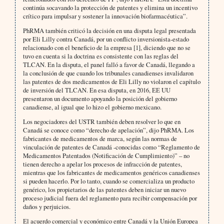
continúa socavando la protección de patentes y elimina un incentivo
crítico para impulsar y sostener la innovación biofarmacéutica”.
PhRMA también criticó la decisión en una disputa legal presentada
por Eli Lilly contra Canadá, por un conflicto inversionista-estado
relacionado con el beneficio de la empresa [1], diciendo que no se
tuvo en cuenta si la doctrina es consistente con las reglas del
TLCAN. En la disputa, el panel falló a favor de Canadá, llegando a
la conclusión de que cuando los tribunales canadienses invalidaron
las patentes de dos medicamentos de Eli Lilly no violaron el capítulo
de inversión del TLCAN. En esa disputa, en 2016, EE UU
presentaron un documento apoyando la posición del gobierno
canadiense, al igual que lo hizo el gobierno mexicano.
Los negociadores del USTR también deben resolver lo que en
Canadá se conoce como “derecho de apelación”, dijo PhRMA. Los
fabricantes de medicamentos de marca, según las normas de
vinculación de patentes de Canadá -conocidas como “Reglamento de
Medicamentos Patentados (Notificación de Cumplimiento)” – no
tienen derecho a apelar los procesos de infracción de patentes,
mientras que los fabricantes de medicamentos genéricos canadienses
si pueden hacerlo. Por lo tanto, cuando se comercializa un producto
genérico, los propietarios de las patentes deben iniciar un nuevo
proceso judicial fuera del reglamento para recibir compensación por
daños y perjuicios.
El acuerdo comercial y económico entre Canadá y la Unión Europea