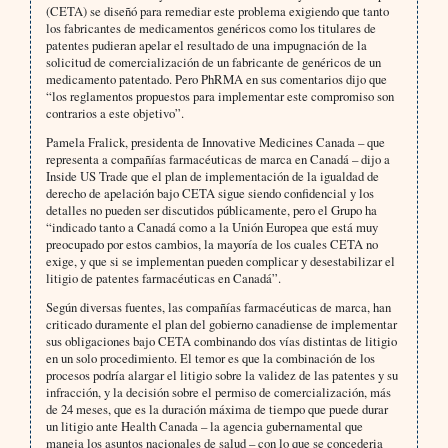
(CETA) se diseñó para remediar este problema exigiendo que tanto
los fabricantes de medicamentos genéricos como los titulares de
patentes pudieran apelar el resultado de una impugnación de la
solicitud de comercialización de un fabricante de genéricos de un
medicamento patentado. Pero PhRMA en sus comentarios dijo que
“los reglamentos propuestos para implementar este compromiso son
contrarios a este objetivo”.
Pamela Fralick, presidenta de Innovative Medicines Canada – que
representa a compañías farmacéuticas de marca en Canadá – dijo a
Inside US Trade que el plan de implementación de la igualdad de
derecho de apelación bajo CETA sigue siendo confidencial y los
detalles no pueden ser discutidos públicamente, pero el Grupo ha
“indicado tanto a Canadá como a la Unión Europea que está muy
preocupado por estos cambios, la mayoría de los cuales CETA no
exige, y que si se implementan pueden complicar y desestabilizar el
litigio de patentes farmacéuticas en Canadá”.
Según diversas fuentes, las compañías farmacéuticas de marca, han
criticado duramente el plan del gobierno canadiense de implementar
sus obligaciones bajo CETA combinando dos vías distintas de litigio
en un solo procedimiento. El temor es que la combinación de los
procesos podría alargar el litigio sobre la validez de las patentes y su
infracción, y la decisión sobre el permiso de comercialización, más
de 24 meses, que es la duración máxima de tiempo que puede durar
un litigio ante Health Canada – la agencia gubernamental que
maneja los asuntos nacionales de salud – con lo que se concederia