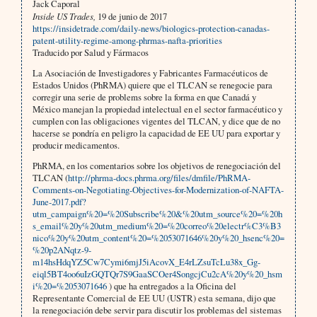
Jack Caporal
Inside US Trades,
19 de junio de 2017
https://insidetrade.com/daily-news/biologics-protection-canadas-
patent-utility-regime-among-phrmas-nafta-priorities
Traducido por Salud y Fármacos
La Asociación de Investigadores y Fabricantes Farmacéuticos de
Estados Unidos (PhRMA) quiere que el TLCAN se renegocie para
corregir una serie de problems sobre la forma en que Canadá y
México manejan la propiedad intelectual en el sector farmacéutico y
cumplen con las obligaciones vigentes del TLCAN, y dice que de no
hacerse se pondría en peligro la capacidad de EE UU para exportar y
producir medicamentos.
PhRMA, en los comentarios sobre los objetivos de renegociación del
TLCAN (
http://phrma-docs.phrma.org/files/dmfile/PhRMA-
Comments-on-Negotiating-Objectives-for-Modernization-of-NAFTA-
June-2017.pdf?
utm_campaign%20=%20Subscribe%20&%20utm_source%20=%20h
s_email%20y%20utm_medium%20=%20correo%20electr%C3%B3
nico%20y%20utm_content%20=%2053071646%20y%20_hsenc%20=
%20p2ANqtz-9-
m14hsHdqYZ5Cw7Cymi6mjJ5iAcovX_E4rLZsuTcLu38x_Gg-
eiql5BT4oo6uIzGQTQr7S9GaaSCOer4SongcjCu2cA%20y%20_hsm
i%20=%2053071646
) que ha entregados a la Oficina del
Representante Comercial de EE UU (USTR) esta semana, dijo que
la renegociación debe servir para discutir los problemas del sistemas