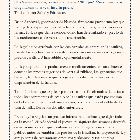
http://www.washingtontimes.com/news/2017/jun/15/nevada-forces-
drug-makers-to-reveal-insulin-pricin/
Traducido por Salud y Fármacos
Brian Sandoval, gobernador de Nevada, firmó este jueves una ley que
incluye los requisitos más estrictos del país, y exige a las empresas
farmacéuticas que den a conocer como han determinado el precio de
los medicamentos de venta con prescripción.
La legislación aprobada por los dos partidos se centra en la insulina,
uno de los muchos medicamentos prescritos que es necesario y cuyos
precios en EE UU han subido exponencialmente.
La ley requiere a los productores de medicamentos den anualmente a
conocer los precios sugeridos de venta al público, las ganancias que
tienen y los descuentos que otorgan a los intermediarios por la
dispensación de la insulina.
También tienen que explicar por escrito a los funcionarios del estado
todos los incrementos de precio de la insulina que estén por encima
de la tasa de inflación del año anterior, o por encima del doble de la
tasa de inflación de los dos años anteriores.
“Esta ley ha seguido un proceso interesante, tuvimos que dejar todo
en la mesa”, dijo Sandoval el jueves, ni siquiera dos semanas después
de vetar una versión que también hubiera obligado a notificar al
público antes de cambiar los precios de la insulina. El proyecto de ley
atrajo horas de testimonios emotivos y técnicos, y trajo tanto a