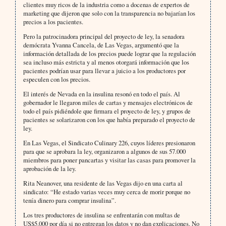
clientes muy ricos de la industria como a docenas de expertos de
marketing que dijeron que solo con la transparencia no bajarían los
precios a los pacientes.
Pero la patrocinadora principal del proyecto de ley, la senadora
demócrata Yvanna Cancela, de Las Vegas, argumentó que la
información detallada de los precios puede lograr que la regulación
sea incluso más estricta y al menos otorgará información que los
pacientes podrían usar para llevar a juicio a los productores por
especulen con los precios.
El interés de Nevada en la insulina resonó en todo el país. Al
gobernador le llegaron miles de cartas y mensajes electrónicos de
todo el país pidiéndole que firmara el proyecto de ley, y grupos de
pacientes se solarizaron con los que había preparado el proyecto de
ley.
En Las Vegas, el Sindicato Culinary 226, cuyos líderes presionaron
para que se aprobara la ley, organizaron a algunos de sus 57.000
miembros para poner pancartas y visitar las casas para promover la
aprobación de la ley.
Rita Neanover, una residente de las Vegas dijo en una carta al
sindicato: “He estado varias veces muy cerca de morir porque no
tenía dinero para comprar insulina”.
Los tres productores de insulina se enfrentarán con multas de
US$5.000 por día si no entregan los datos y no dan explicaciones. No