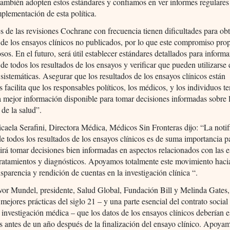
también adopten estos estándares y confiamos en ver informes regulare
mplementación de esta política.
s de las revisiones Cochrane con frecuencia tienen dificultades para obt
 de los ensayos clínicos no publicados, por lo que este compromiso pro
osos. En el futuro, será útil establecer estándares detallados para informa
 de todos los resultados de los ensayos y verificar que pueden utilizarse 
 sistemáticas. Asegurar que los resultados de los ensayos clínicos están
s facilita que los responsables políticos, los médicos, y los individuos t
a mejor información disponible para tomar decisiones informadas sobre 
 de la salud”.
caela Serafini, Directora Médica, Médicos Sin Fronteras dijo: “La noti
e todos los resultados de los ensayos clínicos es de suma importancia 
irá tomar decisiones bien informadas en aspectos relacionados con las e
tratamientos y diagnósticos. Apoyamos totalmente este movimiento haci
sparencia y rendición de cuentas en la investigación clínica “.
vor Mundel, presidente, Salud Global, Fundación Bill y Melinda Gates, 
 mejores prácticas del siglo 21 – y una parte esencial del contrato social
a investigación médica – que los datos de los ensayos clínicos deberían e
s antes de un año después de la finalización del ensayo clínico. Apoya