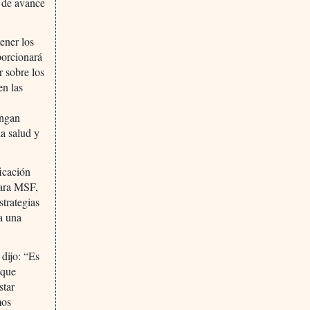
s de avance
ener los
porcionará
r sobre los
en las
engan
la salud y
ficación
para MSF,
strategias
a una
dijo: “Es
 que
star
mos