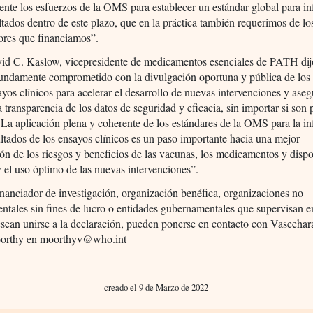
nte los esfuerzos de la OMS para establecer un estándar global para i
ltados dentro de este plazo, que en la práctica también requerimos de lo
ores que financiamos”.
vid C. Kaslow, vicepresidente de medicamentos esenciales de PATH d
fundamente comprometido con la divulgación oportuna y pública de los 
ayos clínicos para acelerar el desarrollo de nuevas intervenciones y aseg
a transparencia de los datos de seguridad y eficacia, sin importar si son 
 La aplicación plena y coherente de los estándares de la OMS para la i
ultados de los ensayos clínicos es un paso importante hacia una mejor
n de los riesgos y beneficios de las vacunas, los medicamentos y dispo
 el uso óptimo de las nuevas intervenciones”.
inanciador de investigación, organización benéfica, organizaciones no
tales sin fines de lucro o entidades gubernamentales que supervisan 
esean unirse a la declaración, pueden ponerse en contacto con Vaseehar
orthy en moorthyv@who.int
creado el 9 de Marzo de 2022