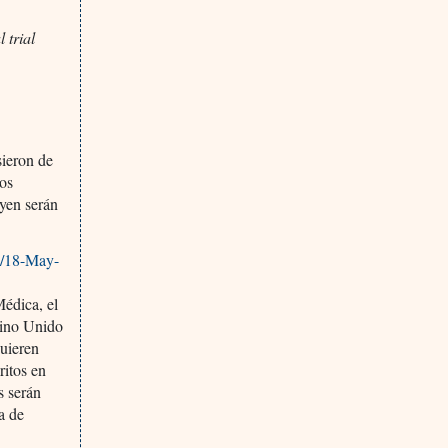
 trial
sieron de
los
oyen serán
05/18-May-
Médica, el
eino Unido
quieren
ritos en
s serán
a de