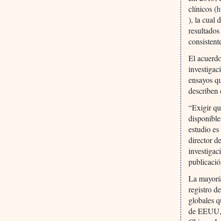
clínicos (
h
), la cual
resultados
consistent
El acuerdo
investigac
ensayos qu
describen 
“Exigir qu
disponible
estudio es
director d
investigac
publicació
La mayoría
registro d
globales q
de EEUU, e