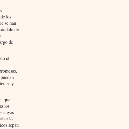
es
 de los
que se han
scándalo de
n
largo de
ndo el
 promesas,
s puedan
ientes y
e, que
ra los
os cuyos
saber lo
dicos sepan