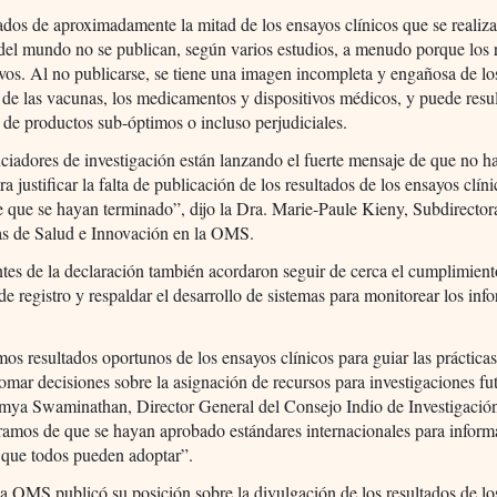
ados de aproximadamente la mitad de los ensayos clínicos que se realiz
del mundo no se publican, según varios estudios, a menudo porque los 
vos. Al no publicarse, se tiene una imagen incompleta y engañosa de lo
 de las vacunas, los medicamentos y dispositivos médicos, y puede resul
n de productos sub-óptimos o incluso perjudiciales.
ciadores de investigación están lanzando el fuerte mensaje de que no 
ra justificar la falta de publicación de los resultados de los ensayos clí
 que se hayan terminado”, dijo la Dra. Marie-Paule Kieny, Subdirector
as de Salud e Innovación en la OMS.
tes de la declaración también acordaron seguir de cerca el cumplimient
 de registro y respaldar el desarrollo de sistemas para monitorear los inf
.
os resultados oportunos de los ensayos clínicos para guiar las prácticas 
omar decisiones sobre la asignación de recursos para investigaciones fut
umya Swaminathan, Director General del Consejo Indio de Investigació
amos de que se hayan aprobado estándares internacionales para inform
 que todos pueden adoptar”.
a OMS publicó su posición sobre la divulgación de los resultados de lo