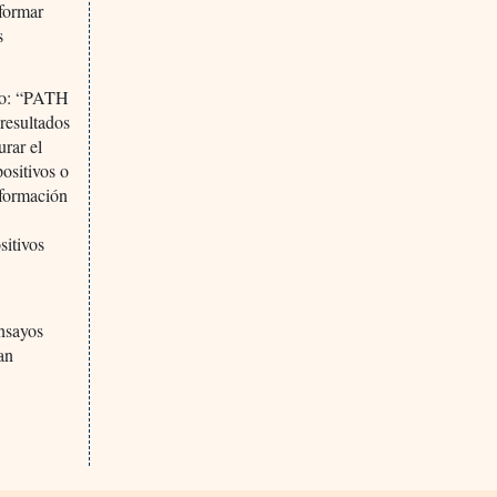
nformar
s
ijo: “PATH
resultados
urar el
positivos o
nformación
sitivos
ensayos
an