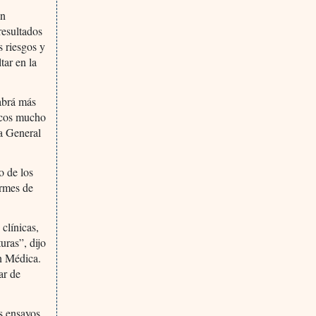
an
resultados
s riesgos y
tar en la
habrá más
nicos mucho
a General
o de los
ormes de
clínicas,
uras”, dijo
n Médica.
ar de
s ensayos