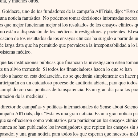
dia, y muchos otros.
 Goldacre, uno de los fundadores de la campaña AllTrials, dijo: “Esto 
una noticia fantástica. No podemos tomar decisiones informadas acerca
os que mejor funcionan mejor si los resultados de los ensayos clínicos 
no están a disposición de los médicos, investigadores y pacientes. El e
icación de los resultados de los ensayos clínicos ha surgido a partir de u
e larga data que ha permitido que prevalezca la irresponsabilidad a lo 
osistema médico.
que las instituciones públicas que financian la investigación estén toma
es un alivio tremendo. Si todos los financiadores hacen lo que se han
ido a hacer en esta declaración, no se quedarán simplemente en hacer
rticiparán en un cuidadoso proceso de auditoría abierta, para que todo
 cumplido con sus políticas de transparencia. Es un gran día para los pac
putación de la medicina”.
 director de campañas y políticas internacionales de Sense about Scienc
campaña AllTrials, dijo: “Esta es una gran noticia. Es una gran noticia pa
que se ofrecieron como voluntarios para participar en los ensayos clínic
 nunca se han publicado; los investigadores que repiten los ensayos sin 
pasado; y una gran noticia para todos los que esperan que nuestros mé