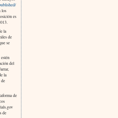
-published/
n los
osición es
2013.
e la
miles de
que se
 estén
ación del
arrar,
de la
s de
ataforma de
cos
ials.gov
s de