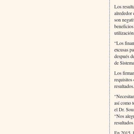
Los result
alrededor 
son negati
beneficios
utilizació
“Los finan
excusas pa
después de
de Sistem
Los firman
requisitos
resultados
“Necesitam
así como t
el Dr. So
“Nos alegr
resultados
En 2015, l