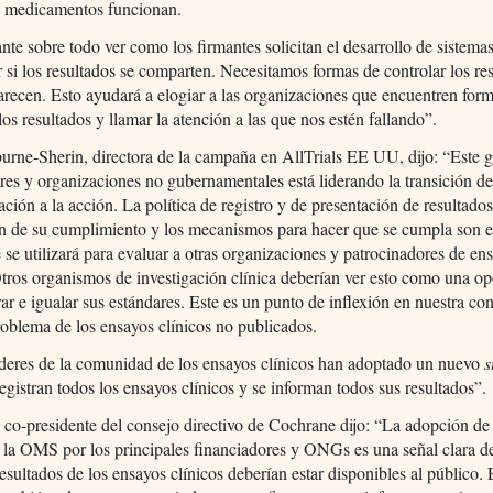
os medicamentos funcionan.
nte sobre todo ver como los firmantes solicitan el desarrollo de sistema
 si los resultados se comparten. Necesitamos formas de controlar los re
recen. Esto ayudará a elogiar a las organizaciones que encuentren for
los resultados y llamar la atención a las que nos estén fallando”.
urne-Sherin, directora de la campaña en AllTrials EE UU, dijo: “Este 
res y organizaciones no gubernamentales está liderando la transición de
ación a la acción. La política de registro y de presentación de resultados
n de su cumplimiento y los mecanismos para hacer que se cumpla son e
 se utilizará para evaluar a otras organizaciones y patrocinadores de en
Otros organismos de investigación clínica deberían ver esto como una o
ar e igualar sus estándares. Este es un punto de inflexión en nuestra co
roblema de los ensayos clínicos no publicados.
íderes de la comunidad de los ensayos clínicos han adoptado un nuevo
s
egistran todos los ensayos clínicos y se informan todos sus resultados”.
 co-presidente del consejo directivo de Cochrane dijo: “La adopción de 
 la OMS por los principales financiadores y ONGs es una señal clara d
resultados de los ensayos clínicos deberían estar disponibles al público