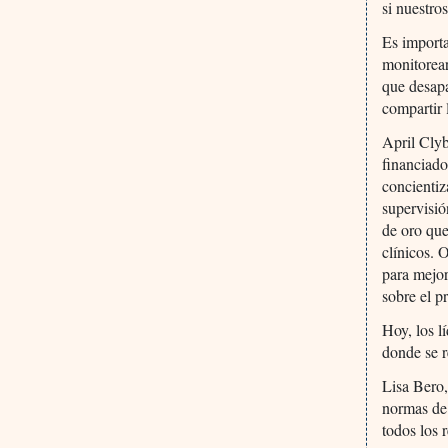
si nuestr
Es importa
monitorear
que desapa
compartir 
April Clyb
financiado
concientiz
supervisió
de oro que
clínicos. 
para mejor
sobre el p
Hoy, los l
donde se r
Lisa Bero,
normas de
todos los 