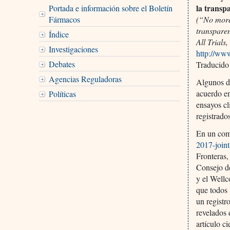
la transpa
Portada e información sobre el Boletín
Fármacos
(“No more 
transpare
Índice
All Trials,
Investigaciones
http://www
Debates
Traducido
Agencias Reguladoras
Algunos d
acuerdo en
Políticas
ensayos cl
registrado
En un com
2017-joint
Fronteras,
Consejo d
y el Wellc
que todos 
un registr
revelados 
artículo ci