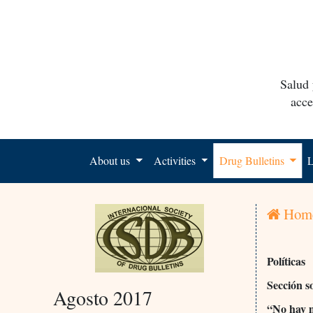
Salud 
acce
About us
Activities
Drug Bulletins
L
Hom
Políticas
Sección s
Agosto 2017
“No hay m