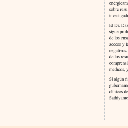
enérgicame
sobre resu
investigad
El Dr. Da
sigue pro
de los ens
acceso y l
negativos.
de los res
comprensió
médicos, y
Si algún f
gubernamen
clínicos d
Sathiyamo