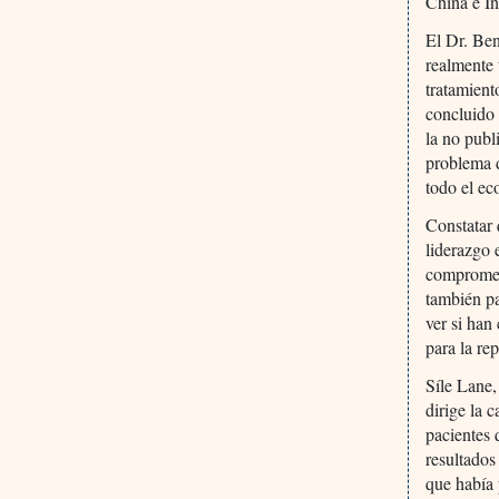
China e In
El Dr. Ben
realmente 
tratamient
concluido 
la no publ
problema d
todo el ec
Constatar 
liderazgo 
compromet
también pa
ver si han
para la re
Síle Lane,
dirige la 
pacientes 
resultados
que había 