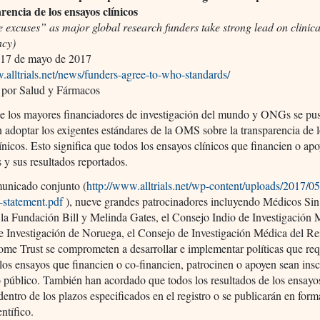
rencia de los ensayos clínicos
excuses” as major global research funders take strong lead on clinical
ncy)
17 de mayo de 2017
.alltrials.net/news/funders-agree-to-who-standards/
 por Salud y Fármacos
e los mayores financiadores de investigación del mundo y ONGs se pu
 adoptar los exigentes estándares de la OMS sobre la transparencia de 
ínicos. Esto significa que todos los ensayos clínicos que financien o ap
s y sus resultados reportados.
unicado conjunto (
http://www.alltrials.net/wp-content/uploads/2017/
-statement.pdf
), nueve grandes patrocinadores incluyendo Médicos Sin
 la Fundación Bill y Melinda Gates, el Consejo Indio de Investigación 
e Investigación de Noruega, el Consejo de Investigación Médica del R
ome Trust se comprometen a desarrollar e implementar políticas que re
los ensayos que financien o co-financien, patrocinen o apoyen sean insc
o público. También han acordado que todos los resultados de los ensayo
dentro de los plazos especificados en el registro o se publicarán en form
entífico.