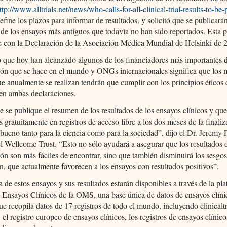
ttp://www.alltrials.net/news/who-calls-for-all-clinical-trial-results-to-be
 define los plazos para informar de resultados, y solicitó que se publicara
 de los ensayos más antiguos que todavía no han sido reportados. Esta p
e con la Declaración de la Asociación Médica Mundial de Helsinki de 
 que hoy han alcanzado algunos de los financiadores más importantes d
ión que se hace en el mundo y ONGs internacionales significa que los 
e anualmente se realizan tendrán que cumplir con los principios éticos 
en ambas declaraciones.
e se publique el resumen de los resultados de los ensayos clínicos y que
s gratuitamente en registros de acceso libre a los dos meses de la finaliz
 bueno tanto para la ciencia como para la sociedad”, dijo el Dr. Jeremy F
el Wellcome Trust. “Esto no sólo ayudará a asegurar que los resultados 
ión son más fáciles de encontrar, sino que también disminuirá los sesgo
n, que actualmente favorecen a los ensayos con resultados positivos”.
 de estos ensayos y sus resultados estarán disponibles a través de la pl
e Ensayos Clínicos de la OMS, una base única de datos de ensayos clíni
ue recopila datos de 17 registros de todo el mundo, incluyendo clinicaltr
l registro europeo de ensayos clínicos, los registros de ensayos clínico