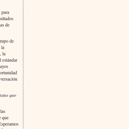
s para
sultados
mas de
grupo de
 la
, la
l estándar
sayos
portunidad
nversación
tatus quo
las
e que
. Esperamos