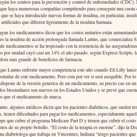
según los centros para la prevención y control de enfermedades (CDC).
 que haya numerosas compañías compitiendo para conseguir una cuota 
que se haya introducido nuevas formas de insulina, en particular, insul
 artificiales que difieren ligeramente de la insulina humana.
agan los medicamentos dicen que los costos unitarios están aumentando
es la insulina de acción prolongada llamada Lantus, que comercializa S
 de medicamentos se ha tropezado con la resistencia de las aseguradoras
to por unidad cayó casi un 14% el año pasado, según Express Scripts, l
dora más grande de beneficios de farmacia.
que Lantus enfrente mayor competencia este año cuando Eli Lilly lanc
osimilar de este medicamento. Pero esta por ver si será asequible. Por lo
 dispone de la versión genérica de un medicamento, su precio cae en u
los biosimilares son nuevos en los Estados Unidos y se prevé que cues
 que el medicamento de marca.
anto, algunos médicos dicen que los pacientes diabéticos, que suelen te
, tienen dificultades para pagar los medicamentos, especialmente aquel
tope que cubre el programa Medicare Part D y tienen que cubrir el costo
os de su propio bolsillo. “El costo de la terapia es enorme”, dijo la Dr
na diabetologa que trabaja en Vincennes, Indiana “tengo pacientes que