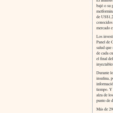
bajó o su 
metformina
de US$1,24
conocidos
mercado e
Los invest
Panel de G
salud que
de cada cu
el final d
inyectable
Durante lo
insulina, 
informació
tiempo. Y 
alza de lo
punto de d
Más de 29 