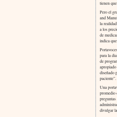
tienen que
Pero el gr
and Manufa
la realida
a los prec
de medica
indica que
Portavoces
para la di
de program
apropiado
diseñado p
paciente”.
Una porta
promedio 
preguntas 
administra
divulgar l