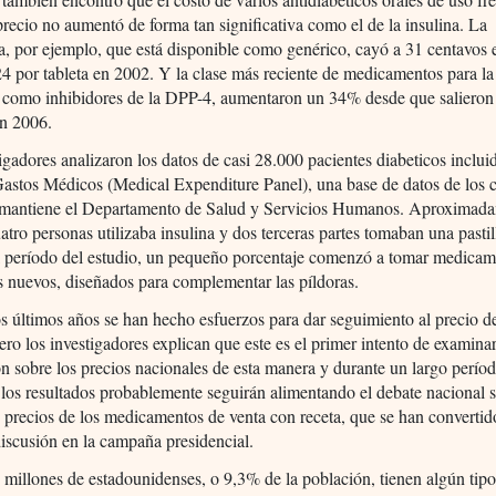
precio no aumentó de forma tan significativa como el de la insulina. La
, por ejemplo, que está disponible como genérico, cayó a 31 centavos
 por tableta en 2002. Y la clase más reciente de medicamentos para la 
 como inhibidores de la DPP-4, aumentaron un 34% desde que salieron
n 2006.
igadores analizaron los datos de casi 28.000 pacientes diabeticos inclui
astos Médicos (Medical Expenditure Panel), una base de datos de los 
 mantiene el Departamento de Salud y Servicios Humanos. Aproximad
atro personas utilizaba insulina y dos terceras partes tomaban una pastil
el período del estudio, un pequeño porcentaje comenzó a tomar medica
s nuevos, diseñados para complementar las píldoras.
s últimos años se han hecho esfuerzos para dar seguimiento al precio de
pero los investigadores explican que este es el primer intento de examinar
n sobre los precios nacionales de esta manera y durante un largo perío
los resultados probablemente seguirán alimentando el debate nacional s
s precios de los medicamentos de venta con receta, que se han converti
iscusión en la campaña presidencial.
millones de estadounidenses, o 9,3% de la población, tienen algún tip