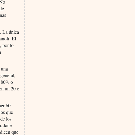
 No
de
inas
. La única
anofi. El
, por lo
a
e una
 general,
n 80% o
ten un 20 o
ner 60
los que
 de los
a. Jane
 dicen que