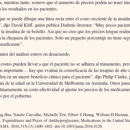
a, mientras tanto, sostuvo que el aumento de precios podría no tener ni
 los resultados en los pacientes.
ue se puede dibujar una línea recta entre el costo creciente de la insulin
”, dijo David Kliff, quién publica Diabetic Investor. “Muy pocos pacie
e la insulina de su bolsillo. Así que no creo que los precios tengan real
 la chequera de los pacientes. Sólo un pequeño porcentaje no tiene seg
insuficiente”.
autor del análisis estuvo en desacuerdo.
 costos pueden llevar a que el paciente no se adhiera al tratamiento, per
s importante… hay que evaluar la costoeficacia de las terapias de alto 
en en un mayor beneficio clínico para el paciente”, dijo Philip Clarke, 
a de la salud en la Universidad de Melbourne en Australia. Otros paíse
tinariamente su costo-efectividad al ajustar los precios de los medicame
s por el gobierno.
g Hua, Natalie Carvalho, Michelle Tew, Elbert S.Huang, William H.Herman, 
. Expenditures and Prices of Antihyperglycemic Medications in the United Sta
JAMA.
2016;315(13):1400-1402. doi:10.1001/jama.2016.0126.