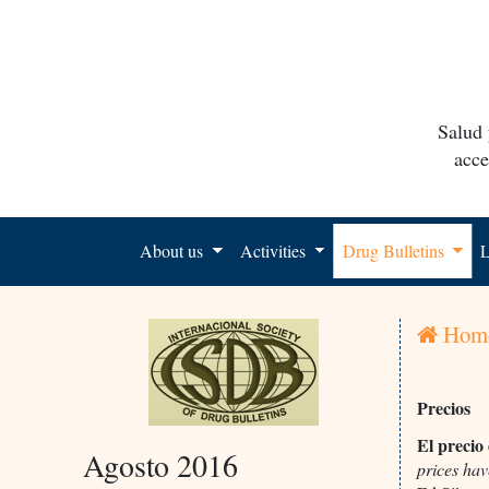
Salud 
acce
About us
Activities
Drug Bulletins
L
Hom
Precios
El precio
Agosto 2016
prices hav