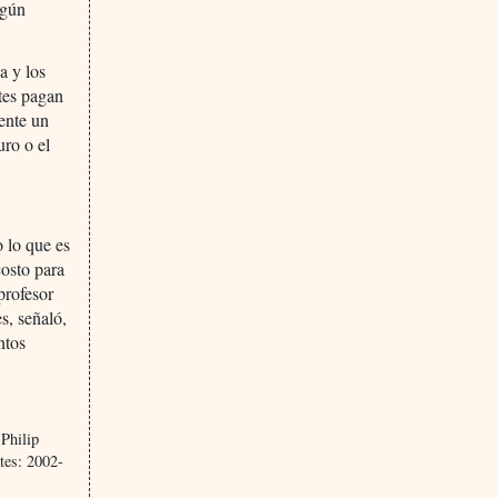
ngún
a y los
ntes pagan
mente un
uro o el
o lo que es
costo para
profesor
s, señaló,
ntos
Philip
tes: 2002-