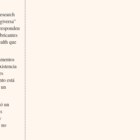
Research
rgiversa”
rresponden
abricantes
alth que
camentos
xistencia
es
nto está
e un
tó un
as
y
r no