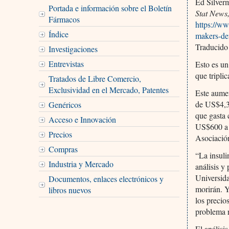
Ed Silver
Portada e información sobre el Boletín
Stat News
Fármacos
https://w
Índice
makers-de
Traducido
Investigaciones
Entrevistas
Esto es un
que tripli
Tratados de Libre Comercio,
Exclusividad en el Mercado, Patentes
Este aumen
de US$4,3
Genéricos
que gasta 
Acceso e Innovación
US$600 a U
Precios
Asociació
Compras
“La insuli
Industria y Mercado
análisis y
Universida
Documentos, enlaces electrónicos y
morirán. Y
libros nuevos
los precio
problema r
El análisi