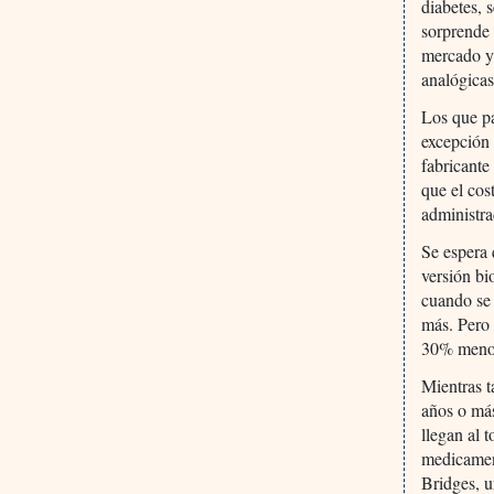
diabetes, 
sorprende
mercado y 
analógicas
Los que p
excepción 
fabricante
que el cos
administra
Se espera 
versión bi
cuando se
más. Pero 
30% menos
Mientras t
años o más
llegan al 
medicament
Bridges, u