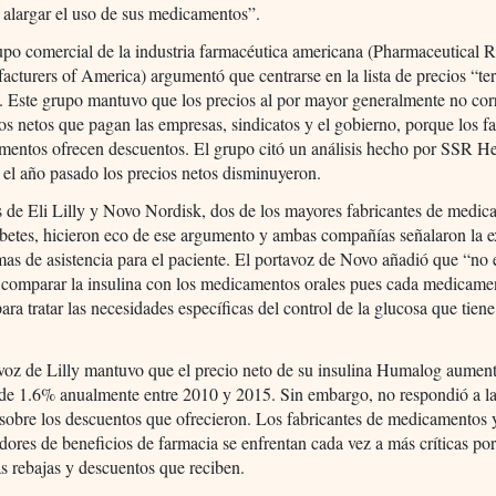
 alargar el uso de sus medicamentos”.
upo comercial de la industria farmacéutica americana (Pharmaceutical 
cturers of America) argumentó que centrarse en la lista de precios “te
d. Este grupo mantuvo que los precios al por mayor generalmente no co
ios netos que pagan las empresas, sindicatos y el gobierno, porque los f
mentos ofrecen descuentos. El grupo citó un análisis hecho por SSR He
 el año pasado los precios netos disminuyeron.
 de Eli Lilly y Novo Nordisk, dos de los mayores fabricantes de medi
abetes, hicieron eco de ese argumento y ambas compañías señalaron la e
as de asistencia para el paciente. El portavoz de Novo añadió que “no 
 comparar la insulina con los medicamentos orales pues cada medicame
ara tratar las necesidades específicas del control de la glucosa que tien
voz de Lilly mantuvo que el precio neto de su insulina Humalog aumen
de 1.6% anualmente entre 2010 y 2015. Sin embargo, no respondió a l
sobre los descuentos que ofrecieron. Los fabricantes de medicamentos 
dores de beneficios de farmacia se enfrentan cada vez a más críticas po
as rebajas y descuentos que reciben.