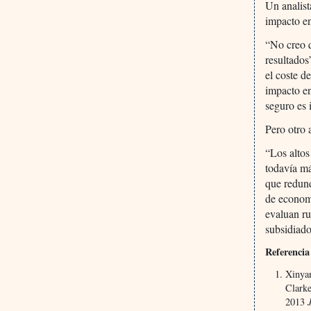
Un analist
impacto en
“No creo q
resultados
el coste d
impacto en
seguro es 
Pero otro 
“Los altos
todavía má
que redund
de economí
evaluan ru
subsidiado
Referencia
Xinyan
Clarke
2013