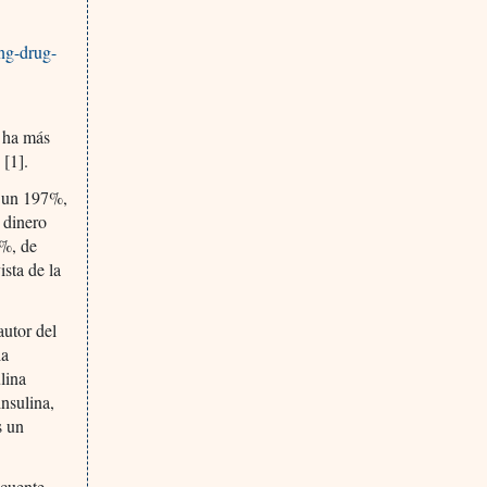
ng-drug-
e ha más
 [1].
o un 197%,
 dinero
6%, de
sta de la
autor del
la
lina
insulina,
s un
ecuente