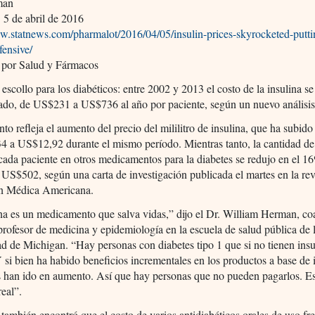
man
,
5 de abril de 2016
ww.statnews.com/pharmalot/2016/04/05/insulin-prices-skyrocketed-putti
fensive/
 por Salud y Fármacos
 escollo para los diabéticos: entre 2002 y 2013 el costo de la insulina s
cado, de US$231 a US$736 al año por paciente, según un nuevo análisis
to refleja el aumento del precio del mililitro de insulina, que ha subid
4 a US$12,92 durante el mismo período. Mientras tanto, la cantidad de
cada paciente en otros medicamentos para la diabetes se redujo en el 1
S$502, según una carta de investigación publicada el martes en la revi
n Médica Americana.
na es un medicamento que salva vidas,” dijo el Dr. William Herman, co
 profesor de medicina y epidemiología en la escuela de salud pública de 
d de Michigan. “Hay personas con diabetes tipo 1 que si no tienen insu
 si bien ha habido beneficios incrementales en los productos a base de 
s han ido en aumento. Así que hay personas que no pueden pagarlos. E
eal”.
s también encontró que el costo de varios antidiabéticos orales de uso fr