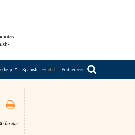
romotes
nish-
o help
Spanish
English
Portuguese
va
(Insulin