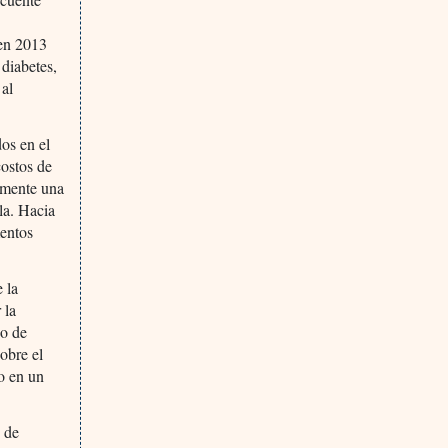
 en 2013
diabetes,
 al
dos en el
costos de
amente una
la. Hacia
mentos
 la
 la
do de
obre el
do en un
o de