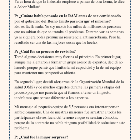
Ya es hora de que la industria empiece a pensar de otra forma, le dice
a Asher Mullard.
P: ¿Cuánto había pensado en la RAM antes de ser comisionado
por el gobierno del Reino Unido para dirigir el informe?
Eso es fácil: nada. Yo soy uno de los miles de millones de personas
que no sabían de que se trataba el problema. Durante varias semanas
yo ni siquiera podía pronunciar resistencia antimicrobiana. Pero ha
resultado ser una de las mejores cosas que he hecho.
P: ¿Cuál fue su proceso de revisión?
Tomé algunas decisiones muy fuertes al principio. En primer lugar,
aunque me alentaron a formar un grupo asesor de expertos, decidí no
hacerlo porque pensé que limitaría mi capacidad y la de mi equipo
para mantener una perspectiva abierta.
En segundo lugar, decidí alerjarme de la Organización Mundial de la
salud (OMS) y de muchos expertos durante las primeras etapas del
proceso porque me parecía que si íbamos a tener un impacto,
tendríamos que pensar diferente a los expertos.
Mi mensaje al pequeño equipo de 5,5 personas era intentar pensar
ambiciosamente. Una de nuestras misiones fue arrastrar a todos los
participantes claves fuera del terreno en que se sentían cómodos,
porque de lo contrario no había ninguna posibilidad de solucionar este
problema.
P: ¿Cuál fue la mayor sorpresa?