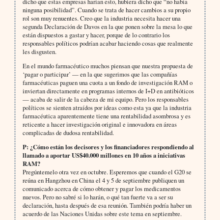
dicho que estas empresas harían esto, hubiera dicho que “no había
ninguna posibilidad”. Cuando se trata de hacer cambios a su propio
rol son muy renuentes. Creo que la industria necesita hacer una
segunda Declaración de Davos en la que ponen sobre la mesa lo que
están dispuestos a gastar y hacer, porque de lo contrario los
responsables políticos podrían acabar haciendo cosas que realmente
les disgusten.
En el mundo farmacéutico muchos piensan que nuestra propuesta de
‘pagar o participar’ — en la que sugerimos que las compañías
farmacéuticas paguen una cuota a un fondo de investigación RAM o
inviertan directamente en programas internos de I+D en antibióticos
— acaba de salir de la cabeza de mi equipo. Pero los responsables
políticos se sienten atraídos por ideas como esta ya que la industria
farmacéutica aparentemente tiene una rentabilidad asombrosa y es
reticente a hacer investigación original e innovadora en áreas
complicadas de dudosa rentabilidad.
P: ¿Cómo están los decisores y los financiadores respondiendo al
llamado a aportar US$40.000 millones en 10 años a iniciativas
RAM?
Pregúntemelo otra vez en octubre. Esperemos que cuando el G20 se
reúna en Hangzhou en China el 4 y 5 de septiembre publiquen un
comunicado acerca de cómo obtener y pagar los medicamentos
nuevos. Pero no sabré si lo harán, o qué tan fuerte va a ser su
declaración, hasta después de esa reunión. También podría haber un
acuerdo de las Naciones Unidas sobre este tema en septiembre.