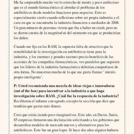
Me ha sorprendido mucho ver lo estrecho de mente y poco ambicioso
que es el mundo farmacéutico al abordar el problema de los
antibióticos desde modelos finacieros para negocios. Esto es
especialmente cierto cuando reflexiono sobre mi propia industria y el
caos en que se encontraba la industria financiera a mediados de 2008.
Un gran número de personas vieron que iba a haber un crash, pero no
se dieron cuenta de la magnitud ni del momento en que se producirían
los daños.
Cuando me fijo en las RAM, la supuesta falta de atractivo que la
rentabilidad de la investigación en antibióticos tiene para la
industria, y los enormes y grandes razones precio-beneficio de las
acciones de las compañías farmacéuticas, veo paralelos que sugieren
que los líderes de la industria farmacéutica deberían comportarse de
otra forma. No muestran mucho de lo que me gusta llamar ‘ interés
propio inteligente’.
P: Usted recomienda una mezcla de ideas viejas e innovadoras
(out of the box) para incentivar a la industria a que haga
investigación sobre RAM. ¿Cuál fue la respuesta de la industria?
Recibieron el informe con agrado, excepto la sección que dice que
tendrían que gastar más dinero.
Creo que están siendo poco imaginativos. Este año, en Davos, Suiza,
85 empresas firmaron una declaración solicitando a los gobiernos que
desarrollen modelos de mercado nuevos y alternativos para los
antibióticos. Este fue un gran logro. Si hace dos años alguien hubiera