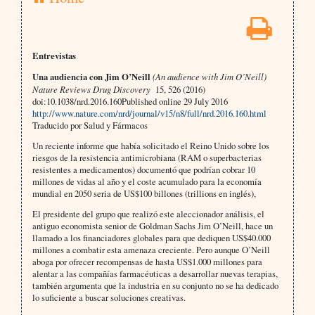
Entrevistas
Una audiencia con Jim O’Neill
(An audience with Jim O’Neill)
Nature Reviews Drug Discovery
15, 526 (2016)
doi:10.1038/nrd.2016.160Published online 29 July 2016
http://www.nature.com/nrd/journal/v15/n8/full/nrd.2016.160.html
Traducido por Salud y Fármacos
Un reciente informe que había solicitado el Reino Unido sobre los
riesgos de la resistencia antimicrobiana (RAM o superbacterias
resistentes a medicamentos) documentó que podrían cobrar 10
millones de vidas al año y el coste acumulado para la economía
mundial en 2050 seria de US$100 billones (trillions en inglés),
El presidente del grupo que realizó este aleccionador análisis, el
antiguo economista senior de Goldman Sachs Jim O’Neill, hace un
llamado a los financiadores globales para que dediquen US$40.000
millones a combatir esta amenaza creciente. Pero aunque O’Neill
aboga por ofrecer recompensas de hasta US$1.000 millones para
alentar a las compañías farmacéuticas a desarrollar nuevas terapias,
también argumenta que la industria en su conjunto no se ha dedicado
lo suficiente a buscar soluciones creativas.