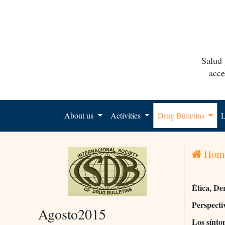
Salud 
acce
About us
Activities
Drug Bulletins
L
Hom
Ética, De
Perspecti
Agosto2015
Los sínto