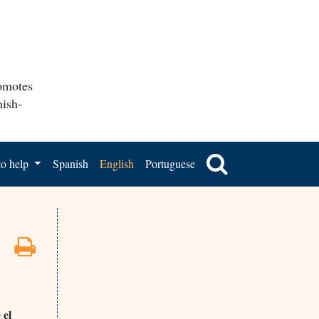
romotes
nish-
o help
Spanish
English
Portuguese
 el