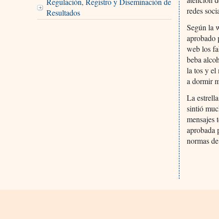
Regulación, Registro y Diseminación de
redes soci
Resultados
Según la w
aprobado 
web los fa
beba alcoh
la tos y e
a dormir m
La estrell
sintió muc
mensajes t
aprobada p
normas de