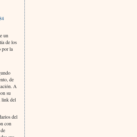
84
de un
ía de los
 por la
egundo
nto, de
slación. A
con su
 link del
arios del
ón con
 de
odas sus