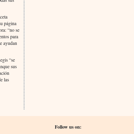
ceta
su página
ora: “no se
entos para
ue ayudan
legis “se
unque sus
mación
e las
Follow us on: