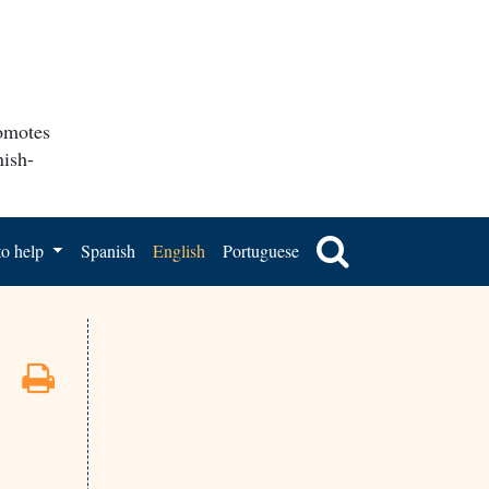
romotes
nish-
o help
Spanish
English
Portuguese