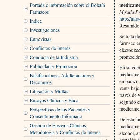
medicame
Portada e información sobre el Boletín
Fármacos
Mirada Pr
http://mi
Índice
Resumido 
Investigaciones
Se trata d
Entrevistas
fármaco en
Conflictos de Interés
efectos se
promoción 
Conducta de la Industria
Publicidad y Promoción
En su cuen
medicament
Falsificaciones, Adulteraciones y
embarazo,
Decomisos
venta bajo
Litigación y Multas
través de 
Ensayos Clínicos y Ética
segundo em
medicame
Perspectivas de los Pacientes y
Consentimiento Informado
De esta fo
Gestión de Ensayos Clínicos,
medicamen
Metodología y Conflictos de Interés
alcohol, a
atención d