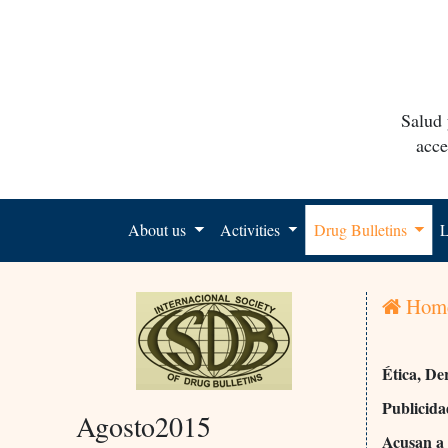
Salud 
acce
About us
Activities
Drug Bulletins
L
Hom
Ética, De
Publicid
Agosto2015
Acusan a 