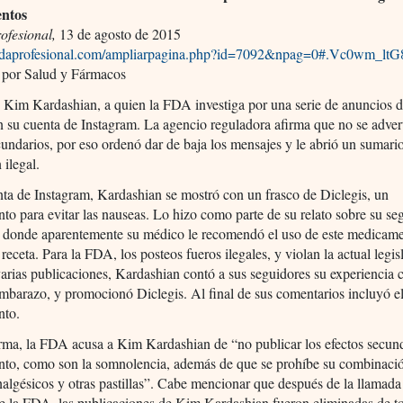
ntos
ofesional,
13 de agosto de 2015
radaprofesional.com/ampliarpagina.php?id=7092&npag=0#.Vc0wm_ltG
por Salud y Fármacos
e Kim Kardashian, a quien la FDA investiga por una serie de anuncios 
 su cuenta de Instagram. La agencio reguladora afirma que no se advert
cundarios, por eso ordenó dar de baja los mensajes y le abrió un sumario
ilegal.
ta de Instagram, Kardashian se mostró con un frasco de Diclegis, un
o para evitar las nauseas. Lo hizo como parte de su relato sobre su s
 donde aparentemente su médico le recomendó el uso de este medicame
 receta. Para la FDA, los posteos fueros ilegales, y violan la actual legi
varias publicaciones, Kardashian contó a sus seguidores su experiencia 
barazo, y promocionó Diclegis. Al final de sus comentarios incluyó el
nto.
rma, la FDA acusa a Kim Kardashian de “no publicar los efectos secund
to, como son la somnolencia, además de que se prohíbe su combinaci
nalgésicos y otras pastillas”. Cabe mencionar que después de la llamada
e la FDA, las publicaciones de Kim Kardashian fueron eliminadas de t