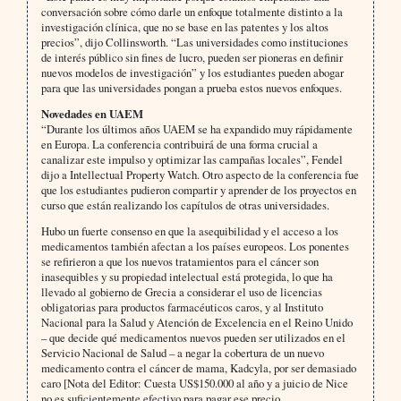
conversación sobre cómo darle un enfoque totalmente distinto a la
investigación clínica, que no se base en las patentes y los altos
precios”, dijo Collinsworth. “Las universidades como instituciones
de interés público sin fines de lucro, pueden ser pioneras en definir
nuevos modelos de investigación” y los estudiantes pueden abogar
para que las universidades pongan a prueba estos nuevos enfoques.
Novedades en UAEM
“Durante los últimos años UAEM se ha expandido muy rápidamente
en Europa. La conferencia contribuirá de una forma crucial a
canalizar este impulso y optimizar las campañas locales”, Fendel
dijo a Intellectual Property Watch. Otro aspecto de la conferencia fue
que los estudiantes pudieron compartir y aprender de los proyectos en
curso que están realizando los capítulos de otras universidades.
Hubo un fuerte consenso en que la asequibilidad y el acceso a los
medicamentos también afectan a los países europeos. Los ponentes
se refirieron a que los nuevos tratamientos para el cáncer son
inasequibles y su propiedad intelectual está protegida, lo que ha
llevado al gobierno de Grecia a considerar el uso de licencias
obligatorias para productos farmacéuticos caros, y al Instituto
Nacional para la Salud y Atención de Excelencia en el Reino Unido
– que decide qué medicamentos nuevos pueden ser utilizados en el
Servicio Nacional de Salud – a negar la cobertura de un nuevo
medicamento contra el cáncer de mama, Kadcyla, por ser demasiado
caro [Nota del Editor: Cuesta US$150.000 al año y a juicio de Nice
no es suficientemente efectivo para pagar ese precio