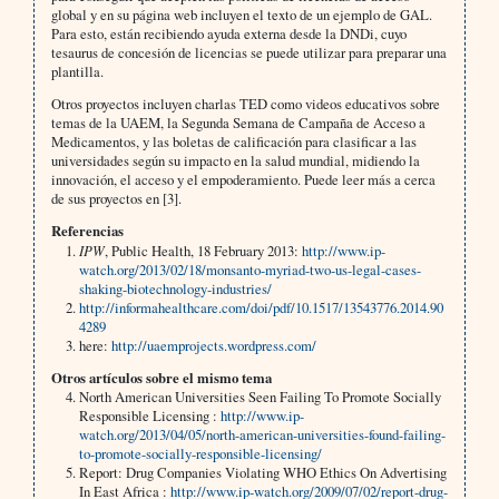
global y en su página web incluyen el texto de un ejemplo de GAL.
Para esto, están recibiendo ayuda externa desde la DNDi, cuyo
tesaurus de concesión de licencias se puede utilizar para preparar una
plantilla.
Otros proyectos incluyen charlas TED como videos educativos sobre
temas de la UAEM, la Segunda Semana de Campaña de Acceso a
Medicamentos, y las boletas de calificación para clasificar a las
universidades según su impacto en la salud mundial, midiendo la
innovación, el acceso y el empoderamiento. Puede leer más a cerca
de sus proyectos en [3].
Referencias
IPW
, Public Health, 18 February 2013:
http://www.ip-
watch.org/2013/02/18/monsanto-myriad-two-us-legal-cases-
shaking-biotechnology-industries/
http://informahealthcare.com/doi/pdf/10.1517/13543776.2014.90
4289
here:
http://uaemprojects.wordpress.com/
Otros artículos sobre el mismo tema
North American Universities Seen Failing To Promote Socially
Responsible Licensing :
http://www.ip-
watch.org/2013/04/05/north-american-universities-found-failing-
to-promote-socially-responsible-licensing/
Report: Drug Companies Violating WHO Ethics On Advertising
In East Africa :
http://www.ip-watch.org/2009/07/02/report-drug-