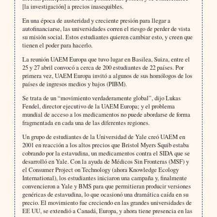
[la investigación] a precios inasequibles.
En una época de austeridad y creciente presión para llegar a
autofinanciarse, las universidades corren el riesgo de perder de vista
su misión social. Estos estudiantes quieren cambiar esto, y creen que
tienen el poder para hacerlo.
La reunión UAEM Europa que tuvo lugar en Basilea, Suiza, entre el
25 y 27 abril convocó a cerca de 200 estudiantes de 22 países. Por
primera vez, UAEM Europa invitó a algunos de sus homólogos de los
países de ingresos medios y bajos (PIBM).
Se trata de un “movimiento verdaderamente global”, dijo Lukas
Fendel, director ejecutivo de la UAEM Europa; y el problema
mundial de acceso a los medicamentos no puede abordarse de forma
fragmentada en cada una de las diferentes regiones.
Un grupo de estudiantes de la Universidad de Yale creó UAEM en
2001 en reacción a los altos precios que Bristol Myers Squib estaba
cobrando por la estavudina, un medicamentos contra el SIDA que se
desarrolló en Yale. Con la ayuda de Médicos Sin Fronteras (MSF) y
el Consumer Project on Technology (ahora Knowledge Ecology
International), los estudiantes iniciaron una campaña y, finalmente
convencieron a Yale y BMS para que permitieran producir versiones
genéricas de estavudina, lo que ocasionó una dramática caída en su
precio. El movimiento fue creciendo en las grandes universidades de
EE UU, se extendió a Canadá, Europa, y ahora tiene presencia en las