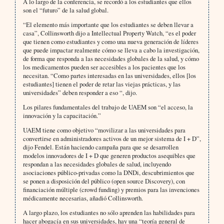
A lo largo de la conferencia, se recordó a los estudiantes que ellos
son el “futuro” de la salud global.
“El elemento más importante que los estudiantes se deben llevar a
casa”, Collinsworth dijo a Intellectual Property Watch, “es el poder
que tienen como estudiantes y como una nueva generación de líderes
que puede impactar realmente cómo se lleva a cabo la investigación,
de forma que responda a las necesidades globales de la salud, y cómo
los medicamentos pueden ser accesibles a los pacientes que los
necesitan. “Como partes interesadas en las universidades, ellos [los
estudiantes] tienen el poder de retar las viejas prácticas, y las
universidades” deben responder a eso “, dijo.
Los pilares fundamentales del trabajo de UAEM son “el acceso, la
innovación y la capacitación.”
UAEM tiene como objetivo “movilizar a las universidades para
convertirse en administradores activos de un mejor sistema de I + D”,
dijo Fendel. Están haciendo campaña para que se desarrollen
modelos innovadores de I + D que generen productos asequibles que
respondan a las necesidades globales de salud, incluyendo
asociaciones público-privadas como la DNDi, descubrimientos que
se ponen a disposición del público (open source Discovery), con
financiación múltiple (crowd funding) y premios para las invenciones
médicamente necesarias, añadió Collinsworth.
A largo plazo, los estudiantes no sólo aprenden las habilidades para
hacer abogacía en sus universidades, hay una “teoría general de