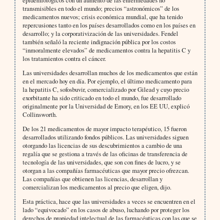
epidemiológicos con un aumento de las enfermedades no
transmisibles en todo el mundo; precios “astronómicos” de los
medicamentos nuevos; crisis económica mundial, que ha tenido
repercusiones tanto en los países desarrollados como en los países en
desarrollo; y la corporativización de las universidades. Fendel
también señaló la reciente indignación pública por los costos
“inmoralmente elevados” de medicamentos contra la hepatitis C y
los tratamientos contra el cáncer.
Las universidades desarrollan muchos de los medicamentos que están
en el mercado hoy en día. Por ejemplo, el último medicamento para
la hepatitis C, sofosbuvir, comercializado por Gilead y cuyo precio
exorbitante ha sido criticado en todo el mundo, fue desarrollado
originalmente por la Universidad de Emory, en los EE UU, explicó
Collinsworth.
De los 21 medicamentos de mayor impacto terapéutico, 15 fueron
desarrollados utilizando fondos públicos. Las universidades siguen
otorgando las licencias de sus descubrimientos a cambio de una
regalía que se gestiona a través de las oficinas de transferencia de
tecnología de las universidades, que son con fines de lucro, y se
otorgan a las compañías farmacéuticas que mayor precio ofrezcan.
Las compañías que obtienen las licencias, desarrollan y
comercializan los medicamentos al precio que eligen, dijo.
Esta práctica, hace que las universidades a veces se encuentren en el
lado “equivocado” en los casos de abuso, luchando por proteger los
derechos de propiedad intelectual de las farmacéuticas con las que se