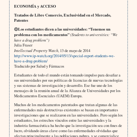
ECONOMÍA y ACCESO
Tratados de Libre Comercio, Exclusividad en el Mercado,
Patentes
۞Los estudiantes dicen a las universidades: “Tenemos un
problema con los medicamentos”
(Students to universities: “We
have a drug problem”)
Julia Fraser
Intellectual Property Watch
, 13 de mayo de 2014
http://www.ip-watch.org/2014/05/13/special-report-students-we-
have-a-drug-problem/
Traducido por Salud y Fármacos
Estudiantes de todo el mundo están tomando impulso para desafiar a
sus universidades por sus políticas de licencias de nuevas tecnologías
y sus sistemas de investigación y desarrollo. Ese fue uno de los
mensajes de la reunión anual de la Alianza de Universidades por los
Medicamentos Esenciales (UAEM) Europa.
Muchos de los medicamentos patentados que tratan algunas de las
enfermedades más destructivas existentes se basan en importantes
investigaciones que se realizaron en las universidades. Pero según los
estudiantes, los estrechos vínculos entre las universidades y la
industria farmacéutica ha hecho que la investigación sea con fines de
lucro, olvidando áreas clave como las enfermedades olvidadas que
afectan principalmente a las poblaciones pobres, y se comercialice