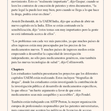
movimiento. Esto es “realmente importante”, dijo Gaspar; cuando se
leen los contratos de concesión de patentes y otros documentos, “la
parte legal la puedo leer muy bien, pero cuando se llega a lo que hace
la droga, podría estar en chino”.
Avnish Deshmukh, de la UAEM India, dijo que acaban de abrir un
nuevo capítulo en la India. Ellos se están centrando en la
sensibilización, dijo “estos temas son muy importantes pero la gente
no está informada acerca de ellos”.
“Los problemas son cada vez más parecidos, ya que muchos países de
altos ingresos están muy preocupados por los precios de los
medicamentos nuevos. Y muchos países de ingresos medios están
empezando a desarrollar la capacidad de investigación
independiente, no sólo para medicamentos genéricos, sino también
para las nuevas tecnologías de salud “, dijo Collinsworth.
Chapters
Los estudiantes también presentaron los proyectos que los diferentes
capítulos UAEM están realizando. Estos incluyen “biografías de
drogas”, donde los estudiantes están investigando la contribución de
la investigación pública al desarrollo de medicamentos específicos,
lo que ofrece “un fuerte argumento a favor de que estos
medicamentos sean más asequibles y accesibles”, dijo Fendel.
También están trabajando con ASTP Proton, la mayor organización
europea de profesionales responsables por las patentes universitarias,
para conseguir que acepten las políticas de licencias de acceso