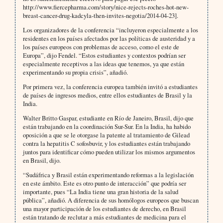
http://www.fiercepharma.com/story/nice-rejects-roches-hot-new-
breast-cancer-drug-kadcyla-then-invites-negotia/2014-04-23].
Los organizadores de la conferencia “incluyeron especialmente a los
residentes en los países afectados por las políticas de austeridad y a
los países europeos con problemas de acceso, como el este de
Europa”, dijo Fendel. “Estos estudiantes y contextos podrían ser
especialmente receptivos a las ideas que tenemos, ya que están
experimentando su propia crisis”, añadió.
Por primera vez, la conferencia europea también invitó a estudiantes
de países de ingresos medios, entre ellos estudiantes de Brasil y la
India.
Walter Britto Gaspar, estudiante en Río de Janeiro, Brasil, dijo que
están trabajando en la coordinación Sur-Sur. En la India, ha habido
oposición a que se le otorgase la patente al tratamiento de Gilead
contra la hepatitis C sofosbuvir, y los estudiantes están trabajando
juntos para identificar cómo pueden utilizar los mismos argumentos
en Brasil, dijo.
“Sudáfrica y Brasil están experimentando reformas a la legislación
en este ámbito. Este es otro punto de interacción” que podría ser
importante, pues “La India tiene una gran historia de la salud
pública”, añadió. A diferencia de sus homólogos europeos que buscan
una mayor participación de los estudiantes de derecho, en Brasil
están tratando de reclutar a más estudiantes de medicina para el