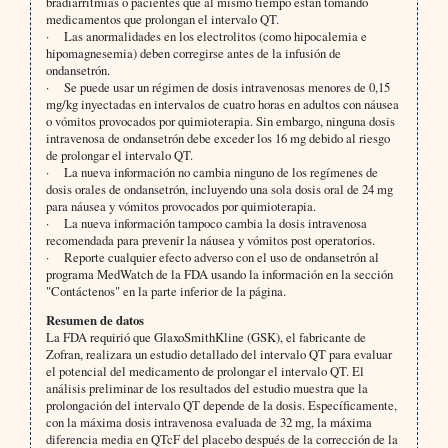
bradiarritmias o pacientes que al mismo tiempo están tomando
medicamentos que prolongan el intervalo QT.
· Las anormalidades en los electrolitos (como hipocalemia e
hipomagnesemia) deben corregirse antes de la infusión de
ondansetrón.
· Se puede usar un régimen de dosis intravenosas menores de 0,15
mg/kg inyectadas en intervalos de cuatro horas en adultos con náusea
o vómitos provocados por quimioterapia. Sin embargo, ninguna dosis
intravenosa de ondansetrón debe exceder los 16 mg debido al riesgo
de prolongar el intervalo QT.
· La nueva información no cambia ninguno de los regímenes de
dosis orales de ondansetrón, incluyendo una sola dosis oral de 24 mg
para náusea y vómitos provocados por quimioterapia.
· La nueva información tampoco cambia la dosis intravenosa
recomendada para prevenir la náusea y vómitos post operatorios.
· Reporte cualquier efecto adverso con el uso de ondansetrón al
programa MedWatch de la FDA usando la información en la sección
"Contáctenos" en la parte inferior de la página.
Resumen de datos
La FDA requirió que GlaxoSmithKline (GSK), el fabricante de
Zofran, realizara un estudio detallado del intervalo QT para evaluar
el potencial del medicamento de prolongar el intervalo QT. El
análisis preliminar de los resultados del estudio muestra que la
prolongación del intervalo QT depende de la dosis. Específicamente,
con la máxima dosis intravenosa evaluada de 32 mg, la máxima
diferencia media en QTcF del placebo después de la corrección de la