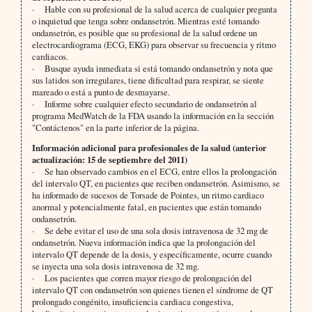
· Hable con su profesional de la salud acerca de cualquier pregunta
o inquietud que tenga sobre ondansetrón. Mientras esté tomando
ondansetrón, es posible que su profesional de la salud ordene un
electrocardiograma (ECG, EKG) para observar su frecuencia y ritmo
cardiacos.
· Busque ayuda inmediata si está tomando ondansetrón y nota que
sus latidos son irregulares, tiene dificultad para respirar, se siente
mareado o está a punto de desmayarse.
· Informe sobre cualquier efecto secundario de ondansetrón al
programa MedWatch de la FDA usando la información en la sección
"Contáctenos" en la parte inferior de la página.
Información adicional para profesionales de la salud (anterior
actualización: 15 de septiembre del 2011)
· Se han observado cambios en el ECG, entre ellos la prolongación
del intervalo QT, en pacientes que reciben ondansetrón. Asimismo, se
ha informado de sucesos de Torsade de Pointes, un ritmo cardiaco
anormal y potencialmente fatal, en pacientes que están tomando
ondansetrón.
· Se debe evitar el uso de una sola dosis intravenosa de 32 mg de
ondansetrón. Nueva información indica que la prolongación del
intervalo QT depende de la dosis, y específicamente, ocurre cuando
se inyecta una sola dosis intravenosa de 32 mg.
· Los pacientes que corren mayor riesgo de prolongación del
intervalo QT con ondansetrón son quienes tienen el síndrome de QT
prolongado congénito, insuficiencia cardiaca congestiva,