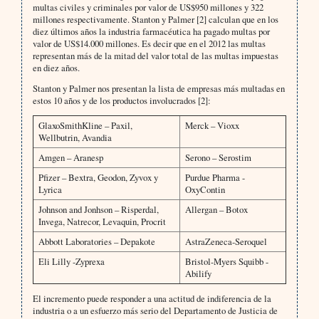
multas civiles y criminales por valor de US$950 millones y 322
millones respectivamente. Stanton y Palmer [2] calculan que en los
diez últimos años la industria farmacéutica ha pagado multas por
valor de US$14.000 millones. Es decir que en el 2012 las multas
representan más de la mitad del valor total de las multas impuestas
en diez años.
Stanton y Palmer nos presentan la lista de empresas más multadas en
estos 10 años y de los productos involucrados [2]:
GlaxoSmithKline – Paxil,
Merck – Vioxx
Wellbutrin, Avandia
Amgen – Aranesp
Serono – Serostim
Pfizer – Bextra, Geodon, Zyvox y
Purdue Pharma -
Lyrica
OxyContin
Johnson and Jonhson – Risperdal,
Allergan – Botox
Invega, Natrecor, Levaquin, Procrit
Abbott Laboratories – Depakote
AstraZeneca-Seroquel
Eli Lilly -Zyprexa
Bristol-Myers Squibb -
Abilify
El incremento puede responder a una actitud de indiferencia de la
industria o a un esfuerzo más serio del Departamento de Justicia de