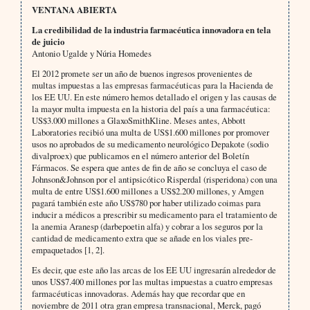
VENTANA ABIERTA
La credibilidad de la industria farmacéutica innovadora en tela
de juicio
Antonio Ugalde y Núria Homedes
El 2012 promete ser un año de buenos ingresos provenientes de
multas impuestas a las empresas farmacéuticas para la Hacienda de
los EE UU. En este número hemos detallado el origen y las causas de
la mayor multa impuesta en la historia del país a una farmacéutica:
US$3.000 millones a GlaxoSmithKline. Meses antes, Abbott
Laboratories recibió una multa de US$1.600 millones por promover
usos no aprobados de su medicamento neurológico Depakote (sodio
divalproex) que publicamos en el número anterior del Boletín
Fármacos. Se espera que antes de fin de año se concluya el caso de
Johnson&Johnson por el antipsicótico Risperdal (risperidona) con una
multa de entre US$1.600 millones a US$2.200 millones, y Amgen
pagará también este año US$780 por haber utilizado coimas para
inducir a médicos a prescribir su medicamento para el tratamiento de
la anemia Aranesp (darbepoetin alfa) y cobrar a los seguros por la
cantidad de medicamento extra que se añade en los viales pre-
empaquetados [1, 2].
Es decir, que este año las arcas de los EE UU ingresarán alrededor de
unos US$7.400 millones por las multas impuestas a cuatro empresas
farmacéuticas innovadoras. Además hay que recordar que en
noviembre de 2011 otra gran empresa transnacional, Merck, pagó