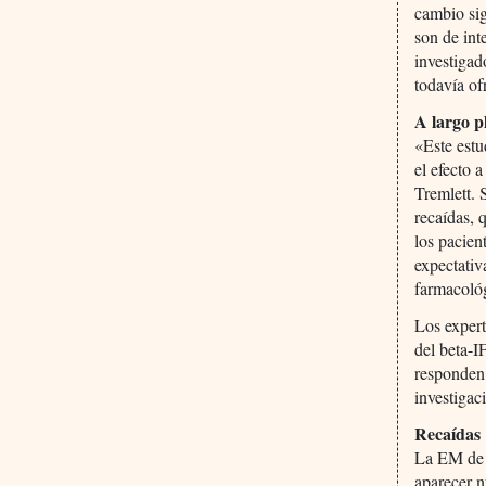
cambio sig
son de int
investigad
todavía of
A largo p
«Este estu
el efecto 
Tremlett. 
recaídas, 
los pacien
expectativ
farmacoló
Los expert
del beta-I
responden 
investigac
Recaídas
La EM de r
aparecer n