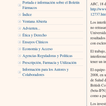
Portada e información sobre el Boletín
ABC
, 18 
Fármacos
http://www
12737.htm
Índice
Ventana Abierta
Los interf
no retrasa
Advierten...
Universid
Ética y Derecho
resultados
Ensayos Clínicos
con escler
Economía y Acceso
El trabajo
Agencias Reguladoras y Políticas
interferon
tener un i
Prescripción, Farmacia y Utilización
Información para los Autores y
El equipo 
Colaboradores
2008, en u
de Salud d
British Co
(beta-IFN)
como a pa
Los inves