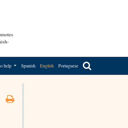
romotes
nish-
o help
Spanish
English
Portuguese