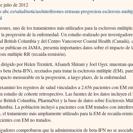
de julio de 2012
.abc.es/salud/noticias/interferones-retrasan-progresion-esclerosis-multip
l
erones, uno de los tratamientos más utilizados para la esclerosis múltipl
r la progresión de la enfermedad. Un estudio realizado por investigadore
ad British Columbia y del Centro Vancouver Coastal Health (Canadá), 
 se publican en JAMA, presenta importantes datos sobre el impacto de l
osis múltiple RR (recaída-remisión).
, dirigido por Helen Tremlett, Afsaneh Shirani y Joel Oger, muestran qu
es beta (beta-IFN), recetados para tratar la esclerosis múltiple (EM), pa
mpacto mensurable en la progresión, a largo plazo, de la enfermedad.
examinó los registros de salud vinculados a 2.656 pacientes con EM en
n estudio de cohorte retrospectivo. Las fuentes de los datos incluyen el
e British Columbia, PharmaNet y la base de datos sobre Esclerosis Múl
lumbia. La población incluyó a pacientes con EM tratados con interfer
, el tratamiento más ampliamente utilizado para la EM de recaída-remisi
cientes con EM no tratados.
tigadores comprobaron que la administración de beta-IFN no se asociab