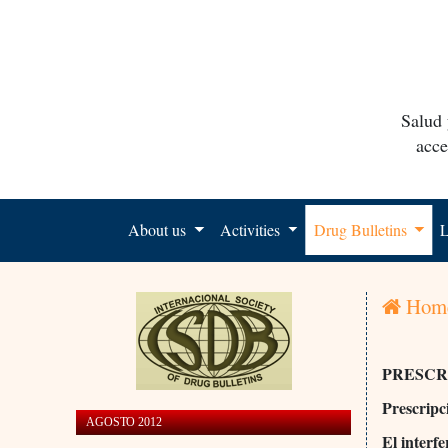
Salud 
acce
About us
Activities
Drug Bulletins
L
Hom
PRESCR
Prescripc
AGOSTO 2012
El interfe