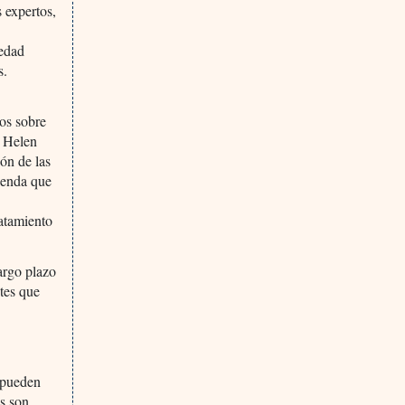
s expertos,
medad
s.
cos sobre
, Helen
ión de las
mienda que
ratamiento
argo plazo
ntes que
s pueden
as son