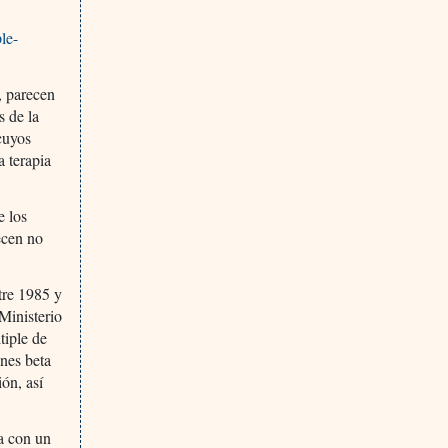
le-
e, parecen
s de la
cuyos
a terapia
e los
recen no
tre 1985 y
 Ministerio
tiple de
ones beta
ón, así
a con un