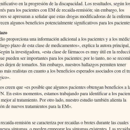
nificativo en la progresión de la discapacidad. Los resultados, según lo
erés para los pacientes con EM de recaída-remisión; sin embargo, los
ores se apresuran a señalar que estas drogas modificadoras de la enfer
recen algunos beneficios potencialmente significativos para los paciente
lazo
dio proporciona una información adicional a los pacientes y a los médi
a largo plazo de esta clase de medicamentos», explica la autora principal
Según la investigadora, «esta clase de fármacos es muy útil en la reducc
que pueden ser importantes para los pacientes; por lo tanto, no se reco
tes dejen de tomarlos. Sin embargo, nuestros hallazgos permiten tener
as más realistas en cuanto a los beneficios esperados asociados con el t
gico».
os creen que «es posible que algunos pacientes obtengan beneficios a l
FN. En estos momentos, estamos trabajando para identificar a los pacie
mejor al tratamiento. Por otro lado, nuestro estudio también alienta la
ión de nuevos tratamientos para la EM».
ecaída-remisión se caracteriza por recaídas o brotes durante las cuale
uevos síntomas, o pueden empeorar los síntomas existentes. Las recaíd