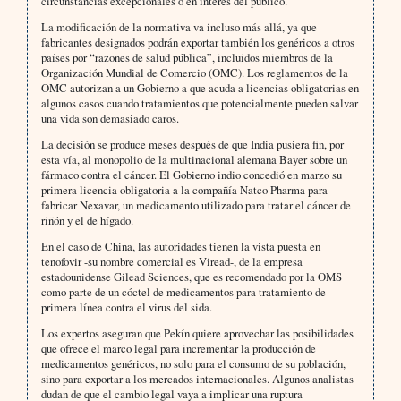
circunstancias excepcionales o en interés del público.
La modificación de la normativa va incluso más allá, ya que
fabricantes designados podrán exportar también los genéricos a otros
países por “razones de salud pública”, incluidos miembros de la
Organización Mundial de Comercio (OMC). Los reglamentos de la
OMC autorizan a un Gobierno a que acuda a licencias obligatorias en
algunos casos cuando tratamientos que potencialmente pueden salvar
una vida son demasiado caros.
La decisión se produce meses después de que India pusiera fin, por
esta vía, al monopolio de la multinacional alemana Bayer sobre un
fármaco contra el cáncer. El Gobierno indio concedió en marzo su
primera licencia obligatoria a la compañía Natco Pharma para
fabricar Nexavar, un medicamento utilizado para tratar el cáncer de
riñón y el de hígado.
En el caso de China, las autoridades tienen la vista puesta en
tenofovir -su nombre comercial es Viread-, de la empresa
estadounidense Gilead Sciences, que es recomendado por la OMS
como parte de un cóctel de medicamentos para tratamiento de
primera línea contra el virus del sida.
Los expertos aseguran que Pekín quiere aprovechar las posibilidades
que ofrece el marco legal para incrementar la producción de
medicamentos genéricos, no solo para el consumo de su población,
sino para exportar a los mercados internacionales. Algunos analistas
dudan de que el cambio legal vaya a implicar una ruptura