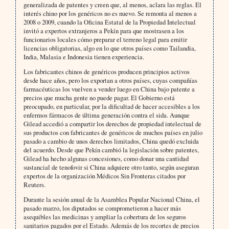
generalizada de patentes y creen que, al menos, aclara las reglas. El
interés chino por los genéricos no es nuevo. Se remonta al menos a
2008 o 2009, cuando la Oficina Estatal de la Propiedad Intelectual
invitó a expertos extranjeros a Pekín para que mostrasen a los
funcionarios locales cómo preparar el terreno legal para emitir
licencias obligatorias, algo en lo que otros países como Tailandia,
India, Malasia e Indonesia tienen experiencia.
Los fabricantes chinos de genéricos producen principios activos
desde hace años, pero los exportan a otros países, cuyas compañías
farmacéuticas los vuelven a vender luego en China bajo patente a
precios que mucha gente no puede pagar. El Gobierno está
preocupado, en particular, por la dificultad de hacer accesibles a los
enfermos fármacos de última generación contra el sida. Aunque
Gilead accedió a compartir los derechos de propiedad intelectual de
sus productos con fabricantes de genéricos de muchos países en julio
pasado a cambio de unos derechos limitados, China quedó excluida
del acuerdo. Desde que Pekín cambió la legislación sobre patentes,
Gilead ha hecho algunas concesiones, como donar una cantidad
sustancial de tenofovir si China adquiere otro tanto, según aseguran
expertos de la organización Médicos Sin Fronteras citados por
Reuters.
Durante la sesión anual de la Asamblea Popular Nacional China, el
pasado marzo, los diputados se comprometieron a hacer más
asequibles las medicinas y ampliar la cobertura de los seguros
sanitarios pagados por el Estado. Además de los recortes de precios