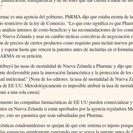
.”
mac es una agencia del gobierno, PhRMA dijo que estaba exenta de las
o restrictivo de la ley de Comercio. “Lo que esto significa es que Pha
s análisis internos de costo-beneficio y las recomendaciones de los comi
e Nueva Zelanda y usar en cambio tácticas coercitivas de negociación 
ón de precios de ciertos productos como requisito para incluir nuevos p
a, y esperar hasta que vencen la patentes antes de incluirlas en el formula
hARMA en su petición.
ibuyó las tasas de mortalidad de Nueva Zelanda a Pharmac y dijo que
te desfavorable para la innovación faramcéutica y la protección de los
ad intelectual.” [Nota de los editores: la tasa de mortalidad de Nueva Z
 la de EE UU. Metodológicamente es imposible atribuir la tasa de mortal
país a una sola causa].
omento las compañías farmacéuticas de EE UU pueden comercializar 
tos en Nueva Zelanda si están aprobados por la agencia reguladora M
o, esto no garantiza que sean subsidiadas por Pharmac.
éuticas estadounidenses se quejan de que este sistema es injusto porq
 las ganancias simplemente esperando que se venza la patente antes de f