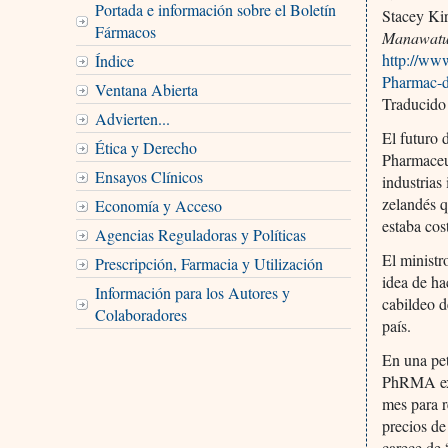
Portada e información sobre el Boletín
Stacey Ki
Fármacos
Manawatu
http://ww
Índice
Pharmac-
Ventana Abierta
Traducido
Advierten...
El futuro 
Ética y Derecho
Pharmaceut
Ensayos Clínicos
industria
zelandés q
Economía y Acceso
estaba cos
Agencias Reguladoras y Políticas
El minist
Prescripción, Farmacia y Utilización
idea de ha
Información para los Autores y
cabildeo d
Colaboradores
país.
En una pe
PhRMA exho
mes para r
precios d
carece de 