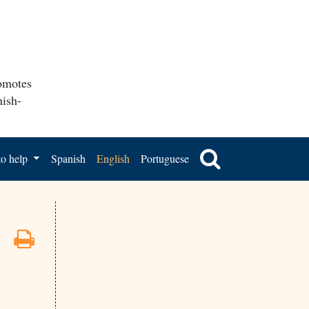
romotes
nish-
o help
Spanish
English
Portuguese