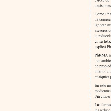
decisiones
Como Phar
de comerci
ignorar su
asesores d
la reducci
en su list
explicó P
PhRMA atr
“un ambien
de propied
inferior a
cualquier 
En este m
medicamen
Sin embarg
Las farmac
les reduce