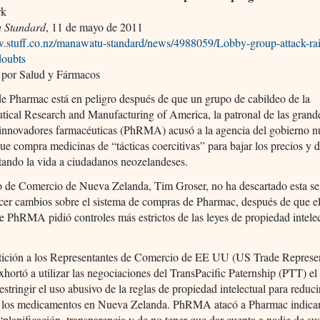
rk
 Standard
, 11 de mayo de 2011
w.stuff.co.nz/manawatu-standard/news/4988059/Lobby-group-attack-rai
doubts
 por Salud y Fármacos
de Pharmac está en peligro después de que un grupo de cabildeo de la
ical Research and Manufacturing of America, la patronal de las grand
s innovadores farmacéuticas (PhRMA) acusó a la agencia del gobierno 
ue compra medicinas de “tácticas coercitivas” para bajar los precios y d
tando la vida a ciudadanos neozelandeses.
ro de Comercio de Nueva Zelanda, Tim Groser, no ha descartado esta s
cer cambios sobre el sistema de compras de Pharmac, después de que e
e PhRMA pidió controles más estrictos de las leyes de propiedad intelec
tición a los Representantes de Comercio de EE UU (US Trade Represen
rtó a utilizar las negociaciones del TransPacific Paternship (PTT) e
estringir el uso abusivo de la reglas de propiedad intelectual para reduci
e los medicamentos en Nueva Zelanda. PhRMA atacó a Pharmac indica
“planificación, transparencia y de no tener que dar cuenta a nadie de su