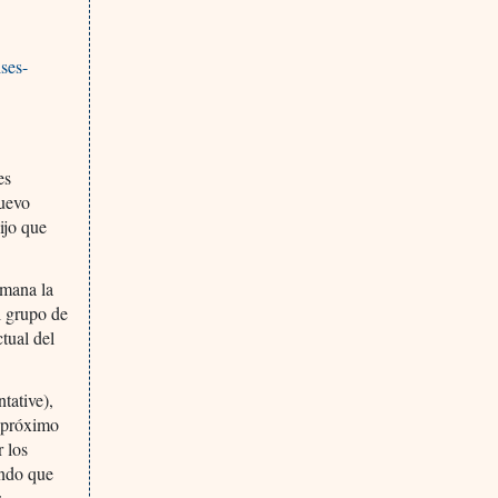
ses-
es
nuevo
ijo que
emana la
l grupo de
tual del
tative),
l próximo
r los
ndo que
s