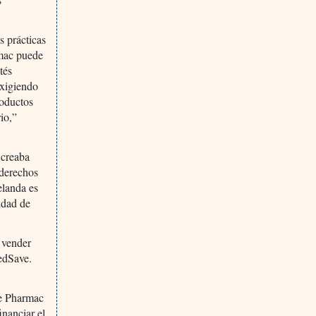
 prácticas
rmac puede
tés
exigiendo
roductos
rio,”
 creaba
 derechos
elanda es
idad de
y vender
edSave.
ue Pharmac
inanciar el