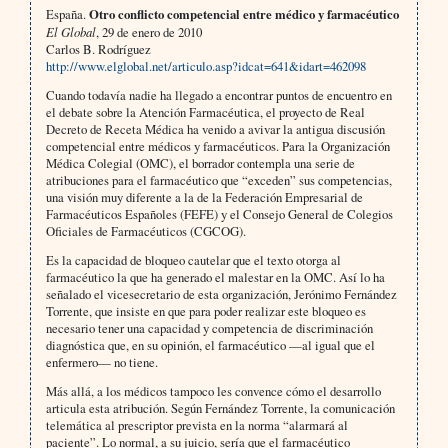
España.
Otro conflicto competencial entre médico y farmacéutico
El Global
, 29 de enero de 2010
Carlos B. Rodríguez
http://www.elglobal.net/articulo.asp?idcat=641&idart=462098
Cuando todavía nadie ha llegado a encontrar puntos de encuentro en
el debate sobre la Atención Farmacéutica, el proyecto de Real
Decreto de Receta Médica ha venido a avivar la antigua discusión
competencial entre médicos y farmacéuticos. Para la Organización
Médica Colegial (OMC), el borrador contempla una serie de
atribuciones para el farmacéutico que “exceden” sus competencias,
una visión muy diferente a la de la Federación Empresarial de
Farmacéuticos Españoles (FEFE) y el Consejo General de Colegios
Oficiales de Farmacéuticos (CGCOG).
Es la capacidad de bloqueo cautelar que el texto otorga al
farmacéutico la que ha generado el malestar en la OMC. Así lo ha
señalado el vicesecretario de esta organización, Jerónimo Fernández
Torrente, que insiste en que para poder realizar este bloqueo es
necesario tener una capacidad y competencia de discriminación
diagnóstica que, en su opinión, el farmacéutico —al igual que el
enfermero— no tiene.
Más allá, a los médicos tampoco les convence cómo el desarrollo
articula esta atribución. Según Fernández Torrente, la comunicación
telemática al prescriptor prevista en la norma “alarmará al
paciente”. Lo normal, a su juicio, sería que el farmacéutico