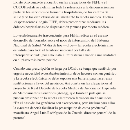
Existe otro punto de encuentro en las alegaciones de FEFE y el
CGCOF, relativo a eliminar toda la referencia a la dispensación por
parte de los servicios de farmacia hospitalaria, de los centros de
salud y de las estructuras de AP mediante la receta médica. Dichas
‘dispensaciones’, según FEFE, deben prescribirse mediante las
órdenes hospitalarias de dispensación y nunca por receta médica.
Lo verdaderamente trascendente para FEFE radica en el escaso
desarrollo del borrador sobre el nodo de intercambio del Sistema
Nacional de Salud. “A día de hoy —dice— la receta electrónica no
es válida para todo el territorio nacional por falta de
interoperatividad”, por ello insta al ministerio a hacerla una realidad
en el plazo más breve posible.
Cuando una prescripción se haga por DOE o se tenga que sustituir por
urgente necesidad o desabastecimiento, debe hacerse con un genérico
y la receta electrónica no debe suponer una barrera para hacer esas
sustituciones a favor del genérico. Así consta en las alegaciones al
proyecto de Real Decreto de Receta Médica de Asociación Española
de Medicamentos Genéricos (Aeseg), que también pide que se
puedan prescribir en la receta electrónica fármacos no financiados.
“En el caso de los genéricos son excepciones, pero incluso para ellos
la e-receta debería facilitar la prescripción de estos productos”,
manifiesta Ángel Luis Rodríguez de la Cuerda, director general de la
patronal.