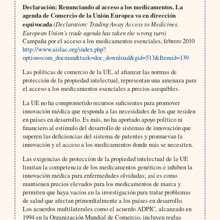
Declaración: Renunciando al acceso a los medicamentos. La
agenda de Comercio de la Unión Europea va en dirección
equivocada
(Declaration: Trading Away Access to Medicines.
European Union’s trade agenda has taken the wrong turn)
Campaña por el acceso a los medicamentos esenciales, febrero 2010
http://www.aislac.org/index.php?
option=com_docman&task=doc_download&gid=513&Itemid=139
Las políticas de comercio de la UE, al afianzar las normas de
protección de la propiedad intelectual, representan una amenaza para
el acceso a los medicamentos esenciales a precios asequibles.
La UE no ha comprometido recursos suficientes para promover
innovación médica que responda a las necesidades de los que residen
en países en desarrollo. Es más, no ha aportado apoyo político ni
financiero al estímulo del desarrollo de sistemas de innovación que
superen las deficiencias del sistema de patentes y promuevan la
innovación y el acceso a los medicamentos donde más se necesiten.
Las exigencias de protección de la propiedad intelectual de la UE
limitan la competencia de los medicamentos genéricos e inhiben la
innovación médica para enfermedades olvidadas; así es como
mantienen precios elevados para los medicamentos de marca y
permiten que haya vacíos en la investigación para tratar problemas
de salud que afectan primordialmente a los países en desarrollo.
Los acuerdos multilaterales como el acuerdo ADPIC, alcanzado en
1994 en la Organización Mundial de Comercio, incluyen reglas