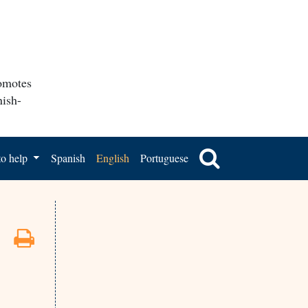
romotes
nish-
o help
Spanish
English
Portuguese