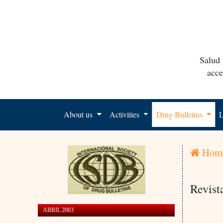
Salud 
acce
About us
Activities
Drug Bulletins
L
Hom
Revist
ABRIL 2003