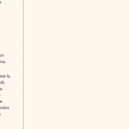
e
res
osa.
uar la
 de
ca
e
on
todos
s