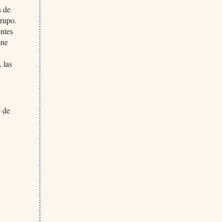
s de
grupo.
entes
one
 las
o de