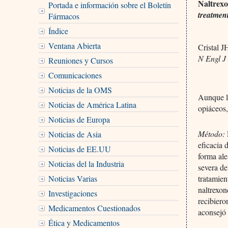
Naltrexo
Portada e información sobre el Boletín
treatmen
Fármacos
Índice
Ventana Abierta
Cristal 
N Engl J
Reuniones y Cursos
Comunicaciones
Noticias de la OMS
Aunque l
Noticias de América Latina
opiáceos,
Noticias de Europa
Método:
Noticias de Asia
eficacia 
Noticias de EE.UU
forma al
Noticias del la Industria
severa de
Noticias Varias
tratamien
naltrexo
Investigaciones
recibiero
Medicamentos Cuestionados
aconsejó 
Ética y Medicamentos