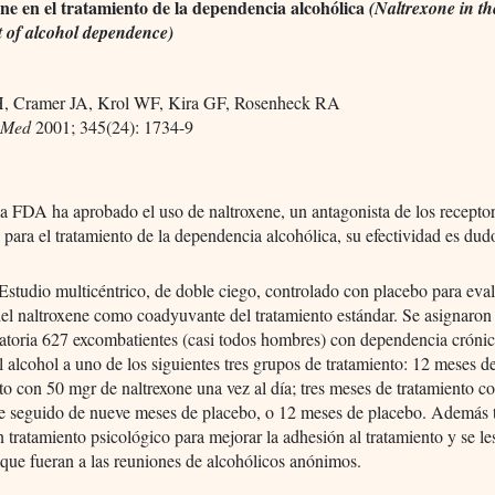
ne en el tratamiento de la dependencia alcohólica
(Naltrexone in th
t of alcohol dependence)
JH, Cramer JA, Krol WF, Kira GF, Rosenheck RA
 Med
2001; 345(24): 1734-9
a FDA ha aprobado el uso de naltroxene, un antagonista de los recepto
 para el tratamiento de la dependencia alcohólica, su efectividad es dud
Estudio multicéntrico, de doble ciego, controlado con placebo para eval
del naltroxene como coadyuvante del tratamiento estándar. Se asignaron
eatoria 627 excombatientes (casi todos hombres) con dependencia cróni
l alcohol a uno de los siguientes tres grupos de tratamiento: 12 meses d
to con 50 mgr de naltrexone una vez al día; tres meses de tratamiento c
ne seguido de nueve meses de placebo, o 12 meses de placebo. Además 
n tratamiento psicológico para mejorar la adhesión al tratamiento y se le
que fueran a las reuniones de alcohólicos anónimos.