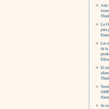
Aún n
Gene
Thir
La O
para 
Elain
Las m
de la
produ
Ellen
El si
afirm
Thir
Tensi
OMPI
Nirm
Se re