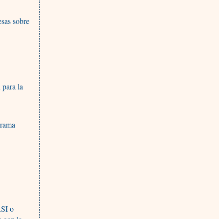
esas sobre
 para la
grama
RSI o