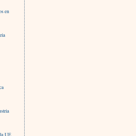
os en
ria
ca
stria
 la UE