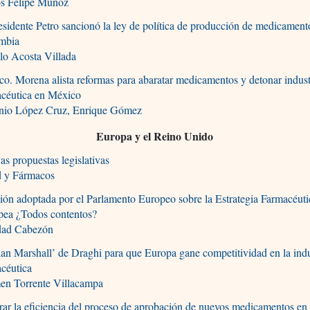
os Felipe Muñoz
esidente Petro sancionó la ley de política de producción de medicament
mbia
lo Acosta Villada
o. Morena alista reformas para abaratar medicamentos y detonar indust
acéutica en México
nio López Cruz, Enrique Gómez
Europa y el Reino Unido
s propuestas legislativas
d y Fármacos
ión adoptada por el Parlamento Europeo sobre la Estrategia Farmacéuti
pea ¿Todos contentos?
dad Cabezón
lan Marshall’ de Draghi para que Europa gane competitividad en la indu
céutica
en Torrente Villacampa
ar la eficiencia del proceso de aprobación de nuevos medicamentos en