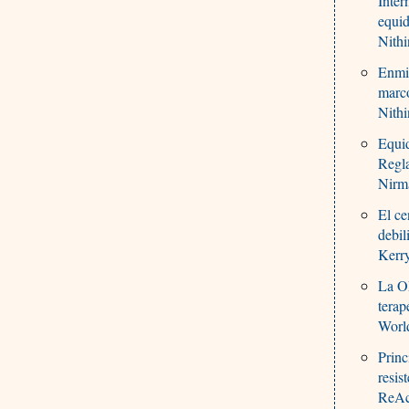
Inter
equi
Nith
Enmie
marco
Nith
Equid
Regla
Nirm
El c
debil
Kerr
La O
terap
World
Princ
resis
ReAct