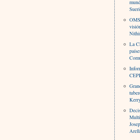
mund
Suer
OMS: 
visió
Nith
La CE
paíse
Comu
Info
CEP
Grand
tuber
Kerr
Decis
Multi
Jose
Arel