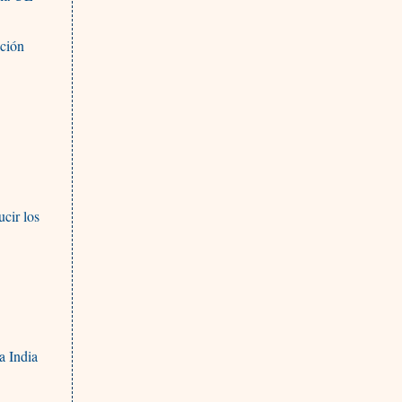
ación
ucir los
a India