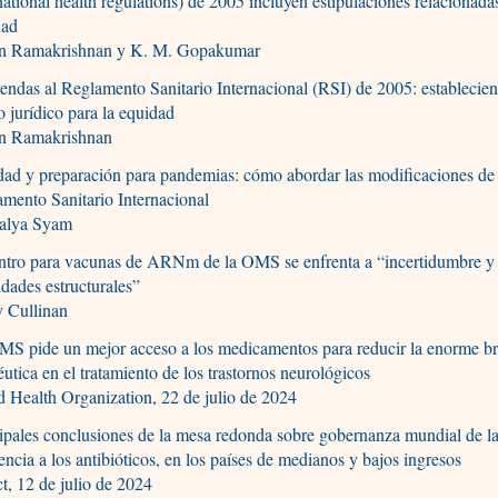
national health regulations) de 2005 incluyen estipulaciones relacionada
dad
in Ramakrishnan y K. M. Gopakumar
ndas al Reglamento Sanitario Internacional (RSI) de 2005: establecien
 jurídico para la equidad
in Ramakrishnan
ad y preparación para pandemias: cómo abordar las modificaciones de
mento Sanitario Internacional
alya Syam
entro para vacunas de ARNm de la OMS se enfrenta a “incertidumbre y
idades estructurales”
y Cullinan
MS pide un mejor acceso a los medicamentos para reducir la enorme b
éutica en el tratamiento de los trastornos neurológicos
 Health Organization, 22 de julio de 2024
ipales conclusiones de la mesa redonda sobre gobernanza mundial de l
tencia a los antibióticos, en los países de medianos y bajos ingresos
, 12 de julio de 2024