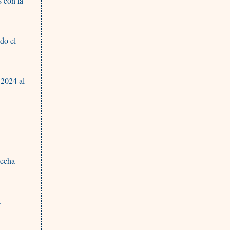
s con la
do el
 2024 al
recha
a