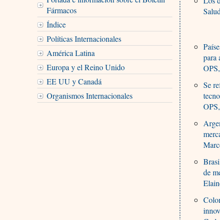
Los d
Fármacos
Salu
Índice
Políticas Internacionales
Paíse
América Latina
para 
Europa y el Reino Unido
OPS,
EE UU y Canadá
Se re
Organismos Internacionales
tecn
OPS,
Argen
merca
Marc
Brasi
de m
Elain
Colom
innov