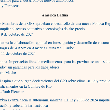
esafíos para el desarrollo de nuevos antibióticos
d y Fármacos
America Latina
s Miembros de la OPS aprueban el desarrollo de una nueva Política Re
ampliar el acceso equitativo a tecnologías de alto precio
 9 de octubre de 2024
fuerza la colaboración regional en investigación y desarrollo de vacunas
ologías de ARNm en América Latina y el Caribe
 11 de octubre de 2024
tina. Importación libre de medicamentos para las provincias: una “solu
do” sin garantías para los trabajadores
elo Mache
l aspira a que surgan declaraciones del G20 sobre clima, salud y produc
edicamentos en la Cumbre de Río
e Ruth Fletcher
bia avanza hacia la autonomía sanitaria: La Ley 2386 de 2024 impulsa
ación y soberanía farmacéutica