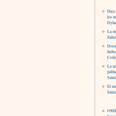
Diez 
los 
Dyla
La in
Salu
Docum
Indus
Cody
La ad
públ
Salu
El i
Salu
OMS: