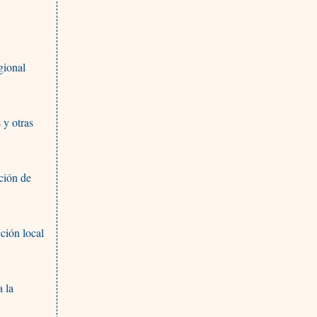
gional
 y otras
ción de
ción local
 la