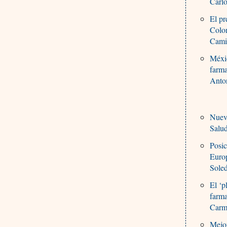
Carl
El pr
Colo
Cami
Méxic
farm
Anto
Nueva
Salu
Posic
Euro
Sole
El ‘p
farma
Carm
Mejor