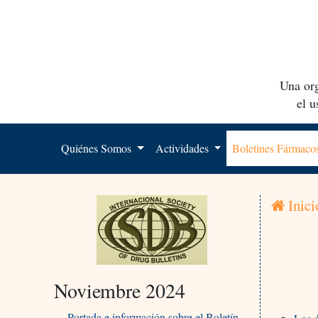
Una org
el 
Quiénes Somos
Actividades
Boletines Fármac
Inici
Noviembre 2024
Portada e información sobre el Boletín