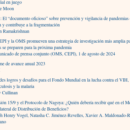
ial en juego
ie Moon
El “documento oficioso” sobre prevención y vigilancia de pandemias 
n y contribuye a la fragmentación
in Ramakrishnan
PI y la OMS promueven una estrategia de investigación más amplia pa
s se preparen para la próxima pandemia
nicado de prensa conjunto (OMS, CEPI), 1 de agosto de 2024
rme de avance anual 2023
I
es logros y desafíos para el Fondo Mundial en la lucha contra el VIH, 
culosis y la malaria
y Cullinan
ión 15/9 y el Protocolo de Nagoya: ¿Quién debería recibir qué en el 
lateral de Distribución de Beneficios?
ph Henry Vogel, Natasha C. Jiménez-Revelles, Xavier A. Maldonado-
lano