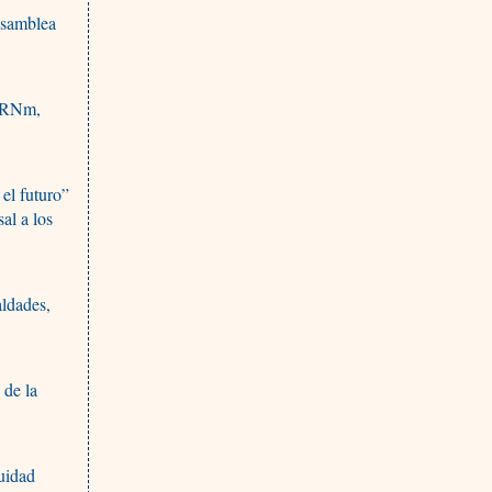
Asamblea
 ARNm,
 el futuro”
al a los
aldades,
 de la
uidad