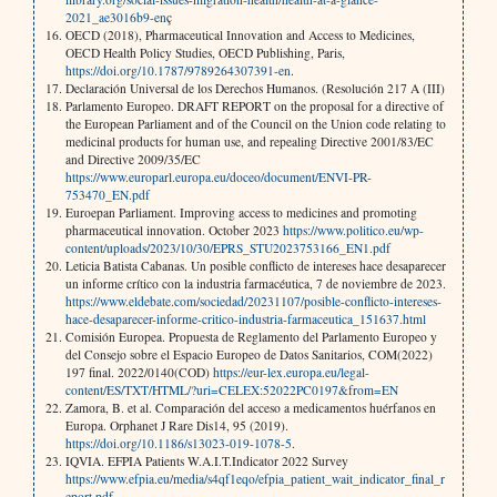
2021_ae3016b9-en
ç
OECD (2018), Pharmaceutical Innovation and Access to Medicines,
OECD Health Policy Studies, OECD Publishing, Paris,
https://doi.org/10.1787/9789264307391-en
.
Declaración Universal de los Derechos Humanos. (Resolución 217 A (III)
Parlamento Europeo. DRAFT REPORT on the proposal for a directive of
the European Parliament and of the Council on the Union code relating to
medicinal products for human use, and repealing Directive 2001/83/EC
and Directive 2009/35/EC
https://www.europarl.europa.eu/doceo/document/ENVI-PR-
753470_EN.pdf
Euroepan Parliament. Improving access to medicines and promoting
pharmaceutical innovation. October 2023
https://www.politico.eu/wp-
content/uploads/2023/10/30/EPRS_STU2023753166_EN1.pdf
Leticia Batista Cabanas. Un posible conflicto de intereses hace desaparecer
un informe crítico con la industria farmacéutica, 7 de noviembre de 2023.
https://www.eldebate.com/sociedad/20231107/posible-conflicto-intereses-
hace-desaparecer-informe-critico-industria-farmaceutica_151637.html
Comisión Europea. Propuesta de Reglamento del Parlamento Europeo y
del Consejo sobre el Espacio Europeo de Datos Sanitarios, COM(2022)
197 final. 2022/0140(COD)
https://eur-lex.europa.eu/legal-
content/ES/TXT/HTML/?uri=CELEX:52022PC0197&from=EN
Zamora, B. et al. Comparación del acceso a medicamentos huérfanos en
Europa. Orphanet J Rare Dis14, 95 (2019).
https://doi.org/10.1186/s13023-019-1078-5
.
IQVIA. EFPIA Patients W.A.I.T.Indicator 2022 Survey
https://www.efpia.eu/media/s4qf1eqo/efpia_patient_wait_indicator_final_r
eport.pdf