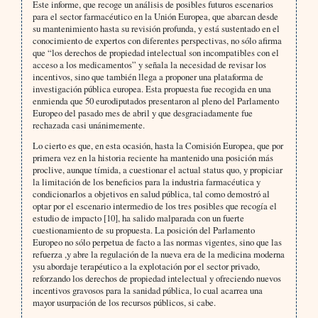
Este informe, que recoge un análisis de posibles futuros escenarios
para el sector farmacéutico en la Unión Europea, que abarcan desde
su mantenimiento hasta su revisión profunda, y está sustentado en el
conocimiento de expertos con diferentes perspectivas, no sólo afirma
que “los derechos de propiedad intelectual son incompatibles con el
acceso a los medicamentos” y señala la necesidad de revisar los
incentivos, sino que también llega a proponer una plataforma de
investigación pública europea. Esta propuesta fue recogida en una
enmienda que 50 eurodiputados presentaron al pleno del Parlamento
Europeo del pasado mes de abril y que desgraciadamente fue
rechazada casi unánimemente.
Lo cierto es que, en esta ocasión, hasta la Comisión Europea, que por
primera vez en la historia reciente ha mantenido una posición más
proclive, aunque tímida, a cuestionar el actual status quo, y propiciar
la limitación de los beneficios para la industria farmacéutica y
condicionarlos a objetivos en salud pública, tal como demostró al
optar por el escenario intermedio de los tres posibles que recogía el
estudio de impacto [10], ha salido malparada con un fuerte
cuestionamiento de su propuesta. La posición del Parlamento
Europeo no sólo perpetua de facto a las normas vigentes, sino que las
refuerza ,y abre la regulación de la nueva era de la medicina moderna
ysu abordaje terapéutico a la explotación por el sector privado,
reforzando los derechos de propiedad intelectual y ofreciendo nuevos
incentivos gravosos para la sanidad pública, lo cual acarrea una
mayor usurpación de los recursos públicos, si cabe.