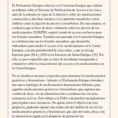
El Parlamento Europeo solicita a la Comisión Europea que elabore
un informe sobre el Sistema de Notificación de Acceso a los cinco
años de la entrada en vigor de la directiva sobre las autorizaciones
comerciales y decidirá entonces si es oportuno extenderlo a otros
ámbitos como la fijación de precios y reembolsos. De esta manera, se
evidencia que la base de datos voluntaria sobre los precios de los
medicamentos, EURIPID, seguirá siendo de acceso exclusivo para
los Estados miembros. También encomienda a la Comisión Europea,
en colaboración con los Estados miembros, que desarrolle
indicadores para medir el acceso a los medicamentos en la Unión
Europea, con una periodicidad de cinco años, y que ya recoge
Eurostat para 2014 y 2019 en la Encuesta de Salud Europea [35]. Por
ello, es poco esperable que se trate de un informe transparente y
exhaustivo sobre la situación real del acceso a los medicamentos en
la Unión Europea.
No se establece un marco específico para fomentar los medicamentos
genéricos y biosimilares. Además, el Parlamento Europeo introduce
una nueva tipología de medicamentos denominados híbridos, para
aquellos medicamentos genéricos o biosimilares que suponen una
cambio de dosis, vía de administración o combinación con otras
sustancias activas. Esto obliga a la EMA a desarrollar un reglamento
para regular estas sustancias. No queda claro el objetivo de esta
propuesta, pudiendo suponer una reducción del ámbito de uso de los
medicamentos genéricos y biosimilares que, por otro lado, choca con
la intención recogida en la propuesta de promover las