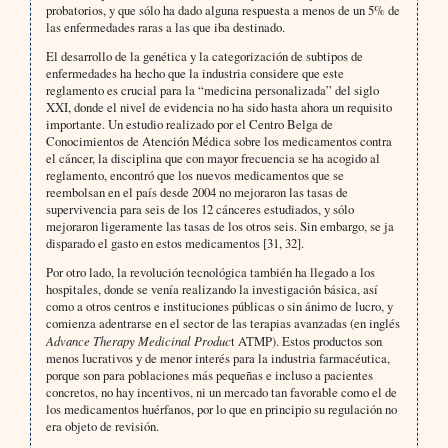
probatorios, y que sólo ha dado alguna respuesta a menos de un 5% de
las enfermedades raras a las que iba destinado.
El desarrollo de la genética y la categorización de subtipos de
enfermedades ha hecho que la industria considere que este
reglamento es crucial para la “medicina personalizada” del siglo
XXI, donde el nivel de evidencia no ha sido hasta ahora un requisito
importante. Un estudio realizado por el Centro Belga de
Conocimientos de Atención Médica sobre los medicamentos contra
el cáncer, la disciplina que con mayor frecuencia se ha acogido al
reglamento, encontró que los nuevos medicamentos que se
reembolsan en el país desde 2004 no mejoraron las tasas de
supervivencia para seis de los 12 cánceres estudiados, y sólo
mejoraron ligeramente las tasas de los otros seis. Sin embargo, se ja
disparado el gasto en estos medicamentos [31, 32].
Por otro lado, la revolución tecnológica también ha llegado a los
hospitales, donde se venía realizando la investigación básica, así
como a otros centros e instituciones públicas o sin ánimo de lucro, y
comienza adentrarse en el sector de las terapias avanzadas (en inglés
Advance Therapy Medicinal Produc
t ATMP). Estos productos son
menos lucrativos y de menor interés para la industria farmacéutica,
porque son para poblaciones más pequeñas e incluso a pacientes
concretos, no hay incentivos, ni un mercado tan favorable como el de
los medicamentos huérfanos, por lo que en principio su regulación no
era objeto de revisión.