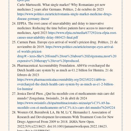
Carlo Martuscelli. What single market? Why Romanians get new
medicines 2 years after Germans. Político, 2 de octubre de 2023
https://www.politico.eu/article/romania-single-market-medicine-drugs-
disease-germany-ilness/
EFPIA. The root cause of unavailability and delay to innovative
medicines: Reducing the time before patients have access to innovative
medicines, April 2023
https://www.efpia.eu/media/677292/cra-efpia-root-
causes-unavailability-delay-080423-final.pdf
Carmen Paun. Europe eyes arrival of world’s priciest drug. Político, 21 de
noviembre de 2019.
https://www.politico.eu/article/europe-eyes-arrival-
of-worlds-priciest-
drug/#:~:text=She%20found%20out%20about%20Zolgensma,most%20
expensive%20therapy%20ever%20produced
.
Pharmaceutical Accountability Foundation. AbbVie overcharged the
Dutch health care system by as much as €1.2 billion for Humira. 21 de
febrero de 2023
https://www.pharmaceuticalaccountability.org/2023/02/21/abbvie-
overcharged-the-dutch-health-care-system-by-as-much-as-e1-2-billion-
for-humira/
Jessica David Pluss. ¿Qué ha sucedido con el medicamento más caro del
mundo? Zongelsma. Swissinfo, 24 de abril de 2024
https://www.swissinfo.ch/spa/multinacionales-suizas/qu%C3%A9-ha-
sucedido-con-el-medicamento-m%C3%A1s-caro-del-mundo/76269224
Wouters OJ, Berenbrok LA, He M, Li Y, Hernandez I. Association of
Research and Development Investments With Treatment Costs for New
Drugs Approved From 2009 to 2018. JAMA Netw Open.
2022;5(9):e2218623. doi:10.1001/jamanetworkopen.2022.18623.
https://bit.ly/3VFBWDG