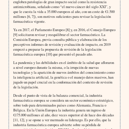
engloben patologías de gran impacto social como la resistencia
antimicrobiana, señalado como “el nuevo cáncer del siglo XXI”, y
que le cuesta la vida a 35.000 europeos al año, con un coste de €1.500
millones [6, 7]), son motivos suficientes para revisar la legislación
farmacéutica vigente.
Ya en 2017, el Parlamento Europeo [8] y, en 2016, el Consejo Europeo
[9] solicitaron revisar y reequilibrar el sector farmacéutico. La
Comisión Europea, previa consulta pública y elaboración de los
preceptivos informes de revisión y evaluación de impacto, en 2019
empezó a preparar la propuesta de revisión de la legislación
farmacéutica europea [10] que presentó el pasado año.
La pandemia y las debilidades en el ámbito de la salud que afloraron
a nivel europeo durante la misma, o la irrupción de nuevas
tecnologías y la aparición de nuevos ámbitos del conocimiento como
la inteligencia artificial, la genética o el manejo datos masivos, han
jugado un papel crucial en la conformación del contexto de revisión
de la legislación.
Desde el punto de vista de la balanza comercial, la industria
farmacéutica europea se considera un sector económico estratégico,
sobre todo para determinados países como Alemania, Francia o
Bélgica. En la Unión Europea la industria genera un ingreso de
€175.000 millones al año, diez veces superior al de hace dos décadas
[11, 12], y se opone a ver mermado su liderazgo. Es por ello, que la
industria farmacéutica europea advierte sobre su pérdida de