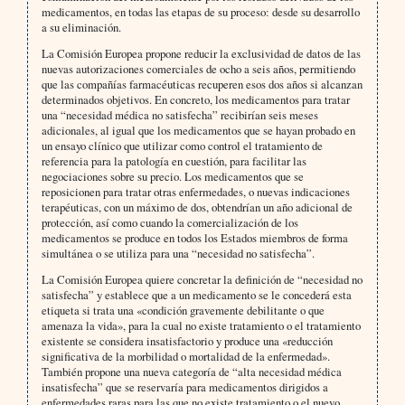
medicamentos, en todas las etapas de su proceso: desde su desarrollo
a su eliminación.
La Comisión Europea propone reducir la exclusividad de datos de las
nuevas autorizaciones comerciales de ocho a seis años, permitiendo
que las compañías farmacéuticas recuperen esos dos años si alcanzan
determinados objetivos. En concreto, los medicamentos para tratar
una “necesidad médica no satisfecha” recibirían seis meses
adicionales, al igual que los medicamentos que se hayan probado en
un ensayo clínico que utilizar como control el tratamiento de
referencia para la patología en cuestión, para facilitar las
negociaciones sobre su precio. Los medicamentos que se
reposicionen para tratar otras enfermedades, o nuevas indicaciones
terapéuticas, con un máximo de dos, obtendrían un año adicional de
protección, así como cuando la comercialización de los
medicamentos se produce en todos los Estados miembros de forma
simultánea o se utiliza para una “necesidad no satisfecha”.
La Comisión Europea quiere concretar la definición de “necesidad no
satisfecha” y establece que a un medicamento se le concederá esta
etiqueta si trata una «condición gravemente debilitante o que
amenaza la vida», para la cual no existe tratamiento o el tratamiento
existente se considera insatisfactorio y produce una «reducción
significativa de la morbilidad o mortalidad de la enfermedad».
También propone una nueva categoría de “alta necesidad médica
insatisfecha” que se reservaría para medicamentos dirigidos a
enfermedades raras para las que no existe tratamiento o el nuevo