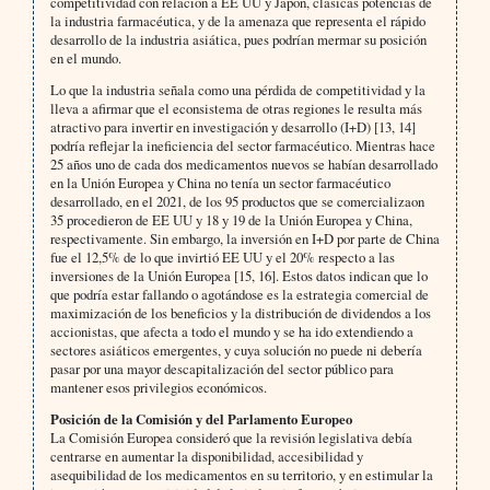
competitividad con relación a EE UU y Japón, clásicas potencias de
la industria farmacéutica, y de la amenaza que representa el rápido
desarrollo de la industria asiática, pues podrían mermar su posición
en el mundo.
Lo que la industria señala como una pérdida de competitividad y la
lleva a afirmar que el econsistema de otras regiones le resulta más
atractivo para invertir en investigación y desarrollo (I+D) [13, 14]
podría reflejar la ineficiencia del sector farmacéutico. Mientras hace
25 años uno de cada dos medicamentos nuevos se habían desarrollado
en la Unión Europea y China no tenía un sector farmacéutico
desarrollado, en el 2021, de los 95 productos que se comercializaon
35 procedieron de EE UU y 18 y 19 de la Unión Europea y China,
respectivamente. Sin embargo, la inversión en I+D por parte de China
fue el 12,5% de lo que invirtió EE UU y el 20% respecto a las
inversiones de la Unión Europea [15, 16]. Estos datos indican que lo
que podría estar fallando o agotándose es la estrategia comercial de
maximización de los beneficios y la distribución de dividendos a los
accionistas, que afecta a todo el mundo y se ha ido extendiendo a
sectores asiáticos emergentes, y cuya solución no puede ni debería
pasar por una mayor descapitalización del sector público para
mantener esos privilegios económicos.
Posición de la Comisión y del Parlamento Europeo
La Comisión Europea consideró que la revisión legislativa debía
centrarse en aumentar la disponibilidad, accesibilidad y
asequibilidad de los medicamentos en su territorio, y en estimular la