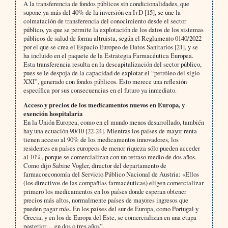
A la transferencia de fondos públicos sin condicionalidades, que
supone ya más del 40% de la inversión en I+D [15], se une la
colmatación de transferencia del conocimiento desde el sector
público, ya que se permite la explotación de los datos de los sistemas
públicos de salud de forma altruista, según el Reglamento 0140/2022
por el que se crea el Espacio Europeo de Datos Sanitarios [21], y se
ha incluido en el paquete de la Estrategia Farmacéutica Europea.
Esta transferencia resulta en la descapitalización del sector público,
pues se le despoja de la capacidad de explotar el “petróleo del siglo
XXI”, generado con fondos públicos. Esto merece una reflexión
específica por sus consecuencias en el futuro ya inmediato.
Acceso y precios de los medicamentos nuevos en Europa, y
exención hospitalaria
En la Unión Europea, como en el mundo menos desarrollado, también
hay una ecuación 90/10 [22-24]. Mientras los países de mayor renta
tienen acceso al 90% de los medicamentos innovadores, los
residentes en países europeos de menor riqueza sólo pueden acceder
al 10%, porque se comercializan con un retraso medio de dos años.
Como dijo Sabine Vogler, director del departamento de
farmacoeconomía del Servicio Público Nacional de Austria: «Ellos
(los directivos de las compañías farmacéuticas) eligen comercializar
primero los medicamentos en los países donde esperan obtener
precios más altos, normalmente países de mayores ingresos que
pueden pagar más. En los países del sur de Europa, como Portugal y
Grecia, y en los de Europa del Este, se comercializan en una etapa
posterior… en dos o tres años”.