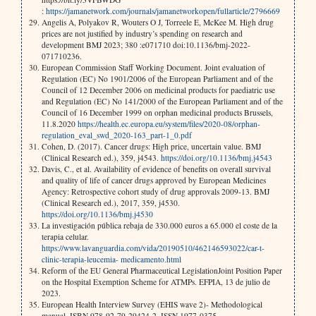
:
https://jamanetwork.com/journals/jamanetworkopen/fullarticle/2796669
Angelis A, Polyakov R, Wouters O J, Torreele E, McKee M. High drug
prices are not justified by industry’s spending on research and
development BMJ 2023; 380 :e071710 doi:10.1136/bmj-2022-
071710236.
European Commission Staff Working Document. Joint evaluation of
Regulation (EC) No 1901/2006 of the European Parliament and of the
Council of 12 December 2006 on medicinal products for paediatric use
and Regulation (EC) No 141/2000 of the European Parliament and of the
Council of 16 December 1999 on orphan medicinal products Brussels,
11.8.2020
https://health.ec.europa.eu/system/files/2020-08/orphan-
regulation_eval_swd_2020-163_part-1_0.pdf
Cohen, D. (2017). Cancer drugs: High price, uncertain value. BMJ
(Clinical Research ed.), 359, j4543.
https://doi.org/10.1136/bmj.j4543
Davis, C., et al. Availability of evidence of benefits on overall survival
and quality of life of cancer drugs approved by European Medicines
Agency: Retrospective cohort study of drug approvals 2009-13. BMJ
(Clinical Research ed.), 2017, 359, j4530.
https://doi.org/10.1136/bmj.j4530
La investigación pública rebaja de 330.000 euros a 65.000 el coste de la
terapia celular.
https://www.lavanguardia.com/vida/20190510/462146593022/car-t-
clinic-terapia-leucemia- medicamento.html
Reform of the EU General Pharmaceutical LegislationJoint Position Paper
on the Hospital Exemption Scheme for ATMPs. EFPIA, 13 de julio de
2023.
European Health Interview Survey (EHIS wave 2)- Methodological
manual. ISBN 978-92-79-29424-2. ISSN 1977-0375.