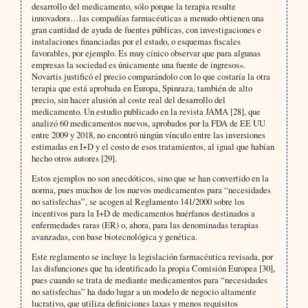
desarrollo del medicamento, sólo porque la terapia resulte
innovadora…las compañías farmacéuticas a menudo obtienen una
gran cantidad de ayuda de fuentes públicas, con investigaciones e
instalaciones financiadas por el estado, o esquemas fiscales
favorables, por ejemplo. Es muy cínico observar que para algunas
empresas la sociedad es únicamente una fuente de ingresos».
Novartis justificó el precio comparándolo con lo que costaría la otra
terapia que está aprobada en Europa, Spinraza, también de alto
precio, sin hacer alusión al coste real del desarrollo del
medicamento. Un estudio publicado en la revista JAMA [28], que
analizó 60 medicamentos nuevos, aprobados por la FDA de EE UU
entre 2009 y 2018, no encontró ningún vínculo entre las inversiones
estimadas en I+D y el costo de esos tratamientos, al igual que habían
hecho otros autores [29].
Estos ejemplos no son anecdóticos, sino que se han convertido en la
norma, pues muchos de los nuevos medicamentos para “necesidades
no satisfechas”, se acogen al Reglamento 141/2000 sobre los
incentivos para la I+D de medicamentos huérfanos destinados a
enfermedades raras (ER) o, ahora, para las denominadas terapias
avanzadas, con base biotecnológica y genética.
Este reglamento se incluye la legislación farmacéutica revisada, por
las disfunciones que ha identificado la propia Comisión Europea [30],
pues cuando se trata de mediante medicamentos para “necesidades
no satisfechas” ha dado lugar a un modelo de negocio altamente
lucrativo, que utiliza definiciones laxas y menos requisitos