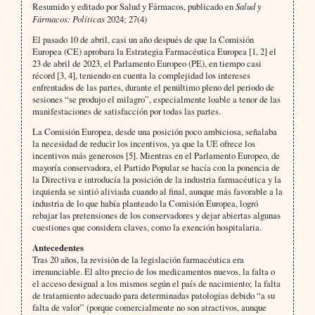
Resumido y editado por Salud y Fármacos, publicado en
Salud y
Fármacos: Políticas
2024; 27(4)
El pasado 10 de abril, casi un año después de que la Comisión
Europea (CE) aprobara la Estrategia Farmacéutica Europea [1, 2] el
23 de abril de 2023, el Parlamento Europeo (PE), en tiempo casi
récord [3, 4], teniendo en cuenta la complejidad los intereses
enfrentados de las partes, durante el penúltimo pleno del periodo de
sesiones “se produjo el milagro”, especialmente loable a tenor de las
manifestaciones de satisfacción por todas las partes.
La Comisión Europea, desde una posición poco ambiciosa, señalaba
la necesidad de reducir los incentivos, ya que la UE ofrece los
incentivos más generosos [5]. Mientras en el Parlamento Europeo, de
mayoría conservadora, el Partido Popular se hacía con la ponencia de
la Directiva e introducía la posición de la industria farmacéutica y la
izquierda se sintió aliviada cuando al final, aunque más favorable a la
industria de lo que había planteado la Comisión Europea, logró
rebajar las pretensiones de los conservadores y dejar abiertas algunas
cuestiones que considera claves, como la exención hospitalaria.
Antecedentes
Tras 20 años, la revisión de la legislación farmacéutica era
irrenunciable. El alto precio de los medicamentos nuevos, la falta o
el acceso desigual a los mismos según el país de nacimiento; la falta
de tratamiento adecuado para determinadas patologías debido “a su
falta de valor” (porque comercialmente no son atractivos, aunque