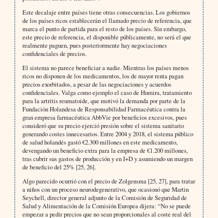
Este decalaje entre países tiene otras consecuencias. Los gobiernos
de los países ricos establecerán el llamado precio de referencia, que
marca el punto de partida para el resto de los países. Sin embargo,
este precio de referencia, el disponible públicamente, no será el que
realmente paguen, pues posteriormente hay negociaciones
confidenciales de precios.
El sistema no parece beneficiar a nadie. Mientras los países menos
ricos no disponen de los medicamentos, los de mayor renta pagan
precios exorbitados, a pesar de las negociaciones y acuerdos
confidenciales. Valga como ejemplo el caso de Humira, tratamiento
para la artritis reumatoide, que motivó la demanda por parte de la
Fundación Holandesa de Responsabilidad Farmacéutica contra la
gran empresa farmacéutica AbbVie por beneficios excesivos, pues
consideró que su precio ejerció presión sobre el sistema sanitario
generando costes innecesarios. Entre 2004 y 2018, el sistema público
de salud holandés gastó €2.300 millones en este medicamento,
devengando un beneficio extra para la empresa de €1.200 millones,
tras cubrir sus gastos de producción y en I+D y asumiendo un margen
de beneficio del 25% [25, 26].
Algo parecido ocurrió con el precio de Zolgensma [25, 27], para tratar
a niños con un proceso neurodegenerativo, que ocasionó que Martin
Seychell, director general adjunto de la Comisión de Seguridad de
Salud y Alimentación de la Comisión Europea dijera: “No se puede
empezar a pedir precios que no sean proporcionales al coste real del