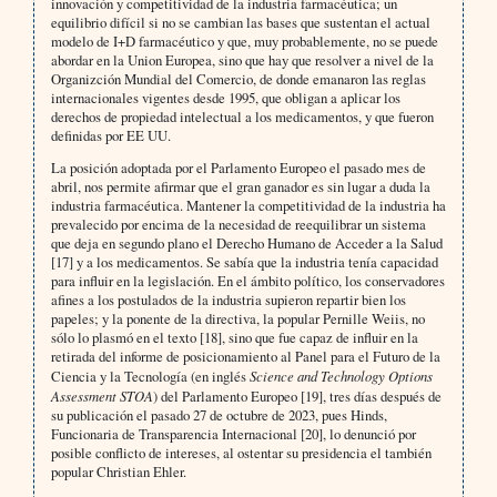
innovación y competitividad de la industria farmacéutica; un
equilibrio difícil si no se cambian las bases que sustentan el actual
modelo de I+D farmacéutico y que, muy probablemente, no se puede
abordar en la Union Europea, sino que hay que resolver a nivel de la
Organizción Mundial del Comercio, de donde emanaron las reglas
internacionales vigentes desde 1995, que obligan a aplicar los
derechos de propiedad intelectual a los medicamentos, y que fueron
definidas por EE UU.
La posición adoptada por el Parlamento Europeo el pasado mes de
abril, nos permite afirmar que el gran ganador es sin lugar a duda la
industria farmacéutica. Mantener la competitividad de la industria ha
prevalecido por encima de la necesidad de reequilibrar un sistema
que deja en segundo plano el Derecho Humano de Acceder a la Salud
[17] y a los medicamentos. Se sabía que la industria tenía capacidad
para influir en la legislación. En el ámbito político, los conservadores
afines a los postulados de la industria supieron repartir bien los
papeles; y la ponente de la directiva, la popular Pernille Weiis, no
sólo lo plasmó en el texto [18], sino que fue capaz de influir en la
retirada del informe de posicionamiento al Panel para el Futuro de la
Ciencia y la Tecnología (en inglés
Science and Technology Options
Assessment STOA
) del Parlamento Europeo [19], tres días después de
su publicación el pasado 27 de octubre de 2023, pues Hinds,
Funcionaria de Transparencia Internacional [20], lo denunció por
posible conflicto de intereses, al ostentar su presidencia el también
popular Christian Ehler.