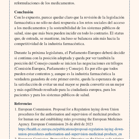
reformulaciones de los medicamentos.
Conclusión
Con lo expuesto, parece quedar claro que la revisión de la legislación
farmacéutica no sólo no dará respuesta a los retos sociales del acceso
a los medicamentos y la sostenibilidad de los sistemas públicos de
salud, sino que más bien pueden incidir en todo lo contrario. El status
quo, de entrada, se mantiene, incluso se balancea aún más hacia la
competitividad de la industria farmacéutica.
Durante la próxima legislatura, el Parlamento Europeo deberá decidir
si continua con la posición adoptada y queda por ver también la
posición del Consejo cuando se inicien las negociaciones en trílogos
(Comisión Europea, Parlamento y Consejo). Es por ello que todos
pueden estar contentos y, aunque es la industria farmacéutica la
verdadera ganadora de este primer envite, queda la esperanza de que
la satisfacción de evitar un mal mayor se pueda convertir en un mejor
y más equilibrado resultado para la ciudadanía europea, para los
pacientes y para los sistemas públicos de salud.
Referencias
European Commission. Proposal for a Regulation laying down Union
procedures for the authorisation and supervision of medicinal products
for human use and establishing rules governing the European Medicines
Agency. European Commission 26 de abril de 2023
https://health.ec.europa.eu/publications/proposal-regulation-laying-down-
union-procedures-authorisation-and-supervision-medicinal-products_en
European Comission. Proposal for a Directive on the Union code relating