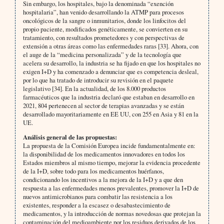
Sin embargo, los hospitales, bajo la denominada “exención
hospitalaria”, han venido desarrollando la ATMP para procesos
oncológicos de la sangre o inmunitarios, donde los linfocitos del
propio paciente, modificados genéticamente, se convierten en su
tratamiento, con resultados prometedores y con perspectivas de
extensión a otras áreas como las enfermedades raras [33]. Ahora, con
el auge de la “medicina personalizada” y de la tecnología que
acelera su desarrollo, la industria se ha fijado en que los hospitales no
exigen I+D y ha comenzado a denunciar que es competencia desleal,
por lo que ha tratado de introducir su revisión en el paquete
legislativo [34]. En la actualidad, de los 8.000 productos
farmacéuticos que la industria declaró que estaban en desarrollo en
2021, 804 pertenecen al sector de terapias avanzadas y se están
desarrollado mayoritariamente en EE UU, con 255 en Asia y 81 en la
UE.
Análisis general de las propuestas:
La propuesta de la Comisión Europea incide fundamentalmente en:
la disponibilidad de los medicamentos innovadores en todos los
Estados miembros al mismo tiempo, mejorar la evidencia procedente
de la I+D, sobre todo para los medicamentos huérfanos,
condicionando los incentivos a la mejora de la I+D y a que den
respuesta a las enfermedades menos prevalentes, promover la I+D de
nuevos antimicrobianos para combatir las resistencia a los
existentes, responder a la escasez o desabastecimiento de
medicamentos, y la introducción de normas novedosas que protejan la
contaminación del medioambiente por los residuos derivados de los