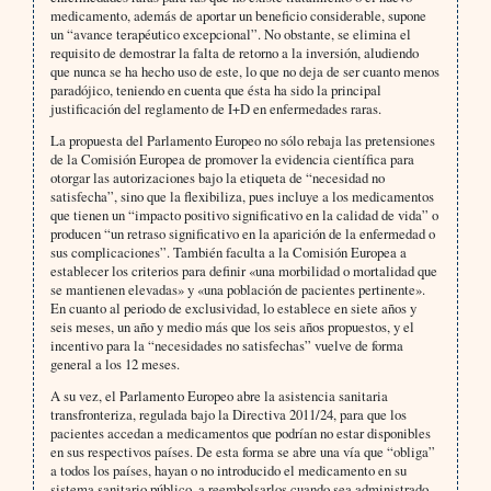
medicamento, además de aportar un beneficio considerable, supone
un “avance terapéutico excepcional”. No obstante, se elimina el
requisito de demostrar la falta de retorno a la inversión, aludiendo
que nunca se ha hecho uso de este, lo que no deja de ser cuanto menos
paradójico, teniendo en cuenta que ésta ha sido la principal
justificación del reglamento de I+D en enfermedades raras.
La propuesta del Parlamento Europeo no sólo rebaja las pretensiones
de la Comisión Europea de promover la evidencia científica para
otorgar las autorizaciones bajo la etiqueta de “necesidad no
satisfecha”, sino que la flexibiliza, pues incluye a los medicamentos
que tienen un “impacto positivo significativo en la calidad de vida” o
producen “un retraso significativo en la aparición de la enfermedad o
sus complicaciones”. También faculta a la Comisión Europea a
establecer los criterios para definir «una morbilidad o mortalidad que
se mantienen elevadas» y «una población de pacientes pertinente».
En cuanto al periodo de exclusividad, lo establece en siete años y
seis meses, un año y medio más que los seis años propuestos, y el
incentivo para la “necesidades no satisfechas” vuelve de forma
general a los 12 meses.
A su vez, el Parlamento Europeo abre la asistencia sanitaria
transfronteriza, regulada bajo la Directiva 2011/24, para que los
pacientes accedan a medicamentos que podrían no estar disponibles
en sus respectivos países. De esta forma se abre una vía que “obliga”
a todos los países, hayan o no introducido el medicamento en su
sistema sanitario público, a reembolsarlos cuando sea administrado