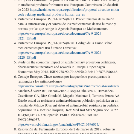
to medicinal products for human use. European Commission 26 de abril
de 2023
https://health.ec.europa.eu/publications/proposal-directive-union-
code-relating-medicinal-products-human-use_en
Parlamento Europeo. P9_TA(2024)0221. Procedimientos de la Unión
para la autorización y el control de los medicamentos de uso humano y
normas por las que se rige la Agencia Europea de Medicamentos.
https://www.europarl.europa.eu/doceo/document/TA-9-2024-
0221_ES.pdf
Parlamento Europeo. P9_TA(2024)0220. Código de la Unión sobre
medicamentos para uso humano Directiva:
https://www.europarl.europa.eu/doceo/document/TA-9-2024-
0220_ES.pdf
Study on the economic impact of supplementary protection certificates,
pharmaceutical incentives and rewards in Europe. Copenhagen
Economics May 2018. ISBN 978-92-79-68050-2 doi: 10.2873/886648.
Consejo Europeo. Cinco razones por las que debe preocuparnos la
resistencia a los antimicrobianos
https://www.consilium.europa.eu/es/infographics/antimicrobial-resistance/
Sánchez-Álvarez BP, Rincón-Zuno J, Mejía-Caballero L, Hernández-
Castellanos CA, Diaz-Conde M, Magaña-Matienzo I, Terrazas-Peraza AA.
Estado actual de resistencia antimicrobiana en población pediátrica en un
hospital de México [Current status of antimicrobial resistance in pediatric
population in a Mexican hospital]. Rev Med Inst Mex Seguro Soc. 2022
Jul 4;60(4):371-378. Spanish. PMID: 35816624; PMCID:
PMC10396037.
https://www.ncbi.nlm.nih.gov/pmc/articles/PMC10396037/
Resolución del Parlamento Europeo, de 2 de marzo de 2017, sobre las
opciones de la Unión para mejorar el acceso a los medicamentos