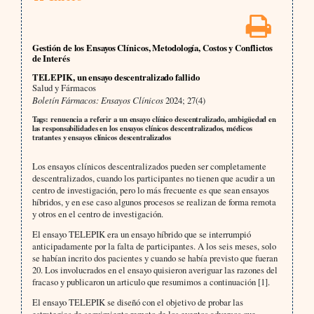
Gestión de los Ensayos Clínicos, Metodología, Costos y Conflictos
de Interés
TELEPIK, un ensayo descentralizado fallido
Salud y Fármacos
Boletín Fármacos: Ensayos Clínicos
2024; 27(4)
Tags: renuencia a referir a un ensayo clínico descentralizado, ambigüedad en
las responsabilidades en los ensayos clínicos descentralizados, médicos
tratantes y ensayos clínicos descentralizados
Los ensayos clínicos descentralizados pueden ser completamente
descentralizados, cuando los participantes no tienen que acudir a un
centro de investigación, pero lo más frecuente es que sean ensayos
híbridos, y en ese caso algunos procesos se realizan de forma remota
y otros en el centro de investigación.
El ensayo TELEPIK era un ensayo híbrido que se interrumpió
anticipadamente por la falta de participantes. A los seis meses, solo
se habían incrito dos pacientes y cuando se había previsto que fueran
20. Los involucrados en el ensayo quisieron averiguar las razones del
fracaso y publicaron un articulo que resumimos a continuación [1].
El ensayo TELEPIK se diseñó con el objetivo de probar las
estrategias de seguimiento remoto de los eventos adversos que