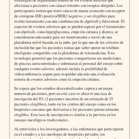
afectaran a pacientes con cáncer tratados con terapias dirigidas. Los
participantes tenían que tener cáncer de mama avanzado con receptor
de estrógeno (ER) positivo/HER2 negativo, y ser elegibles para
recibir tratamiento con una combinación de alpelisib y fulvestrant. El
espectro de eventos adversos que se pueden esperar por el tratamiento
con alpelisib, como hiperglucemia, erupción cutánea y diarrea, se
consideraron adecuados para ser monitoreados a través de una
plataforma móvil basada en la nube, por lo que uno de los criterios de
inclusión fue que los pacientes tenían que saber operar un teléfono
inteligente compatible con la plataforma de telemedicina. Esta
tecnologia permitió que los pacientes compartieran sus mediciones
de glucosa autocontroladas e informaran al personal del ensayo sobre
cualquier evento adverso; además incluía la posibilidad de
videoconferencia segura para respaldar aún más una evaluación
remota de eventos adversos como la erupción cutánea.
Se espera que los estudios descentralizados capten a un mayor
numero de pacientes, pero en este caso se observó una tasa de
inscripción del 8% (2 pacientes inscritos de un estimado de 25
pacientes elegibles), tanto en los centros del ensayo como en los
hospitales cercanos que derivarían a los pacientes potencialmente
elegibles. Esta tasa de inscripción es similar a la prevista en los
ensayos oncológicos tradicionales.
Al entrevistar a los investigadores, a las enfermeras que participaron
en el estudio y a los oncólogos de hospitales privados, los