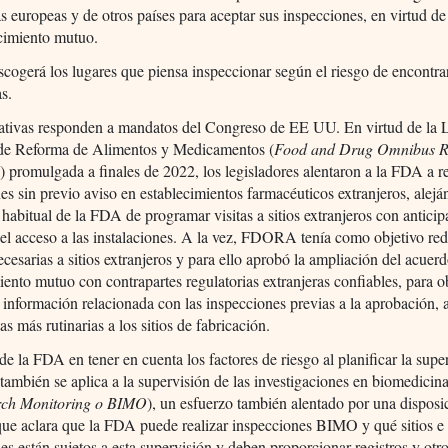
s europeas y de otros países para aceptar sus inspecciones, en virtud d
cimiento mutuo.
ogerá los lugares que piensa inspeccionar según el riesgo de encontra
as.
ciativas responden a mandatos del Congreso de EE UU. En virtud de la 
e Reforma de Alimentos y Medicamentos (
Food and Drug Omnibus R
A
) promulgada a finales de 2022, los legisladores alentaron a la FDA a r
es sin previo aviso en establecimientos farmacéuticos extranjeros, alej
a habitual de la FDA de programar visitas a sitios extranjeros con antici
 el acceso a las instalaciones. A la vez, FDORA tenía como objetivo red
necesarias a sitios extranjeros y para ello aprobó la ampliación del acuer
ento mutuo con contrapartes regulatorias extranjeras confiables, para o
 información relacionada con las inspecciones previas a la aprobación,
tas más rutinarias a los sitios de fabricación.
 de la FDA en tener en cuenta los factores de riesgo al planificar la supe
también se aplica a la supervisión de las investigaciones en biomedicin
rch Monitoring o BIMO
), un esfuerzo también alentado por una disposi
 aclara que la FDA puede realizar inspecciones BIMO y qué sitios e
nes están sujetos a esta supervisión y deben proporcionar registros y otro