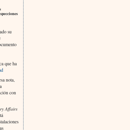
s
nspecciones
sado su
e
documento
ca que ha
ad
sa nota,
a
ación con
ry Affairs
tá
talaciones
as