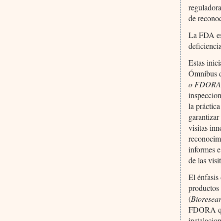
reguladora
de recono
La FDA esc
deficienci
Estas ini
Ómnibus d
o FDOR
inspeccion
la práctic
garantizar
visitas in
reconocimi
informes e
de las visi
El énfasis
productos 
(
Bioresea
FDORA que
instalacio