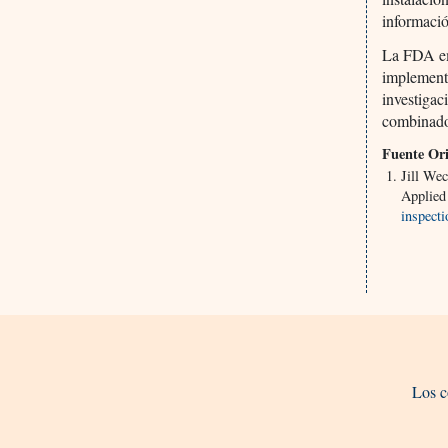
informaci
La FDA emi
implementa
investigac
combinado
Fuente Ori
Jill We
Applied
inspect
Los c