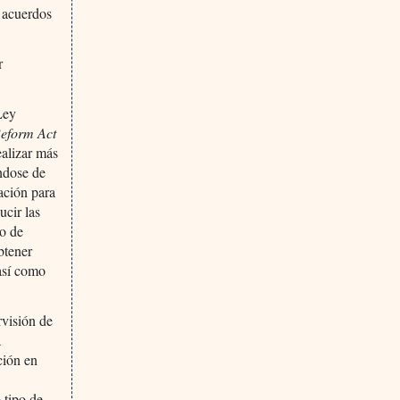
e acuerdos
r
Ley
eform Act
ealizar más
ándose de
pación para
ucir las
do de
btener
 así como
rvisión de
a
ción en
 tipo de