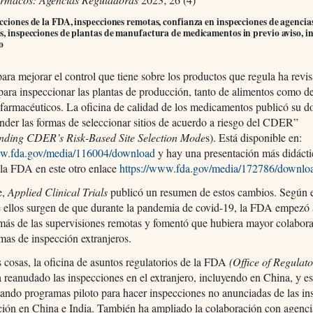
cciones de la FDA, inspecciones remotas, confianza en inspecciones de agencia
s, inspecciones de plantas de manufactura de medicamentos in previo aviso, i
o
ra mejorar el control que tiene sobre los productos que regula ha revi
 para inspeccionar las plantas de producción, tanto de alimentos como d
 farmacéuticos. La oficina de calidad de los medicamentos publicó su 
nder las formas de seleccionar sitios de acuerdo a riesgo del CDER”
nding CDER’s Risk-Based Site Selection Mode
s). Está disponible en:
ww.fda.gov/media/116004/download
y hay una presentación más didácti
 la FDA en este otro enlace
https://www.fda.gov/media/172786/downlo
e,
Applied Clinical Trials
publicó un resumen de estos cambios. Según e
e ellos surgen de que durante la pandemia de covid-19, la FDA empezó 
más de las supervisiones remotas y fomentó que hubiera mayor colabor
mas de inspección extranjeros.
s cosas, la oficina de asuntos regulatorios de la FDA
(Office of Regulato
 reanudado las inspecciones en el extranjero, incluyendo en China, y es
ndo programas piloto para hacer inspecciones no anunciadas de las ins
ción en China e India. También ha ampliado la colaboración con agenci