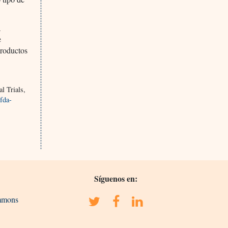
a
e
productos
l Trials,
/fda-
Síguenos en:
ommons