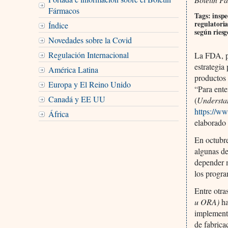
Fármacos
Tags: inspe
regulatoria
Índice
según riesg
Novedades sobre la Covid
Regulación Internacional
La FDA, pa
estrategia
América Latina
productos
Europa y El Reino Unido
“Para ente
Canadá y EE UU
(
Understa
https://w
África
elaborado
En octubr
algunas d
depender 
los progra
Entre otra
u ORA)
ha
implementa
de fabrica