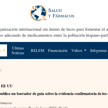
anización internacional sin ánimo de lucro para fomentar el 
uso adecuado de medicamentos entre la población hispano-parl
Últimas
os
RELEM
Financiación
Videos
Infogramas
Noticias
o
y EE UU
blica un borrador de guía sobre la evidencia confirmatoria de los 
ármacos
ármacos: Agencias Reguladoras
2023; 26 (4)