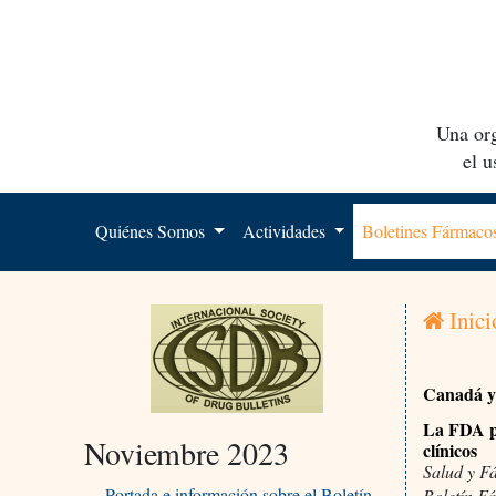
Una org
el 
Quiénes Somos
Actividades
Boletines Fármac
Inici
Canadá 
La FDA pu
Noviembre 2023
clínicos
Salud y F
Portada e información sobre el Boletín
Boletín F