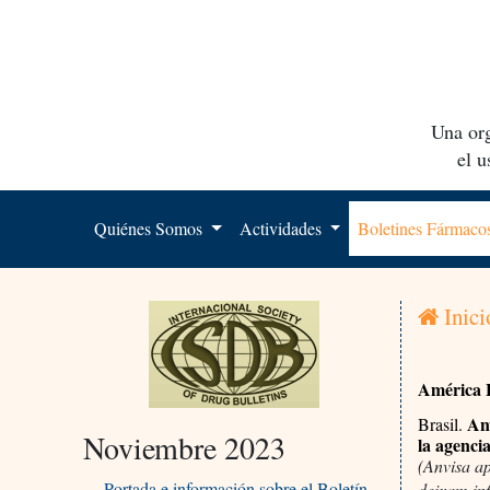
Una org
el 
Quiénes Somos
Actividades
Boletines Fármac
Inici
América 
Anv
Brasil.
Noviembre 2023
la agenci
(Anvisa a
Portada e información sobre el Boletín
deixam in