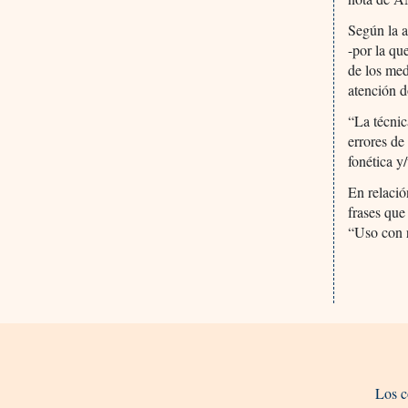
Según la a
-por la qu
de los med
atención d
“La técnic
errores de
fonética y/
En relació
frases que
“Uso con r
Los c