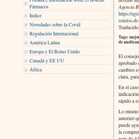
Fármacos
Agencia Br
https://ag
Índice
rotulos-d
Novedades sobre la Covid
Traducido
Regulación Internacional
Tags: mejo
de medica
América Latina
Europa y El Reino Unido
El consej
Canadá y EE UU
aprobado c
África
cambios e
clara, gar
En el caso
indicación
rápido a e
Lo mismo s
autorizó q
puede ayud
la compren
nota de 