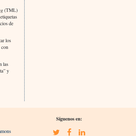
ng
(TML)
etiquetas
icios de
ar los
s con
n las
ta” y
Síguenos en:
ommons