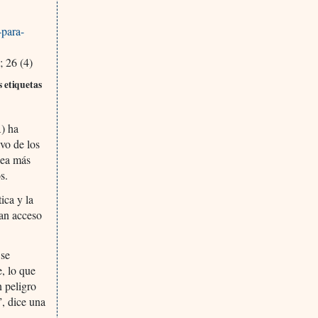
-para-
 26 (4)
 etiquetas
A) ha
vo de los
sea más
s.
ica y la
gan acceso
 se
e, lo que
n peligro
, dice una