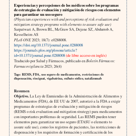
Experiencias y percepciones de los médicos sobre los programas
de estrategias de evaluación y mitigación de riesgos con elementos
para garantizar un uso seguro
(Physician experiences with and perceptions of risk evaluation and
mitigation strategy programs with elements to assure safe use)
Sarpatwari A, Brown BL, McGraw SA, Dejene SZ, Abdurrob A,
Kesselheim AS
PLoS ONE
2023; 18(7): e0288008.
https://doi.org/10.1371/journal.pone.0288008
https://journals.plos.org/plosone/article?
id=10.1371/journal.pone.0288008
(de libre acceso en inglés)
Traducido por Salud y Fármacos, publicado en
Boletín Fármacos:
Farmacovigilancia
2023; 26(4)
Tags: REMS, FDA, uso seguro de medicamentos, restricciones de
dispensación, riociguat, vigabatrina, oxibato sódico, natalizumab
Resumen
Objetivo.
La Ley de Enmiendas de la Administración de Alimentos y
Medicamentos (FDA), de EE UU de 2007, autorizó a la FDA a exigir
programas de estrategias de evaluación y mitigación de riesgos
(REMS o risk evaluation and mitigation strategy) para medicamentos
con importantes problemas de seguridad. Las REMS pueden tener
elementos para garantizar un uso seguro (ETASU o elements to
assure safe use), como los registros de pacientes, las restricciones de
dispensación y los requisitos de formación y certificación de los