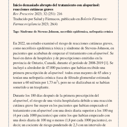
Inicio demasiado abrupto del tratamiento con alopurinol:
reacciones cutáneas graves
Rev Prescrire
2023; 32 (251): 216
Traducido por Salud y Fármacos, publicado en
Boletín Fármacos:
Farmacovigilancia
2023; 26(4)
Tags: Síndrome de Stevens-Johnson, necrólisis epidérmica, nefropatía crónica
En 2022, un estudio examinó el riesgo de reacciones cutáneas graves,
como necrólisis epidérmica tóxica y síndrome de Stevens-Johnson, en
pacientes que acababan de empezar el tratamiento con
alopurinol
. Se
basó en datos de hospitales y de prescripciones emitidas en la
provincia de Ontario, Canadá, durante el período de 2008-2019 [1]. Se
incluyó a alrededor de 47.000 pacientes que habían recibido una
primera prescripción de
alopurinol
: todos eran mayores de 65 años y
tenían una nefropatía crónica (tasa de filtrado glomerular estimada
2
menor a 60 ml/min por 1,73 m
), pero no se dializaban ni se habían
sometido a un trasplante.
Durante los 180 días después de la primera prescripción del
alopurinol
, el riesgo de una visita hospitalaria debido a una reacción
cutánea grave fue mayor en los pacientes que habían empezado el
tratamiento con
alopurinol
con una dosis diaria superior a los 100 mg
(4 por cada 1000 pacientes) que entre los que habían empezado con
una dosis diaria de 100 mg o menos (1,8 por cada 1000 pacientes), es
decir, un cociente de riesgo ponderado de 2,3 con un intervalo de