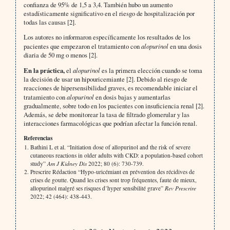
confianza de 95% de 1,5 a 3,4. También hubo un aumento
estadísticamente significativo en el riesgo de hospitalización por
todas las causas [2].
Los autores no informaron específicamente los resultados de los
pacientes que empezaron el tratamiento con
alopurinol
en una dosis
diaria de 50 mg o menos [2].
En la práctica,
el
alopurinol
es la primera elección cuando se toma
la decisión de usar un hipouricemiante [2]. Debido al riesgo de
reacciones de hipersensibilidad graves, es recomendable iniciar el
tratamiento con
alopurinol
en dosis bajas y aumentarlas
gradualmente, sobre todo en los pacientes con insuficiencia renal [2].
Además, se debe monitorear la tasa de filtrado glomerular y las
interacciones farmacológicas que podrían afectar la función renal.
Referencias
Bathini L et al. “Initiation dose of allopurinol and the risk of severe
cutaneous reactions in older adults with CKD: a population-based cohort
study”
Am J Kidney Dis
2022; 80 (6): 730-739.
Prescrire Rédaction “Hypo-uricémiant en prévention des récidives de
crises de goutte. Quand les crises sont trop fréquentes, faute de mieux,
allopurinol malgré ses risques d’hyper sensibilité grave”
Rev Prescrire
2022; 42 (464): 438-443.