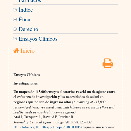
Índice
Ética
Derecho
Ensayos Clínicos
Inicio
Ensayos Clínicos
Investigaciones
Un mapeo de 115.000 ensayos aleatorios reveló un desajuste entre
el esfuerzo de investigación y las necesidades de salud en
regiones que no son de ingresos altos
(A mapping of 115,000
randomized trials revealed a mismatch between research effort and
health needs in non–high-income regions)
Atal I, Trinquart L, Ravaud P, Porcher R
Journal of Clinical Epidemiology,
2018; 98:123–132
https://doi.org/10.1016/j.jclinepi.2018.01.006
(requiere suscripción o