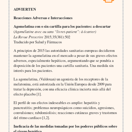
ADVIERTEN
Reacciones Adversas e Interacciones
Agomelatina con o sin cartilla para los pacientes: a descartar
(
Agomélatine avec ou sans “livret-patient”: à écarter)
La Revue Prescrire
2015;35(381):502
Traducido por Salud y Fármacos
A principios de 2015 las autoridades sanitarias europeas decidieron
mantener la agomelatina en el mercado a pesar de sus graves efectos
adversos, especialmente hepáticos, argumentando que se pondría a
disposición de los pacientes una cartilla sanitaria. Una medida sin
interés para los pacientes.
La agomelatina, (Valdoxan) un agonista de los receptores de la
melatonina, está autorizada en la Unión Europea desde 2009 para
tratar la depresión, con una eficacia clínica incierta más allá del
efecto placebo [1].
El perfil de sus efectos indeseables es amplio: hepatitis y
pancreatitis; problemas neuropsíquicos como suicidios, agresiones,
convulsiones; rabdomiolisis; reacciones cutáneas graves y trastornos
del ritmo cardíaco [1,2].
Ineficacia de las medidas tomadas por los poderes públicos sobre
el riesgo hepático