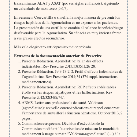
transaminasas ALAT y ASAT (por sus siglas en francés), siguiendo
un calendario de monitoreo [5,6,7].
En resumen. Con cartilla o sin ella, la mejor manera de prevenir los
riesgos hepáticos de la Agomelatina es no exponer a los pacientes.
La presentación de una cartilla no cambia el balance beneficio/riesgo
desfavorable para la Agomelatina. Su eficacia es muy incierta frente
a sus graves efectos secundarios.
Más vale elegir otro antidepresivo mejor probado.
Extractos de la documentación anterior de Prescrire
Prescrire Rédaction. Agomélatine: bilan des effects
indésirables. Rev Prescrire 2013;33(351):26-28.
Prescrire Rédaction. 19-3-13-2. 2. Profil d’effects indésirables de
l’agomélatine. Rev Prescrire 2014;34 (374 suppl. interactions
médicamenteuses).
Prescrire Rédaction. Agomélatine: RCP effects indésirables
étoffé sur les risques hépatiques et les hallucinations. Rev
Prescrire 2012;32(348);747.
ANMS. Lettre aux professionels de santé- Valdoxan
(agomélatine): nouvelle contre-indications et rappel concernat
l’importance de surveiller la fonction hépatique. October 2013, 2
pages.
Commission européenne. Décision d’exécution de la
Commission modifiant l’autorisation de mise sur le marché du
médicament à usage humain “Valdoxan-agomélatine” (…) à la