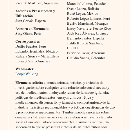
Ricardo Martínez, Argentina
Marcelo Lalama, Ecuador
Óscar Lanza, Bolivia
Asesor en Prescripción y
René Leyva, México
Utilización
Roberto López-Linares, Perú
Juan Gervás, España
Benito Marchand, Nicargua
Enery Navarrete, Puerto Rico
Asesora en Farmacia
Aída Rey Álvarez, Uruguay
Susy Olave, Perú
Bernardo Santos, España
Corresponsales
Judith Rius de San Juan,
Duilio Fuentes, Perú
EE.UU.
Eduardo Hernández, México
Federico Tobar, Argentina
Rafaela Sierra y Maria Elena
Claudia Vacca, Colombia
López, Centro América
Webmaster
PeopleWalking
Fármacos
solicita comunicaciones, noticias, y artículos de
investigación sobre cualquier tema relacionado con el acceso y
uso de medicamentos; incluyendo temas de farmacovigilancia;
políticas de medicamentos; ensayos clínicos; ética y
medicamentos; dispensación y farmacia; comportamiento de la
industria; prácticas recomendables y prácticas cuestionadas de uso
y promoción de medicamentos. También publica noticias sobre
congresos y talleres que se vayan a celebrar o se hayan celebrado
sobre el uso adecuado de medicamentos. Fármacos incluye una
sección en la que se presentan síntesis de artículos publicados