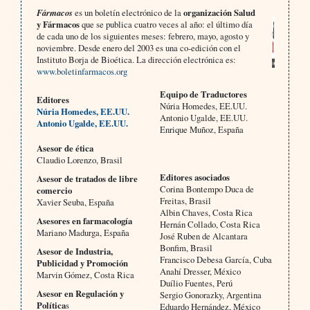
Fármacos
es un boletín electrónico de la
organización Salud
y Fármacos
que se publica cuatro veces al año: el último día
de cada uno de los siguientes meses: febrero, mayo, agosto y
noviembre. Desde enero del 2003 es una co-edición con el
Instituto Borja de Bioética. La dirección electrónica es:
www.boletinfarmacos.org
Equipo de Traductores
Editores
Núria Homedes, EE.UU.
Núria Homedes, EE.UU.
Antonio Ugalde, EE.UU.
Antonio Ugalde, EE.UU.
Enrique Muñoz, España
Asesor de ética
Claudio Lorenzo, Brasil
Editores asociados
Asesor de tratados de libre
Corina Bontempo Duca de
comercio
Freitas, Brasil
Xavier Seuba, España
Albin Chaves, Costa Rica
Asesores en farmacología
Hernán Collado, Costa Rica
Mariano Madurga, España
José Ruben de Alcantara
Bonfim, Brasil
Asesor de Industria,
Francisco Debesa García, Cuba
Publicidad y Promoción
Anahí Dresser, México
Marvin Gómez, Costa Rica
Duílio Fuentes, Perú
Asesor en Regulación y
Sergio Gonorazky, Argentina
Política
s
Eduardo Hernández, México