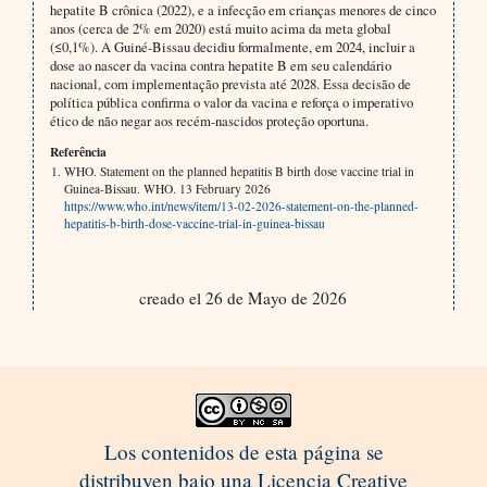
hepatite B crônica (2022), e a infecção em crianças menores de cinco
anos (cerca de 2% em 2020) está muito acima da meta global
(≤0,1%). A Guiné-Bissau decidiu formalmente, em 2024, incluir a
dose ao nascer da vacina contra hepatite B em seu calendário
nacional, com implementação prevista até 2028. Essa decisão de
política pública confirma o valor da vacina e reforça o imperativo
ético de não negar aos recém-nascidos proteção oportuna.
Referência
WHO. Statement on the planned hepatitis B birth dose vaccine trial in
Guinea-Bissau. WHO. 13 February 2026
https://www.who.int/news/item/13-02-2026-statement-on-the-planned-
hepatitis-b-birth-dose-vaccine-trial-in-guinea-bissau
creado el 26 de Mayo de 2026
Los contenidos de esta página se
distribuyen bajo una Licencia Creative