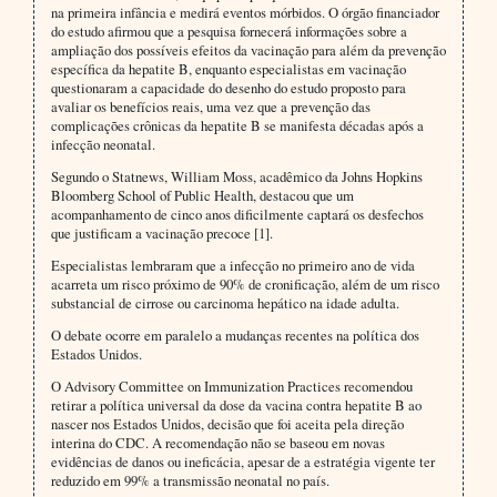
na primeira infância e medirá eventos mórbidos. O órgão financiador
do estudo afirmou que a pesquisa fornecerá informações sobre a
ampliação dos possíveis efeitos da vacinação para além da prevenção
específica da hepatite B, enquanto especialistas em vacinação
questionaram a capacidade do desenho do estudo proposto para
avaliar os benefícios reais, uma vez que a prevenção das
complicações crônicas da hepatite B se manifesta décadas após a
infecção neonatal.
Segundo o Statnews, William Moss, acadêmico da Johns Hopkins
Bloomberg School of Public Health, destacou que um
acompanhamento de cinco anos dificilmente captará os desfechos
que justificam a vacinação precoce [1].
Especialistas lembraram que a infecção no primeiro ano de vida
acarreta um risco próximo de 90% de cronificação, além de um risco
substancial de cirrose ou carcinoma hepático na idade adulta.
O debate ocorre em paralelo a mudanças recentes na política dos
Estados Unidos.
O Advisory Committee on Immunization Practices recomendou
retirar a política universal da dose da vacina contra hepatite B ao
nascer nos Estados Unidos, decisão que foi aceita pela direção
interina do CDC. A recomendação não se baseou em novas
evidências de danos ou ineficácia, apesar de a estratégia vigente ter
reduzido em 99% a transmissão neonatal no país.