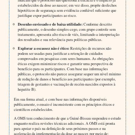
estabelecidos da dose ao nascer; em vez disso, propõe desfechos
hipotéticos de segurança sem evidência confiável suficiente que
justifique expor participantes ao risco.
Desenho enviesado e de baixa utilidade:
Conforme descrito
publicamente, o desenho simples-cego, com grupo controle sem
tratamento, apresenta alto risco de viés, limitando a interpretação
dos resultados e sua relevância para políticas públicas.
Explorar a escassez não é ético:
Restrições de recursos não
podem ser usadas para justificar a retenção de cuidados
comprovados em pesquisas com seres humanos. As obrigações
éticas exigem minimizar riscos e garantir uma perspectiva de
benefício para os participantes. Com base nas informações
públicas, o protocolo não parece assegurar sequer um nível mínimo
de redução de danos e benefício aos participantes (por exemplo,
triagem de gestantes e vacinação de recém-nascidos expostos à
hepatite B).
Em sua forma atual, e com base nas informações disponíveis
publicamente, o ensaio é inconsistente com os princípios éticos e
científicos estabelecidos.
A OMS tem conhecimento de que a Guiné-Bissau suspendeu o estudo
enquanto realiza revisões técnicas adicionais. A OMS está pronta
para apoiar o país na definição de seus próximos passos e na
aceleração da implementação da dose ao nascer, por meio de: