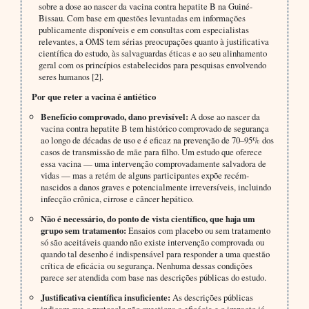
sobre a dose ao nascer da vacina contra hepatite B na Guiné-
Bissau. Com base em questões levantadas em informações
publicamente disponíveis e em consultas com especialistas
relevantes, a OMS tem sérias preocupações quanto à justificativa
científica do estudo, às salvaguardas éticas e ao seu alinhamento
geral com os princípios estabelecidos para pesquisas envolvendo
seres humanos [2].
Por que reter a vacina é antiético
Benefício comprovado, dano previsível:
A dose ao nascer da
vacina contra hepatite B tem histórico comprovado de segurança
ao longo de décadas de uso e é eficaz na prevenção de 70–95% dos
casos de transmissão de mãe para filho. Um estudo que oferece
essa vacina — uma intervenção comprovadamente salvadora de
vidas — mas a retém de alguns participantes expõe recém-
nascidos a danos graves e potencialmente irreversíveis, incluindo
infecção crônica, cirrose e câncer hepático.
Não é necessário, do ponto de vista científico, que haja um
grupo sem tratamento:
Ensaios com placebo ou sem tratamento
só são aceitáveis quando não existe intervenção comprovada ou
quando tal desenho é indispensável para responder a uma questão
crítica de eficácia ou segurança. Nenhuma dessas condições
parece ser atendida com base nas descrições públicas do estudo.
Justificativa científica insuficiente:
As descrições públicas
indicam que o protocolo não questiona a eficácia e o impacto já