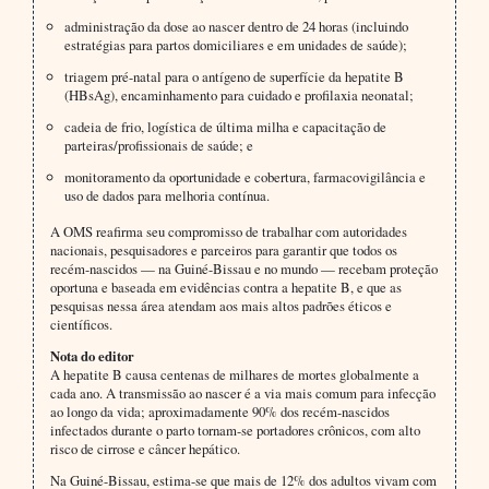
administração da dose ao nascer dentro de 24 horas (incluindo
estratégias para partos domiciliares e em unidades de saúde);
triagem pré-natal para o antígeno de superfície da hepatite B
(HBsAg), encaminhamento para cuidado e profilaxia neonatal;
cadeia de frio, logística de última milha e capacitação de
parteiras/profissionais de saúde; e
monitoramento da oportunidade e cobertura, farmacovigilância e
uso de dados para melhoria contínua.
A OMS reafirma seu compromisso de trabalhar com autoridades
nacionais, pesquisadores e parceiros para garantir que todos os
recém-nascidos — na Guiné-Bissau e no mundo — recebam proteção
oportuna e baseada em evidências contra a hepatite B, e que as
pesquisas nessa área atendam aos mais altos padrões éticos e
científicos.
Nota do editor
A hepatite B causa centenas de milhares de mortes globalmente a
cada ano. A transmissão ao nascer é a via mais comum para infecção
ao longo da vida; aproximadamente 90% dos recém-nascidos
infectados durante o parto tornam-se portadores crônicos, com alto
risco de cirrose e câncer hepático.
Na Guiné-Bissau, estima-se que mais de 12% dos adultos vivam com