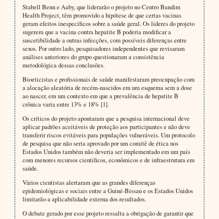
Stabell Benn e Aaby, que liderarão o projeto no Centro Bandim
Health Project, têm promovido a hipótese de que certas vacinas
geram efeitos inespecíficos sobre a saúde geral. Os líderes do projeto
sugerem que a vacina contra hepatite B poderia modificar a
suscetibilidade a outras infecções, com possíveis diferenças entre
sexos. Por outro lado, pesquisadores independentes que revisaram
análises anteriores do grupo questionaram a consistência
metodológica dessas conclusões.
Bioeticistas e profissionais de saúde manifestaram preocupação com
a alocação aleatória de recém-nascidos em um esquema sem a dose
ao nascer, em um contexto em que a prevalência de hepatite B
crônica varia entre 13% e 18% [1].
Os críticos do projeto apontaram que a pesquisa internacional deve
aplicar padrões aceitáveis de proteção aos participantes e não deve
transferir riscos evitáveis para populações vulneráveis. Um protocolo
de pesquisa que não seria aprovado por um comitê de ética nos
Estados Unidos também não deveria ser implementado em um país
com menores recursos científicos, econômicos e de infraestrutura em
saúde.
Vários cientistas alertaram que as grandes diferenças
epidemiológicas e sociais entre a Guiné-Bissau e os Estados Unidos
limitarão a aplicabilidade externa dos resultados.
O debate gerado por esse projeto ressalta a obrigação de garantir que