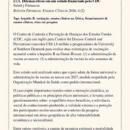
EUA.
Dilemas éticos em um estudo financiado pelo CDC
Salud y Fármacos
Boletim Fármacos: Ensaios Clínicos
2026; 4 (2)
Tags: hepatite B. vacinação, ensaios clínicos na África, financiamento de
ensaios clínicos, ética em pesquisa
O Centro de Controle e Prevenção de Doenças dos Estados Unidos
(CDC, sigla em inglês para Centers for Disease Control and
Prevention) concedeu US$ 1,6 milhão a pesquisadores da University
of Southern Denmark para avaliar duas estratégias de vacinação
neonatal contra a hepatite B na Guiné-Bissau: (1) a administração da
vacina ao nascer; (2) a administração da vacina às seis semanas de
vida.
Este estudo será realizado antes que o país adote de forma universal a
administração da vacina ao nascer em 2027, medida respaldada pela
Organização Mundial da Saúde como padrão internacional.
O caso expõe importantes tensões entre a inovação científica, as
políticas públicas e os princípios éticos universais; e levanta sérios
questionamentos sobre: o equilíbrio risco–benefício, a relevância
social do conhecimento produzido, a validade externa e a proteção
dos participantes recém-nascidos no contexto da pesquisa
internacional em áreas geográficas de alta vulnerabilidade
econômica e sociocultural.
Entre outras variáveis, a equipe de pesquisa estimará a mortalidade