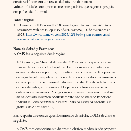
ensaios clínicos em contextos de baixa renda e outras
vulnerabilidades cumpram os mesmos padrões que regem a pesquisa
em países de alta renda.
Fonte Original:
L Lawrence y H Branswell. CDC awards grant to controversial Danish
researchers with ties to top FDA oficial. Statnews, 18 de diciembre de
2025.
https://www.statnews.com/2025/12/18/cdc-grant-controversial-
researchers-ties-to-tracy-beth-hoeg/
Nota de Salud y Fármacos
:
A OMS fez a seguinte declaração:
A Organização Mundial da Saúde (OMS) destaca que a dose ao
nascer da vacina contra hepatite B é uma intervenção eficaz e
essencial de saúde pública, com eficácia comprovada. Ela previne
doenças hepáticas potencialmente fatais ao impedir a transmissão
de mãe para filho no momento do nascimento. É utilizada há mais
de três décadas, com mais de 115 países incluindo-a em seus
calendários nacionais. Proteger os recém-nascidos com uma dose
ao nascer administrada oportunamente não só oferece benefício
individual, como também é central para os esforços nacionais e
globais de eliminação [2].
Em resposta a recentes questionamentos da mídia, a OMS declara o
seguinte:
A OMS tem conhecimento do ensaio clínico randomizado proposto