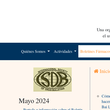
Una org
el 
Quiénes Somos
Actividades
Boletines Fármac
Inici
Cómo 
Mayo 2024
hacer
Bai 
Portada e información sobre el Boletín