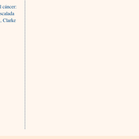
l cáncer:
escalada
, Clarke
n