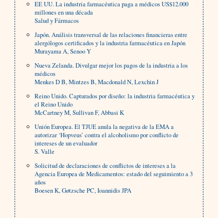
EE UU. La industria farmacéutica paga a médicos US$12.000
millones en una década
Salud y Fármacos
Japón. Análisis transversal de las relaciones financieras entre
alergólogos certificados y la industria farmacéutica en Japón
Murayama A, Senoo Y
Nueva Zelanda. Divulgar mejor los pagos de la industria a los
médicos
Menkes D B, Mintzes B, Macdonald N, Lexchin J
Reino Unido. Capturados por diseño: la industria farmacéutica y
el Reino Unido
McCartney M, Sullivan F, Abbasi K
Unión Europea. El TJUE anula la negativa de la EMA a
autorizar ‘Hopveus’ contra el alcoholismo por conflicto de
intereses de un evaluador
S. Valle
Solicitud de declaraciones de conflictos de intereses a la
Agencia Europea de Medicamentos: estado del seguimiento a 3
años
Boesen K, Gøtzsche PC, Ioannidis JPA