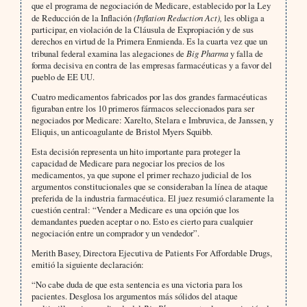
que el programa de negociación de Medicare, establecido por la Ley
de Reducción de la Inflación
(Inflation Reduction Act),
les obliga a
participar, en violación de la Cláusula de Expropiación y de sus
derechos en virtud de la Primera Enmienda. Es la cuarta vez que un
tribunal federal examina las alegaciones de
Big Pharma
y falla de
forma decisiva en contra de las empresas farmacéuticas y a favor del
pueblo de EE UU.
Cuatro medicamentos fabricados por las dos grandes farmacéuticas
figuraban entre los 10 primeros fármacos seleccionados para ser
negociados por Medicare: Xarelto, Stelara e Imbruvica, de Janssen, y
Eliquis, un anticoagulante de Bristol Myers Squibb.
Esta decisión representa un hito importante para proteger la
capacidad de Medicare para negociar los precios de los
medicamentos, ya que supone el primer rechazo judicial de los
argumentos constitucionales que se consideraban la línea de ataque
preferida de la industria farmacéutica. El juez resumió claramente la
cuestión central: “Vender a Medicare es una opción que los
demandantes pueden aceptar o no. Esto es cierto para cualquier
negociación entre un comprador y un vendedor”.
Merith Basey, Directora Ejecutiva de Patients For Affordable Drugs,
emitió la siguiente declaración:
“No cabe duda de que esta sentencia es una victoria para los
pacientes. Desglosa los argumentos más sólidos del ataque