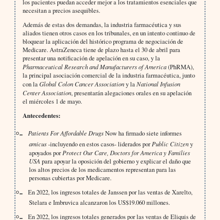
los pacientes puedan acceder mejor a los tratamientos esenciales que
necesitan a precios asequibles.
Además de estas dos demandas, la industria farmacéutica y sus
aliados tienen otros casos en los tribunales, en un intento continuo de
bloquear la aplicación del histórico programa de negociación de
Medicare. AstraZeneca tiene de plazo hasta el 30 de abril para
presentar una notificación de apelación en su caso, y la
Pharmaceutical Research and Manufacturers of America
(PhRMA),
la principal asociación comercial de la industria farmacéutica, junto
con la
Global Colon Cancer Association
y la
National Infusion
Center Association
, presentarán alegaciones orales en su apelación
el miércoles 1 de mayo.
Antecedentes:
Patients For Affordable Drugs
Now ha firmado siete informes
amicus
-incluyendo en estos casos- liderados por
Public Citizen
y
apoyados por
Protect Our Care, Doctors for America y Families
USA
para apoyar la oposición del gobierno y explicar el daño que
los altos precios de los medicamentos representan para las
personas cubiertas por Medicare.
En 2022, los ingresos totales de Janssen por las ventas de Xarelto,
Stelara e Imbruvica alcanzaron los US$19.060 millones.
En 2022, los ingresos totales generados por las ventas de Eliquis de