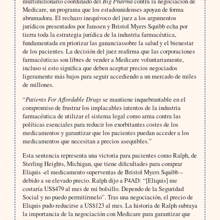
multimillonario coordinado del
Big Pharma
contra la negociación de
Medicare, un programa que los estadounidenses apoyan de forma
abrumadora. El rechazo inequívoco del juez a los argumentos
jurídicos presentados por Janssen y Bristol Myers Squibb echa por
tierra toda la estrategia jurídica de la industria farmacéutica,
fundamentada en priorizar las gananciassobre la salud y el bienestar
de los pacientes. La decisión del juez reafirma que las corporaciones
farmacéuticas son libres de vender a Medicare voluntariamente,
incluso si esto significa que deben aceptar precios negociados
ligeramente más bajos para seguir accediendo a un mercado de miles
de millones.
“
Patients For Affordable Drugs
se mantiene inquebrantable en el
compromiso de frustrar los implacables intentos de la industria
farmacéutica de utilizar el sistema legal como arma contra las
políticas esenciales para reducir los exorbitantes costes de los
medicamentos y garantizar que los pacientes puedan acceder a los
medicamentos que necesitan a precios asequibles.”
Esta sentencia representa una victoria para pacientes como Ralph, de
Sterling Heights, Michigan, que tiene dificultades para comprar
Eliquis -el medicamento superventas de Bristol Myers Squibb –
debido a su elevado precio. Ralph dijo a P4AD: “[Eliquis] me
costaría US$479 al mes de mi bolsillo. Dependo de la Seguridad
Social y no puedo permitírmelo”. Tras una negociación, el precio de
Eliquis pudo reducirse a US$123 al mes. La historia de Ralph subraya
la importancia de la negociación con Medicare para garantizar que