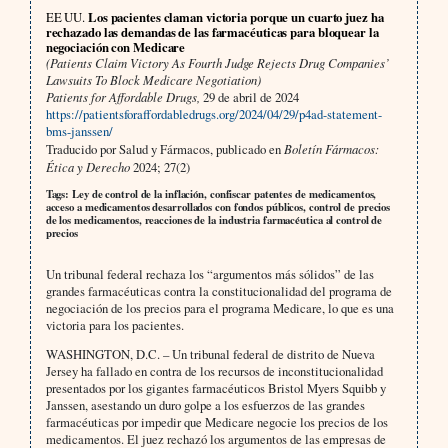
EE UU.
Los pacientes claman victoria porque un cuarto juez ha
rechazado las demandas de las farmacéuticas para bloquear la
negociación con Medicare
(Patients Claim Victory As Fourth Judge Rejects Drug Companies’
Lawsuits To Block Medicare Negotiation)
Patients for Affordable Drugs,
29 de abril de 2024
https://patientsforaffordabledrugs.org/2024/04/29/p4ad-statement-
bms-janssen/
Traducido por Salud y Fármacos, publicado en
Boletín Fármacos:
Ética y Derecho
2024; 27(2)
Tags: Ley de control de la inflación, confiscar patentes de medicamentos,
acceso a medicamentos desarrollados con fondos públicos, control de precios
de los medicamentos, reacciones de la industria farmacéutica al control de
precios
Un tribunal federal rechaza los “argumentos más sólidos” de las
grandes farmacéuticas contra la constitucionalidad del programa de
negociación de los precios para el programa Medicare, lo que es una
victoria para los pacientes.
WASHINGTON, D.C. – Un tribunal federal de distrito de Nueva
Jersey ha fallado en contra de los recursos de inconstitucionalidad
presentados por los gigantes farmacéuticos Bristol Myers Squibb y
Janssen, asestando un duro golpe a los esfuerzos de las grandes
farmacéuticas por impedir que Medicare negocie los precios de los
medicamentos. El juez rechazó los argumentos de las empresas de