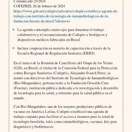
Comunicado 25/2024
COFEPRIS, 26 de febrero de 2024
https://www.gob.mx/cofepris/articulos/cofepris-establece-agenda-de-
trabajo-con-instituto-de-tecnologia-de-inmunobiologicos-de-la-
fundacion-fiocruz-de-brasil?idiom=es
La agenda contempla cuatro ejes para fomentar el trabajo
colaborativo y el reconocimiento de Cofepris a biológicos y
dispositivos médicos fabricados en Brasil
Incluye cooperación en materia de capacitación a través de la
Escuela Regional de Regulación Sanitaria (ERRS)
En el marco de la Reunión de Cancilleres del Grupo de los Veinte
(G20), en Brasil, el titular de la Comisión Federal para la Protección
contra Riesgos Sanitarios (Cofepris), Alejandro Svarch Pérez, se
reunió con directivos del Instituto de Tecnología de Inmunobiológicos
(Bio-Manguinhos), perteneciente a la Fundación Oswaldo Cruz
(Fiocruz), institución pública dedicada a la investigación y desarrollo
de tecnología para la salud, y referente para la salud pública en el
mundo.
Con Bio-Manguinhos, uno de los mayores productores públicos de
vacunas en América Latina, Cofepris estableció una agenda de
trabajo conjunta para facilitar el acceso a insumos para la salud de
tecnología brasileña, tales como imunobiológicos, vacunas, kits para
diagnóstico y biofármacos.