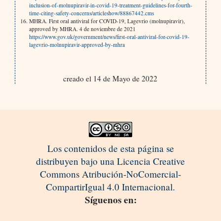
inclusion-of-molnupiravir-in-covid-19-treatment-guidelines-for-fourth-
time-citing-safety-concerns/articleshow/88867442.cms
MHRA. First oral antiviral for COVID-19, Lagevrio (molnupiravir),
approved by MHRA. 4 de noviembre de 2021
https://www.gov.uk/government/news/first-oral-antiviral-for-covid-19-
lagevrio-molnupiravir-approved-by-mhra
creado el 14 de Mayo de 2022
Los contenidos de esta página se
distribuyen bajo una Licencia Creative
Commons Atribución-NoComercial-
CompartirIgual 4.0 Internacional.
Síguenos en: