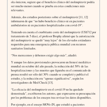
ola ómicron, sugiere que el beneficio clínico del molnupiravir podría
ser mucho menor cuando se prueba en estas condiciones más
relevantes.
Además, dos estudios posteriores sobre el molnupiravir [11, 12]
informaron de que “no hubo beneficio clínico ni en pacientes
ambulatorios ni en pacientes hospitalizados con covid-19”.
Teniendo en cuenta el exorbitante coste del molnupiravir (US$712 por
tratamiento de 5 días), el profesor Brophy afirmó que la autorización
del molnupiravir se quedó “muy lejos” de los elevados estándares
requeridos para una emergencia pública mundial con recursos
sanitarios limitados.
“Nos merecemos y debemos exigir algo más”, añadió.
Y aunque los datos provisionales provocaron un frenesí mediático
mundial en octubre del año pasado, la reducción del 50% de las
hospitalizaciones y las muertes que figuraba en el comunicado de
prensa resultó ser sólo del 30% cuando se completó y publicó el
estudio, y la reducción era “apenas significativa”, según los
investigadores de Med Check [13].
“La eficacia del molnupiravir en el covid-19 no ha quedado
demostrada”, escribieron los autores, que expresaron su preocupación
por los problemas de los ensayos tras revisar los datos disponibles.
Por ejemplo, en el ensayo MOVe-IN, que estudió a pacientes