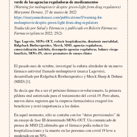
verde de las agencias reguladoras de medicamentos
(Warning for molnupiravir despite green-light from drug regulators)
Maryanne Demasi,
27 de marzo de 2022
https://maryannedemasi.com/publications/f/warning-for-
molnupiravir-despite-green-light-from-drug-regulators
Traducido por Salud y Fármacos y publicado en Boletín Fármacos:
Farmacovigilancia
2022; 25(2)
Tags: Lagevrio, MOVe-OUT, reducir hospitalización, disminuir mortalidad,
Ridgeback Biotherapeutics, Merck, MSD, agencias reguladoras,
comercialización indebida, desempeño agencias reguladoras, balance riesgo-
beneficio, MOVe-IN, cierre prematuro de ensayo clínico
El pasado mes de octubre, investigué la euforia alrededor de un nuevo
fármaco antiviral llamado molnupiravir (marca Lagevrio),
desarrollado por Ridgeback Biotherapeutics y Merck Sharp & Dohme
(MSD) [1].
Se decía que iba a ser el próximo fármaco revolucionario, la primera
píldora oral autorizada para el tratamiento del covid-19. Pero ahora,
nuevos datos sugieren que la empresa farmacéutica exageró los
beneficios y restó importancia a los daños.
En aquel momento, sólo se contaba con los “datos provisionales” de
un ensayo de fase III denominado MOVe-OUT. Un comunicado de
prensa de MSD [2] afirmaba que el fármaco podía reducir las
hospitalizaciones y la muerte en las personas con covid 19 leve a
moderado en un 50%.