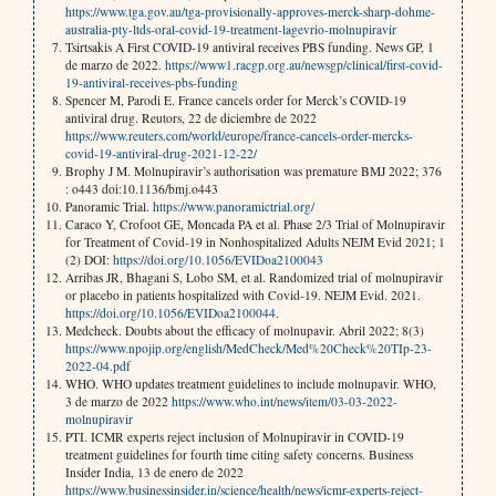
https://www.tga.gov.au/tga-provisionally-approves-merck-sharp-dohme-
australia-pty-ltds-oral-covid-19-treatment-lagevrio-molnupiravir
Tsirtsakis A First COVID-19 antiviral receives PBS funding. News GP, 1
de marzo de 2022.
https://www1.racgp.org.au/newsgp/clinical/first-covid-
19-antiviral-receives-pbs-funding
Spencer M, Parodi E. France cancels order for Merck’s COVID-19
antiviral drug. Reutors, 22 de diciembre de 2022
https://www.reuters.com/world/europe/france-cancels-order-mercks-
covid-19-antiviral-drug-2021-12-22/
Brophy J M. Molnupiravir’s authorisation was premature BMJ 2022; 376
: o443 doi:10.1136/bmj.o443
Panoramic Trial.
https://www.panoramictrial.org/
Caraco Y, Crofoot GE, Moncada PA et al. Phase 2/3 Trial of Molnupiravir
for Treatment of Covid-19 in Nonhospitalized Adults NEJM Evid 2021; 1
(2) DOI:
https://doi.org/10.1056/EVIDoa2100043
Arribas JR, Bhagani S, Lobo SM, et al. Randomized trial of molnupiravir
or placebo in patients hospitalized with Covid-19. NEJM Evid. 2021.
https://doi.org/10.1056/EVIDoa2100044
.
Medcheck. Doubts about the efficacy of molnupavir. Abril 2022; 8(3)
https://www.npojip.org/english/MedCheck/Med%20Check%20TIp-23-
2022-04.pdf
WHO. WHO updates treatment guidelines to include molnupavir. WHO,
3 de marzo de 2022
https://www.who.int/news/item/03-03-2022-
molnupiravir
PTI. ICMR experts reject inclusion of Molnupiravir in COVID-19
treatment guidelines for fourth time citing safety concerns. Business
Insider India, 13 de enero de 2022
https://www.businessinsider.in/science/health/news/icmr-experts-reject-