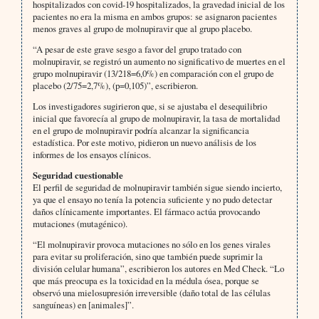
hospitalizados con covid-19 hospitalizados, la gravedad inicial de los
pacientes no era la misma en ambos grupos: se asignaron pacientes
menos graves al grupo de molnupiravir que al grupo placebo.
“A pesar de este grave sesgo a favor del grupo tratado con
molnupiravir, se registró un aumento no significativo de muertes en el
grupo molnupiravir (13/218=6,0%) en comparación con el grupo de
placebo (2/75=2,7%), (p=0,105)”, escribieron.
Los investigadores sugirieron que, si se ajustaba el desequilibrio
inicial que favorecía al grupo de molnupiravir, la tasa de mortalidad
en el grupo de molnupiravir podría alcanzar la significancia
estadística. Por este motivo, pidieron un nuevo análisis de los
informes de los ensayos clínicos.
Seguridad cuestionable
El perfil de seguridad de molnupiravir también sigue siendo incierto,
ya que el ensayo no tenía la potencia suficiente y no pudo detectar
daños clínicamente importantes. El fármaco actúa provocando
mutaciones (mutagénico).
“El molnupiravir provoca mutaciones no sólo en los genes virales
para evitar su proliferación, sino que también puede suprimir la
división celular humana”, escribieron los autores en Med Check. “Lo
que más preocupa es la toxicidad en la médula ósea, porque se
observó una mielosupresión irreversible (daño total de las células
sanguíneas) en [animales]”.