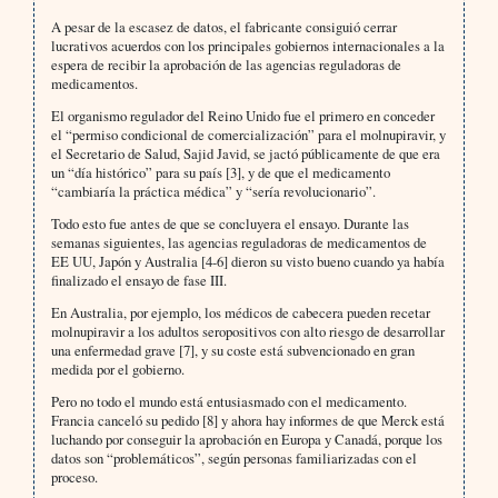
A pesar de la escasez de datos, el fabricante consiguió cerrar
lucrativos acuerdos con los principales gobiernos internacionales a la
espera de recibir la aprobación de las agencias reguladoras de
medicamentos.
El organismo regulador del Reino Unido fue el primero en conceder
el “permiso condicional de comercialización” para el molnupiravir, y
el Secretario de Salud, Sajid Javid, se jactó públicamente de que era
un “día histórico” para su país [3], y de que el medicamento
“cambiaría la práctica médica” y “sería revolucionario”.
Todo esto fue antes de que se concluyera el ensayo. Durante las
semanas siguientes, las agencias reguladoras de medicamentos de
EE UU, Japón y Australia [4-6] dieron su visto bueno cuando ya había
finalizado el ensayo de fase III.
En Australia, por ejemplo, los médicos de cabecera pueden recetar
molnupiravir a los adultos seropositivos con alto riesgo de desarrollar
una enfermedad grave [7], y su coste está subvencionado en gran
medida por el gobierno.
Pero no todo el mundo está entusiasmado con el medicamento.
Francia canceló su pedido [8] y ahora hay informes de que Merck está
luchando por conseguir la aprobación en Europa y Canadá, porque los
datos son “problemáticos”, según personas familiarizadas con el
proceso.