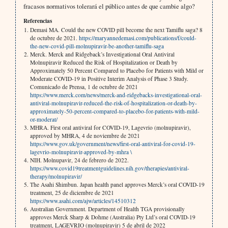
fracasos normativos tolerará el público antes de que cambie algo?
Referencias
Demasi MA. Could the new COVID pill become the next Tamiflu saga? 8
de octubre de 2021.
https://maryannedemasi.com/publications/f/could-
the-new-covid-pill-molnupiravir-be-another-tamiflu-saga
Merck. Merck and Ridgeback’s Investigational Oral Antiviral
Molnupiravir Reduced the Risk of Hospitalization or Death by
Approximately 50 Percent Compared to Placebo for Patients with Mild or
Moderate COVID-19 in Positive Interim Analysis of Phase 3 Study.
Comunicado de Prensa, 1 de octubre de 2021
https://www.merck.com/news/merck-and-ridgebacks-investigational-oral-
antiviral-molnupiravir-reduced-the-risk-of-hospitalization-or-death-by-
approximately-50-percent-compared-to-placebo-for-patients-with-mild-
or-moderat/
MHRA. First oral antiviral for COVID-19, Lagevrio (molnupiravir),
approved by MHRA, 4 de noviembre de 2021
https://www.gov.uk/government/news/first-oral-antiviral-for-covid-19-
lagevrio-molnupiravir-approved-by-mhra \
NIH. Molnupavir, 24 de febrero de 2022.
https://www.covid19treatmentguidelines.nih.gov/therapies/antiviral-
therapy/molnupiravir/
The Asahi Shimbun. Japan health panel approves Merck’s oral COVID-19
treatment, 25 de diciembre de 2021
https://www.asahi.com/ajw/articles/14510312
Australian Government. Department of Health TGA provisionally
approves Merck Sharp & Dohme (Australia) Pty Ltd’s oral COVID-19
treatment, LAGEVRIO (molnupiravir) 5 de abril de 2022