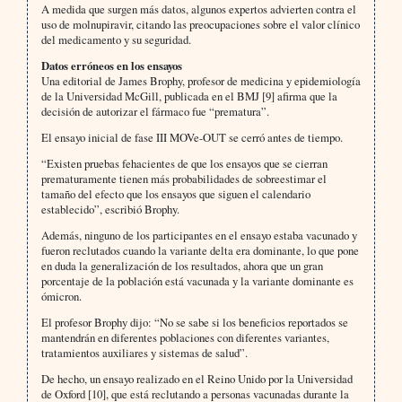
A medida que surgen más datos, algunos expertos advierten contra el
uso de molnupiravir, citando las preocupaciones sobre el valor clínico
del medicamento y su seguridad.
Datos erróneos en los ensayos
Una editorial de James Brophy, profesor de medicina y epidemiología
de la Universidad McGill, publicada en el BMJ [9] afirma que la
decisión de autorizar el fármaco fue “prematura”.
El ensayo inicial de fase III MOVe-OUT se cerró antes de tiempo.
“Existen pruebas fehacientes de que los ensayos que se cierran
prematuramente tienen más probabilidades de sobreestimar el
tamaño del efecto que los ensayos que siguen el calendario
establecido”, escribió Brophy.
Además, ninguno de los participantes en el ensayo estaba vacunado y
fueron reclutados cuando la variante delta era dominante, lo que pone
en duda la generalización de los resultados, ahora que un gran
porcentaje de la población está vacunada y la variante dominante es
ómicron.
El profesor Brophy dijo: “No se sabe si los beneficios reportados se
mantendrán en diferentes poblaciones con diferentes variantes,
tratamientos auxiliares y sistemas de salud”.
De hecho, un ensayo realizado en el Reino Unido por la Universidad
de Oxford [10], que está reclutando a personas vacunadas durante la