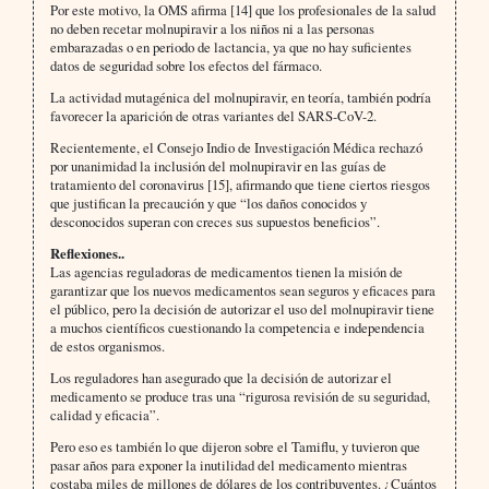
Por este motivo, la OMS afirma [14] que los profesionales de la salud
no deben recetar molnupiravir a los niños ni a las personas
embarazadas o en periodo de lactancia, ya que no hay suficientes
datos de seguridad sobre los efectos del fármaco.
La actividad mutagénica del molnupiravir, en teoría, también podría
favorecer la aparición de otras variantes del SARS-CoV-2.
Recientemente, el Consejo Indio de Investigación Médica rechazó
por unanimidad la inclusión del molnupiravir en las guías de
tratamiento del coronavirus [15], afirmando que tiene ciertos riesgos
que justifican la precaución y que “los daños conocidos y
desconocidos superan con creces sus supuestos beneficios”.
Reflexiones..
Las agencias reguladoras de medicamentos tienen la misión de
garantizar que los nuevos medicamentos sean seguros y eficaces para
el público, pero la decisión de autorizar el uso del molnupiravir tiene
a muchos científicos cuestionando la competencia e independencia
de estos organismos.
Los reguladores han asegurado que la decisión de autorizar el
medicamento se produce tras una “rigurosa revisión de su seguridad,
calidad y eficacia”.
Pero eso es también lo que dijeron sobre el Tamiflu, y tuvieron que
pasar años para exponer la inutilidad del medicamento mientras
costaba miles de millones de dólares de los contribuyentes. ¿Cuántos